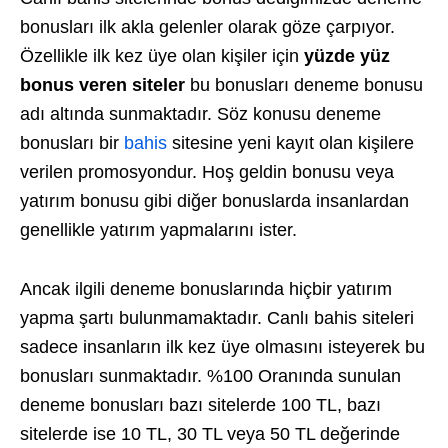
bonusları ilk akla gelenler olarak göze çarpıyor.
Özellikle ilk kez üye olan kişiler için
yüzde yüz
bonus veren siteler
bu bonusları deneme bonusu
adı altında sunmaktadır. Söz konusu deneme
bonusları bir
bahis
sitesine yeni kayıt olan kişilere
verilen promosyondur. Hoş geldin bonusu veya
yatırım bonusu gibi diğer bonuslarda insanlardan
genellikle yatırım yapmalarını ister.
Ancak ilgili deneme bonuslarında hiçbir yatırım
yapma şartı bulunmamaktadır. Canlı bahis siteleri
sadece insanların ilk kez üye olmasını isteyerek bu
bonusları sunmaktadır. %100 Oranında sunulan
deneme bonusları bazı sitelerde 100 TL, bazı
sitelerde ise 10 TL, 30 TL veya 50 TL değerinde