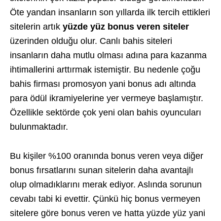
Öte yandan insanların son yıllarda ilk tercih ettikleri
sitelerin artık
yüzde yüz bonus veren siteler
üzerinden olduğu olur. Canlı bahis siteleri
insanların daha mutlu olması adına para kazanma
ihtimallerini arttırmak istemiştir. Bu nedenle çoğu
bahis firması promosyon yani bonus adı altında
para ödül ikramiyelerine yer vermeye başlamıştır.
Özellikle sektörde çok yeni olan bahis oyuncuları
bulunmaktadır.
Bu kişiler %100 oranında bonus veren veya diğer
bonus fırsatlarını sunan sitelerin daha avantajlı
olup olmadıklarını merak ediyor. Aslında sorunun
cevabı tabi ki evettir. Çünkü hiç bonus vermeyen
sitelere göre bonus veren ve hatta yüzde yüz yani