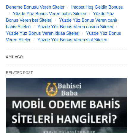
Deneme Bonusu Veren Siteler
Intobet Hoş Geldin Bonusu
Yüzde Yüz Bonus Veren bahis Siteleri
Yüzde Yüz
Bonus Veren bet Siteleri
Yüzde Yüz Bonus Veren canlı
bahis Siteleri
Yüzde Yüz Bonus Veren casino Siteleri
Yüzde Yüz Bonus Veren iddaa Siteleri
Yüzde Yüz Bonus
Veren Siteler
Yüzde Yüz Bonus Veren slot Siteleri
4 YIL AGO
RELATED POST