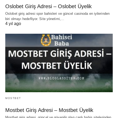
Oslobet Giriş Adresi – Oslobet Üyelik
Oslobet giriş adresi spor bahisleri ve güncel casinoda en iyilerinden
biri olmayı hedefliyor. Site yönetimi,…
4 yıl ago
MOSTBET
Mostbet Giriş Adresi – Mostbet Üyelik
Mostbet giriş adresi, güncel ve güvenilir olan canlı bahis sitelerinden