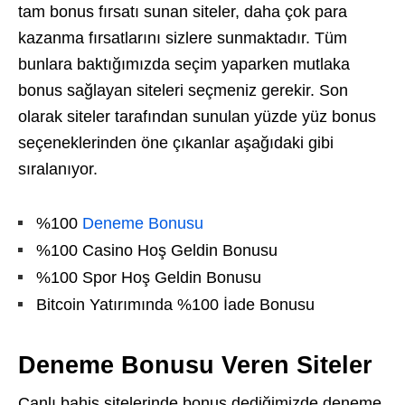
tam bonus fırsatı sunan siteler, daha çok para
kazanma fırsatlarını sizlere sunmaktadır. Tüm
bunlara baktığımızda seçim yaparken mutlaka
bonus sağlayan siteleri seçmeniz gerekir. Son
olarak siteler tarafından sunulan yüzde yüz bonus
seçeneklerinden öne çıkanlar aşağıdaki gibi
sıralanıyor.
%100
Deneme Bonusu
%100 Casino Hoş Geldin Bonusu
%100 Spor Hoş Geldin Bonusu
Bitcoin Yatırımında %100 İade Bonusu
Deneme Bonusu Veren Siteler
Canlı bahis sitelerinde bonus dediğimizde deneme