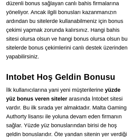
düzenli bonus sağlayan canlı bahis firmalarına
yöneliyor. Ancak ilgili bonusları kazanmanızın
ardından bu sitelerde kullanabilmeniz için bonus
çekimi yapmak zorunda kalırsınız. Hangi bahis
sitesi olursa olsun ve hangi bonus olursa olsun bu
sitelerde bonus çekimlerini canlı destek üzerinden
yapabilirsiniz.
Intobet Hoş Geldin Bonusu
İlk kullanıcılarına yani yeni müşterilerine
yüzde
yüz bonus veren siteler
arasında İntobet sitesi
vardır. Bu ilk sırada yer almaktadır. Malta Gaming
Authorty lisansı ile yoluna devam eden firmanın
sağlar. Yüzde yüz bonuslarından birisi de hoş
geldin bonuslarıdır. Öte yandan sitenin yer verdiği