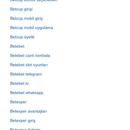
Betcup girişi
Betcup mobil giriş
Betcup mobil uygulama
Betcup üyelik
Betebet
Betebet canlı tombala
Betebet slot oyunları
Betebet telegram
Betebet tv
Betebet whatsapp
Betexper
Betexper avantajları
Betexper giriş
Betexper iletişim