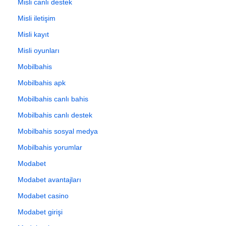
Misli canlı destek
Misli iletişim
Misli kayıt
Misli oyunları
Mobilbahis
Mobilbahis apk
Mobilbahis canlı bahis
Mobilbahis canlı destek
Mobilbahis sosyal medya
Mobilbahis yorumlar
Modabet
Modabet avantajları
Modabet casino
Modabet girişi