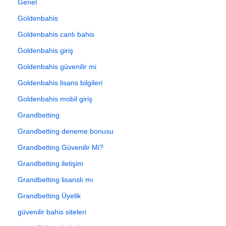
Genel
Goldenbahis
Goldenbahis canlı bahis
Goldenbahis giriş
Goldenbahis güvenilir mi
Goldenbahis lisans bilgileri
Goldenbahis mobil giriş
Grandbetting
Grandbetting deneme bonusu
Grandbetting Güvenilir Mi?
Grandbetting iletişim
Grandbetting lisanslı mı
Grandbetting Üyelik
güvenilir bahis siteleri