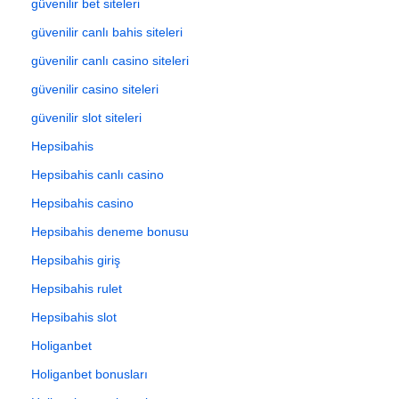
güvenilir bet siteleri
güvenilir canlı bahis siteleri
güvenilir canlı casino siteleri
güvenilir casino siteleri
güvenilir slot siteleri
Hepsibahis
Hepsibahis canlı casino
Hepsibahis casino
Hepsibahis deneme bonusu
Hepsibahis giriş
Hepsibahis rulet
Hepsibahis slot
Holiganbet
Holiganbet bonusları