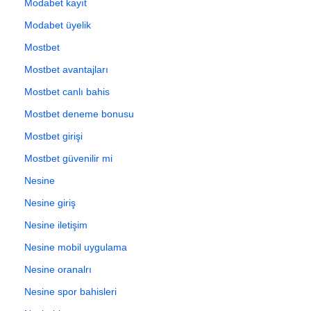
Modabet kayıt
Modabet üyelik
Mostbet
Mostbet avantajları
Mostbet canlı bahis
Mostbet deneme bonusu
Mostbet girişi
Mostbet güvenilir mi
Nesine
Nesine giriş
Nesine iletişim
Nesine mobil uygulama
Nesine oranalrı
Nesine spor bahisleri