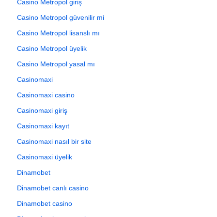
Casino Metropol giriş
Casino Metropol güvenilir mi
Casino Metropol lisanslı mı
Casino Metropol üyelik
Casino Metropol yasal mı
Casinomaxi
Casinomaxi casino
Casinomaxi giriş
Casinomaxi kayıt
Casinomaxi nasıl bir site
Casinomaxi üyelik
Dinamobet
Dinamobet canlı casino
Dinamobet casino