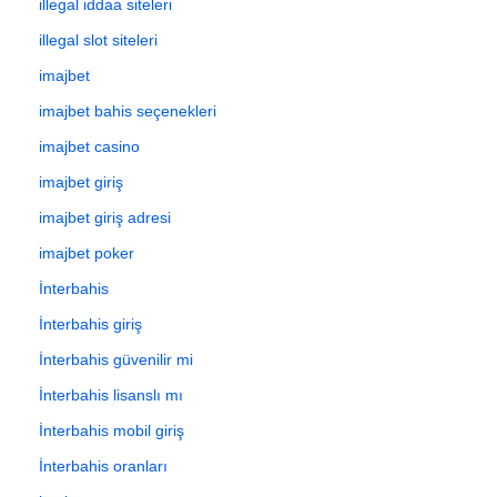
illegal iddaa siteleri
illegal slot siteleri
imajbet
imajbet bahis seçenekleri
imajbet casino
imajbet giriş
imajbet giriş adresi
imajbet poker
İnterbahis
İnterbahis giriş
İnterbahis güvenilir mi
İnterbahis lisanslı mı
İnterbahis mobil giriş
İnterbahis oranları