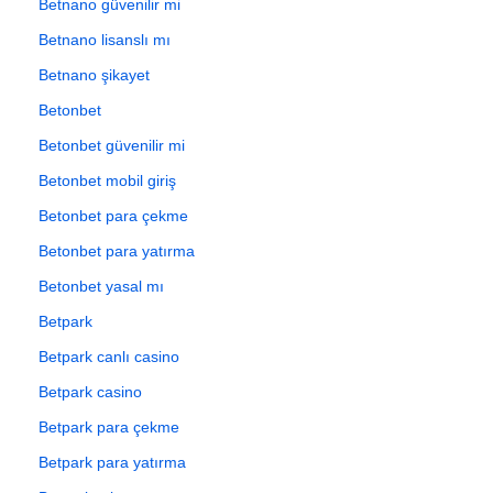
Betnano güvenilir mi
Betnano lisanslı mı
Betnano şikayet
Betonbet
Betonbet güvenilir mi
Betonbet mobil giriş
Betonbet para çekme
Betonbet para yatırma
Betonbet yasal mı
Betpark
Betpark canlı casino
Betpark casino
Betpark para çekme
Betpark para yatırma