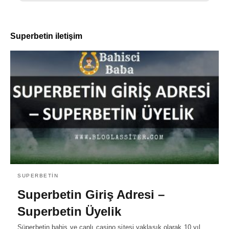
Superbetin iletişim
SUPERBETIN
Superbetin Giriş Adresi –
Superbetin Üyelik
Süperbetin bahis ve canlı casino sitesi yaklaşık olarak 10 yıl