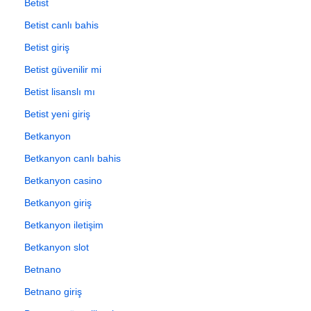
Betist
Betist canlı bahis
Betist giriş
Betist güvenilir mi
Betist lisanslı mı
Betist yeni giriş
Betkanyon
Betkanyon canlı bahis
Betkanyon casino
Betkanyon giriş
Betkanyon iletişim
Betkanyon slot
Betnano
Betnano giriş