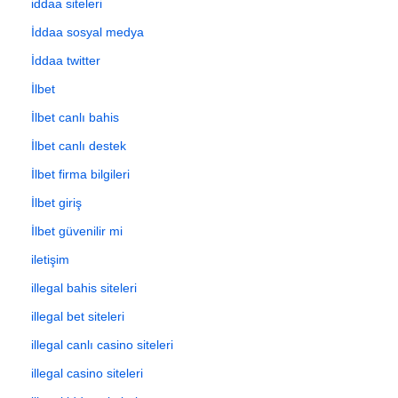
iddaa siteleri
İddaa sosyal medya
İddaa twitter
İlbet
İlbet canlı bahis
İlbet canlı destek
İlbet firma bilgileri
İlbet giriş
İlbet güvenilir mi
iletişim
illegal bahis siteleri
illegal bet siteleri
illegal canlı casino siteleri
illegal casino siteleri