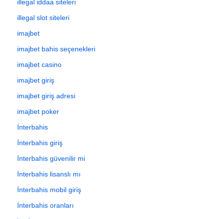
illegal iddaa siteleri
illegal slot siteleri
imajbet
imajbet bahis seçenekleri
imajbet casino
imajbet giriş
imajbet giriş adresi
imajbet poker
İnterbahis
İnterbahis giriş
İnterbahis güvenilir mi
İnterbahis lisanslı mı
İnterbahis mobil giriş
İnterbahis oranları