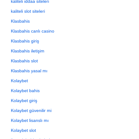
kaliteli iddaa siteleri
kaliteli slot siteleri
Klasbahis
Klasbahis canlı casino
Klasbahis giriş
Klasbahis iletişim
Klasbahis slot
Klasbahis yasal mı
Kolaybet
Kolaybet bahis
Kolaybet giriş
Kolaybet güvenilir mi
Kolaybet lisanslı mı
Kolaybet slot