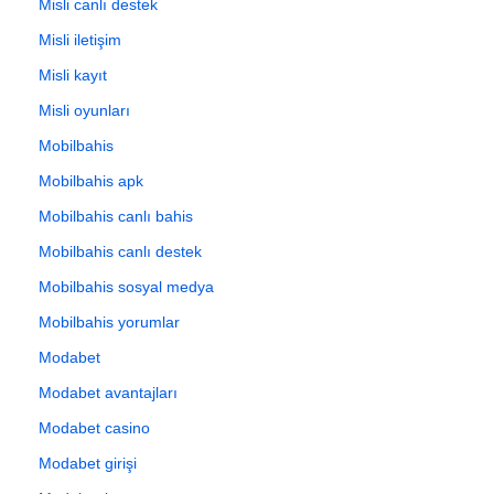
Misli canlı destek
Misli iletişim
Misli kayıt
Misli oyunları
Mobilbahis
Mobilbahis apk
Mobilbahis canlı bahis
Mobilbahis canlı destek
Mobilbahis sosyal medya
Mobilbahis yorumlar
Modabet
Modabet avantajları
Modabet casino
Modabet girişi