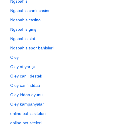
Ngsbahis
Ngsbahis canlı casino
Ngsbahis casino
Ngsbahis giriş
Ngsbahis slot
Ngsbahis spor bahisleri
Oley
Oley at yarışı
Oley canlı destek
Oley canlı iddaa
Oley iddaa oyunu
Oley kampanyalar
online bahis siteleri
online bet siteleri