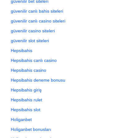
güvenilir bet siteleri
güvenilir canlı bahis siteleri
güvenilir canlı casino siteleri
güvenilir casino siteleri
güvenilir slot siteleri
Hepsibahis
Hepsibahis canlı casino
Hepsibahis casino
Hepsibahis deneme bonusu
Hepsibahis giriş
Hepsibahis rulet
Hepsibahis slot
Holiganbet
Holiganbet bonusları