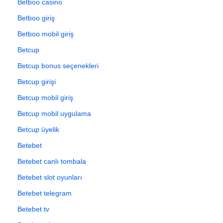
Betboo casino
Betboo giriş
Betboo mobil giriş
Betcup
Betcup bonus seçenekleri
Betcup girişi
Betcup mobil giriş
Betcup mobil uygulama
Betcup üyelik
Betebet
Betebet canlı tombala
Betebet slot oyunları
Betebet telegram
Betebet tv