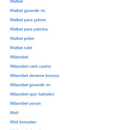
Matbet
Matbet güvenilir mi
Matbet para çekme
Matbet para yatırma
Matbet poker
Matbet rulet
Milanobet
Milanobet canlı casino
Milanobet deneme bonusu
Milanobet güvenilir mi
Milanobet spor bahisleri
Milanobet yorum
Misli
Misli bonusları