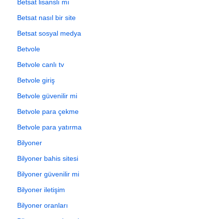
Betsat lisanslı mı
Betsat nasıl bir site
Betsat sosyal medya
Betvole
Betvole canlı tv
Betvole giriş
Betvole güvenilir mi
Betvole para çekme
Betvole para yatırma
Bilyoner
Bilyoner bahis sitesi
Bilyoner güvenilir mi
Bilyoner iletişim
Bilyoner oranları