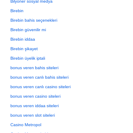
Bilyoner sosyal medya
Birebin
Birebin bahis seçenekleri
Birebin güvenilir mi
Birebin iddaa
Birebin şikayet
Birebin üyelik iptali
bonus veren bahis siteleri
bonus veren canlı bahis siteleri
bonus veren canlı casino siteleri
bonus veren casino siteleri
bonus veren iddaa siteleri
bonus veren slot siteleri
Casino Metropol