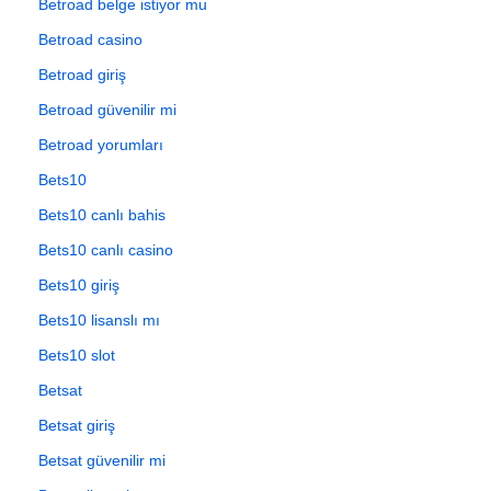
Betroad belge istiyor mu
Betroad casino
Betroad giriş
Betroad güvenilir mi
Betroad yorumları
Bets10
Bets10 canlı bahis
Bets10 canlı casino
Bets10 giriş
Bets10 lisanslı mı
Bets10 slot
Betsat
Betsat giriş
Betsat güvenilir mi