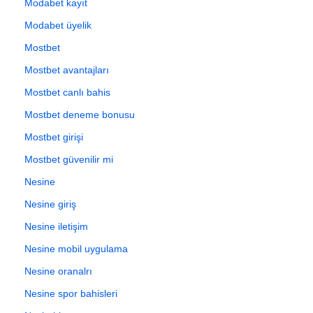
Modabet kayıt
Modabet üyelik
Mostbet
Mostbet avantajları
Mostbet canlı bahis
Mostbet deneme bonusu
Mostbet girişi
Mostbet güvenilir mi
Nesine
Nesine giriş
Nesine iletişim
Nesine mobil uygulama
Nesine oranalrı
Nesine spor bahisleri