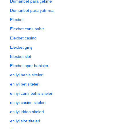
Dumanbet para çekme
Dumanbet para yatırma
Elexbet
Elexbet canlı bahis
Elexbet casino
Elexbet giriş
Elexbet slot
Elexbet spor bahisleri
en iyi bahis siteleri
en iyi bet siteleri
en iyi canlı bahis siteleri
en iyi casino siteleri
en iyi iddaa siteleri
en iyi slot siteleri