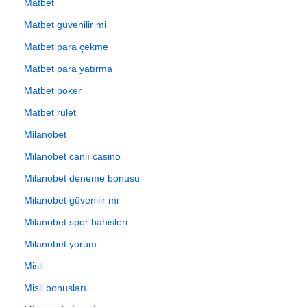
Matbet
Matbet güvenilir mi
Matbet para çekme
Matbet para yatırma
Matbet poker
Matbet rulet
Milanobet
Milanobet canlı casino
Milanobet deneme bonusu
Milanobet güvenilir mi
Milanobet spor bahisleri
Milanobet yorum
Misli
Misli bonusları