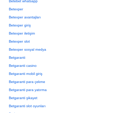
Betebet whatsapp
Betexper
Betexper avantajları
Betexper giriş
Betexper iletişim
Betexper slot
Betexper sosyal medya
Betgaranti
Betgaranti casino
Betgaranti mobil giriş
Betgaranti para çekme
Betgaranti para yatırma
Betgaranti şikayet
Betgaranti slot oyunları