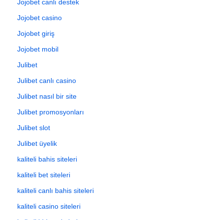
Jojobet canlı destek
Jojobet casino
Jojobet giriş
Jojobet mobil
Julibet
Julibet canlı casino
Julibet nasıl bir site
Julibet promosyonları
Julibet slot
Julibet üyelik
kaliteli bahis siteleri
kaliteli bet siteleri
kaliteli canlı bahis siteleri
kaliteli casino siteleri