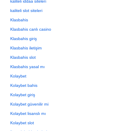
kaliteli iddaa siteleri
kaliteli slot siteleri
Klasbahis
Klasbahis canlı casino
Klasbahis giriş
Klasbahis iletişim
Klasbahis slot
Klasbahis yasal mı
Kolaybet
Kolaybet bahis
Kolaybet giriş
Kolaybet güvenilir mi
Kolaybet lisanslı mı
Kolaybet slot