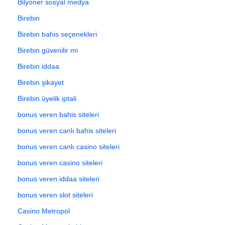
Bilyoner sosyal medya
Birebin
Birebin bahis seçenekleri
Birebin güvenilir mi
Birebin iddaa
Birebin şikayet
Birebin üyelik iptali
bonus veren bahis siteleri
bonus veren canlı bahis siteleri
bonus veren canlı casino siteleri
bonus veren casino siteleri
bonus veren iddaa siteleri
bonus veren slot siteleri
Casino Metropol