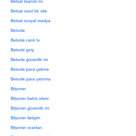
Betsat lisanslı mı
Betsat nasıl bir site
Betsat sosyal medya
Betvole
Betvole canlı tv
Betvole giriş
Betvole güvenilir mi
Betvole para çekme
Betvole para yatırma
Bilyoner
Bilyoner bahis sitesi
Bilyoner güvenilir mi
Bilyoner iletişim
Bilyoner oranları