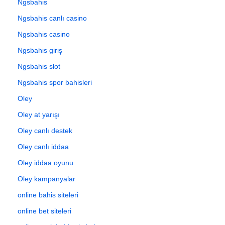
Ngsbahis
Ngsbahis canlı casino
Ngsbahis casino
Ngsbahis giriş
Ngsbahis slot
Ngsbahis spor bahisleri
Oley
Oley at yarışı
Oley canlı destek
Oley canlı iddaa
Oley iddaa oyunu
Oley kampanyalar
online bahis siteleri
online bet siteleri