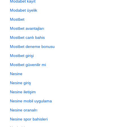
Modabet kayıt
Modabet üyelik
Mostbet
Mostbet avantajları
Mostbet canlı bahis
Mostbet deneme bonusu
Mostbet girişi
Mostbet güvenilir mi
Nesine
Nesine giriş
Nesine iletişim
Nesine mobil uygulama
Nesine oranalrı
Nesine spor bahisleri