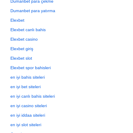
Dumanbet para çekme
Dumanbet para yatırma
Elexbet
Elexbet canlı bahis
Elexbet casino
Elexbet giriş
Elexbet slot
Elexbet spor bahisleri
en iyi bahis siteleri
en iyi bet siteleri
en iyi canlı bahis siteleri
en iyi casino siteleri
en iyi iddaa siteleri
en iyi slot siteleri