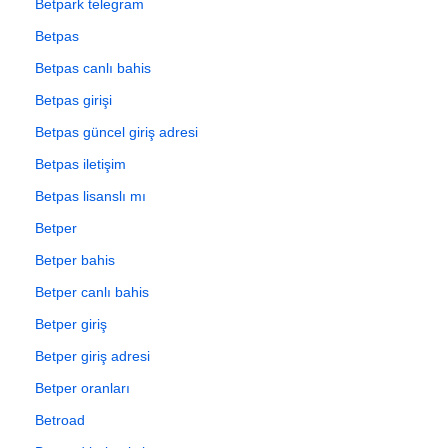
Betpark telegram
Betpas
Betpas canlı bahis
Betpas girişi
Betpas güncel giriş adresi
Betpas iletişim
Betpas lisanslı mı
Betper
Betper bahis
Betper canlı bahis
Betper giriş
Betper giriş adresi
Betper oranları
Betroad