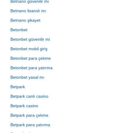
Betnano güvenilir mi
Betnano lisanslı mı
Betnano şikayet
Betonbet
Betonbet güvenilir mi
Betonbet mobil giriş
Betonbet para çekme
Betonbet para yatırma
Betonbet yasal mı
Betpark
Betpark canlı casino
Betpark casino
Betpark para çekme
Betpark para yatırma