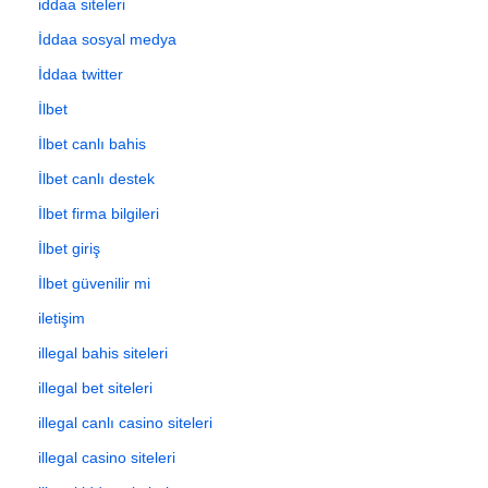
iddaa siteleri
İddaa sosyal medya
İddaa twitter
İlbet
İlbet canlı bahis
İlbet canlı destek
İlbet firma bilgileri
İlbet giriş
İlbet güvenilir mi
iletişim
illegal bahis siteleri
illegal bet siteleri
illegal canlı casino siteleri
illegal casino siteleri