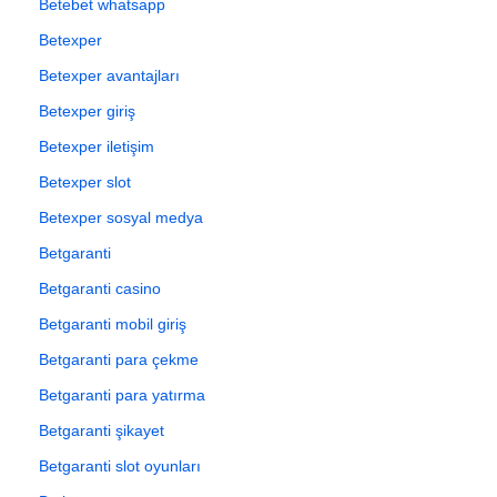
Betebet whatsapp
Betexper
Betexper avantajları
Betexper giriş
Betexper iletişim
Betexper slot
Betexper sosyal medya
Betgaranti
Betgaranti casino
Betgaranti mobil giriş
Betgaranti para çekme
Betgaranti para yatırma
Betgaranti şikayet
Betgaranti slot oyunları