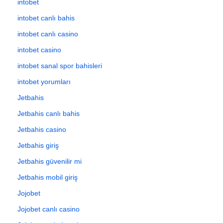
intobet
intobet canlı bahis
intobet canlı casino
intobet casino
intobet sanal spor bahisleri
intobet yorumları
Jetbahis
Jetbahis canlı bahis
Jetbahis casino
Jetbahis giriş
Jetbahis güvenilir mi
Jetbahis mobil giriş
Jojobet
Jojobet canlı casino