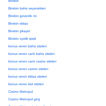
Birebin
Birebin bahis seçenekleri
Birebin güvenilir mi
Birebin iddaa
Birebin şikayet
Birebin üyelik iptali
bonus veren bahis siteleri
bonus veren canlı bahis siteleri
bonus veren canlı casino siteleri
bonus veren casino siteleri
bonus veren iddaa siteleri
bonus veren slot siteleri
Casino Metropol
Casino Metropol giriş