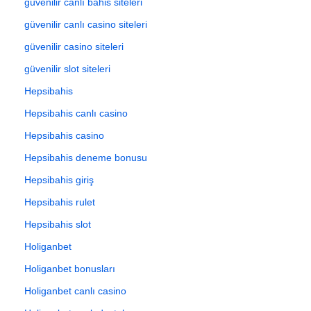
güvenilir canlı bahis siteleri
güvenilir canlı casino siteleri
güvenilir casino siteleri
güvenilir slot siteleri
Hepsibahis
Hepsibahis canlı casino
Hepsibahis casino
Hepsibahis deneme bonusu
Hepsibahis giriş
Hepsibahis rulet
Hepsibahis slot
Holiganbet
Holiganbet bonusları
Holiganbet canlı casino