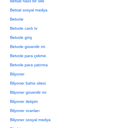
Betsat nasıl bir site
Betsat sosyal medya
Betvole
Betvole canlı tv
Betvole giriş
Betvole güvenilir mi
Betvole para çekme
Betvole para yatırma
Bilyoner
Bilyoner bahis sitesi
Bilyoner güvenilir mi
Bilyoner iletişim
Bilyoner oranları
Bilyoner sosyal medya