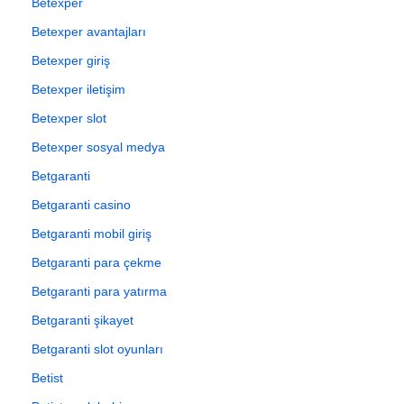
Betexper
Betexper avantajları
Betexper giriş
Betexper iletişim
Betexper slot
Betexper sosyal medya
Betgaranti
Betgaranti casino
Betgaranti mobil giriş
Betgaranti para çekme
Betgaranti para yatırma
Betgaranti şikayet
Betgaranti slot oyunları
Betist