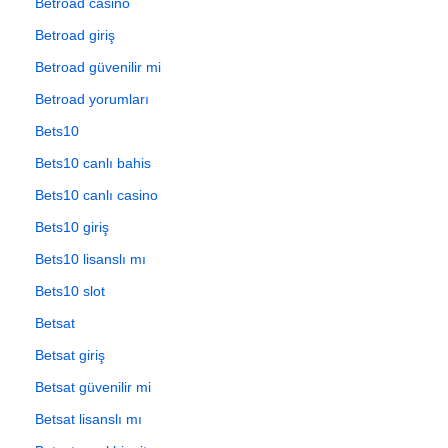
Betroad casino
Betroad giriş
Betroad güvenilir mi
Betroad yorumları
Bets10
Bets10 canlı bahis
Bets10 canlı casino
Bets10 giriş
Bets10 lisanslı mı
Bets10 slot
Betsat
Betsat giriş
Betsat güvenilir mi
Betsat lisanslı mı