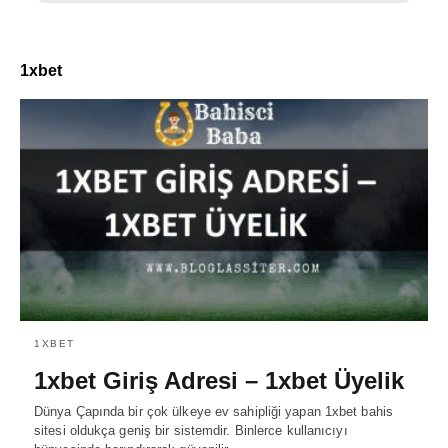
1xbet
1XBET
1xbet Giriş Adresi – 1xbet Üyelik
Dünya Çapında bir çok ülkeye ev sahipliği yapan 1xbet bahis
sitesi oldukça geniş bir sistemdir. Binlerce kullanıcıyı