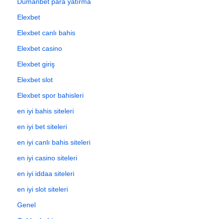
Dumanbet para yatırma
Elexbet
Elexbet canlı bahis
Elexbet casino
Elexbet giriş
Elexbet slot
Elexbet spor bahisleri
en iyi bahis siteleri
en iyi bet siteleri
en iyi canlı bahis siteleri
en iyi casino siteleri
en iyi iddaa siteleri
en iyi slot siteleri
Genel