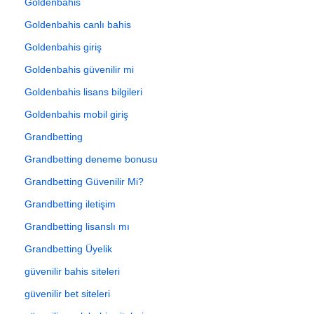
Goldenbahis
Goldenbahis canlı bahis
Goldenbahis giriş
Goldenbahis güvenilir mi
Goldenbahis lisans bilgileri
Goldenbahis mobil giriş
Grandbetting
Grandbetting deneme bonusu
Grandbetting Güvenilir Mi?
Grandbetting iletişim
Grandbetting lisanslı mı
Grandbetting Üyelik
güvenilir bahis siteleri
güvenilir bet siteleri