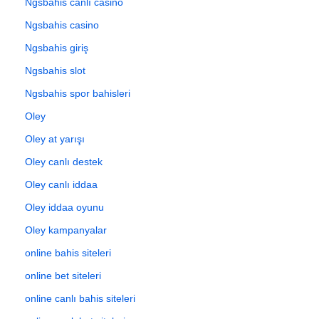
Ngsbahis canlı casino
Ngsbahis casino
Ngsbahis giriş
Ngsbahis slot
Ngsbahis spor bahisleri
Oley
Oley at yarışı
Oley canlı destek
Oley canlı iddaa
Oley iddaa oyunu
Oley kampanyalar
online bahis siteleri
online bet siteleri
online canlı bahis siteleri