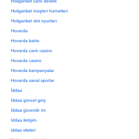
Holiganbet canlı destek
Holiganbet müşteri hizmetleri
Holiganbet slot oyunları
Hovarda
Hovarda bahis
Hovarda canlı casino
Hovarda casino
Hovarda kampanyalar
Hovarda sanal sporlar
İddaa
İddaa güncel giriş
İddaa güvenilir mi
İddaa iletişim
iddaa siteleri