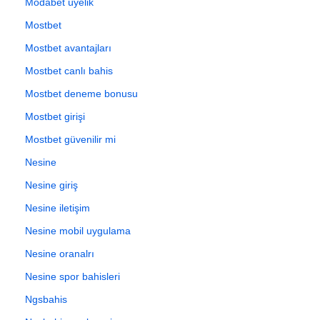
Modabet üyelik
Mostbet
Mostbet avantajları
Mostbet canlı bahis
Mostbet deneme bonusu
Mostbet girişi
Mostbet güvenilir mi
Nesine
Nesine giriş
Nesine iletişim
Nesine mobil uygulama
Nesine oranalrı
Nesine spor bahisleri
Ngsbahis