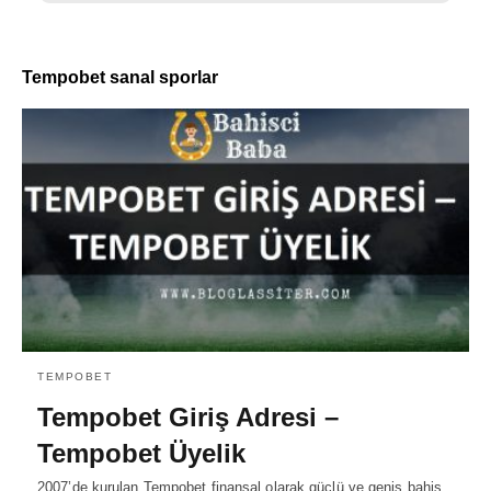
Tempobet sanal sporlar
TEMPOBET
Tempobet Giriş Adresi –
Tempobet Üyelik
2007’de kurulan Tempobet finansal olarak güçlü ve geniş bahis