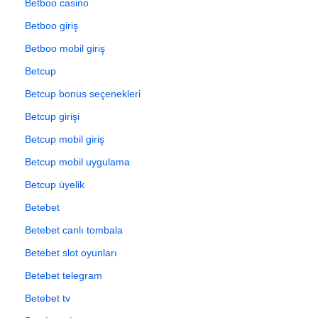
Betboo casino
Betboo giriş
Betboo mobil giriş
Betcup
Betcup bonus seçenekleri
Betcup girişi
Betcup mobil giriş
Betcup mobil uygulama
Betcup üyelik
Betebet
Betebet canlı tombala
Betebet slot oyunları
Betebet telegram
Betebet tv