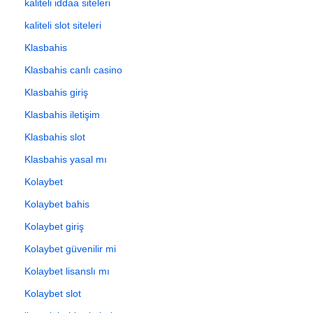
kaliteli iddaa siteleri
kaliteli slot siteleri
Klasbahis
Klasbahis canlı casino
Klasbahis giriş
Klasbahis iletişim
Klasbahis slot
Klasbahis yasal mı
Kolaybet
Kolaybet bahis
Kolaybet giriş
Kolaybet güvenilir mi
Kolaybet lisanslı mı
Kolaybet slot