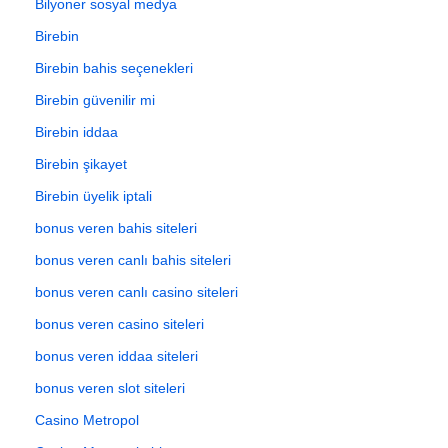
Bilyoner sosyal medya
Birebin
Birebin bahis seçenekleri
Birebin güvenilir mi
Birebin iddaa
Birebin şikayet
Birebin üyelik iptali
bonus veren bahis siteleri
bonus veren canlı bahis siteleri
bonus veren canlı casino siteleri
bonus veren casino siteleri
bonus veren iddaa siteleri
bonus veren slot siteleri
Casino Metropol