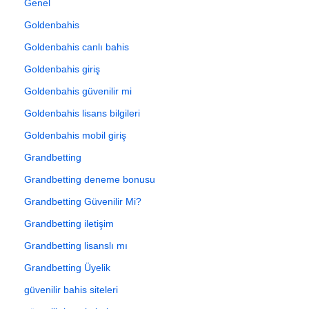
Genel
Goldenbahis
Goldenbahis canlı bahis
Goldenbahis giriş
Goldenbahis güvenilir mi
Goldenbahis lisans bilgileri
Goldenbahis mobil giriş
Grandbetting
Grandbetting deneme bonusu
Grandbetting Güvenilir Mi?
Grandbetting iletişim
Grandbetting lisanslı mı
Grandbetting Üyelik
güvenilir bahis siteleri