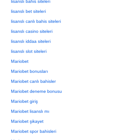
lisanslı bahis siteleri
lisanslı bet siteleri
lisanslı canlı bahis siteleri
lisanslı casino siteleri
lisanslı iddaa siteleri
lisanslı slot siteleri
Mariobet
Mariobet bonusları
Mariobet canlı bahisler
Mariobet deneme bonusu
Mariobet giriş
Mariobet lisanslı mı
Mariobet şikayet
Mariobet spor bahisleri