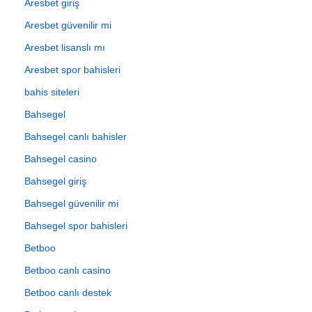
Aresbet giriş
Aresbet güvenilir mi
Aresbet lisanslı mı
Aresbet spor bahisleri
bahis siteleri
Bahsegel
Bahsegel canlı bahisler
Bahsegel casino
Bahsegel giriş
Bahsegel güvenilir mi
Bahsegel spor bahisleri
Betboo
Betboo canlı casino
Betboo canlı destek