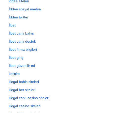
iddaa siteleri
İddaa sosyal medya
İddaa twitter
İlbet
İlbet canlı bahis
İlbet canlı destek
İlbet firma bilgileri
İlbet giriş
İlbet güvenilir mi
iletişim
illegal bahis siteleri
illegal bet siteleri
illegal canlı casino siteleri
illegal casino siteleri