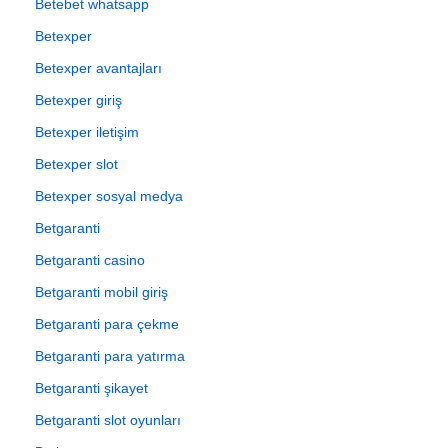
Betebet whatsapp
Betexper
Betexper avantajları
Betexper giriş
Betexper iletişim
Betexper slot
Betexper sosyal medya
Betgaranti
Betgaranti casino
Betgaranti mobil giriş
Betgaranti para çekme
Betgaranti para yatırma
Betgaranti şikayet
Betgaranti slot oyunları