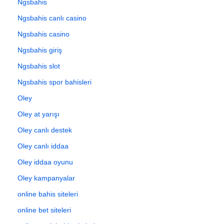
Ngsbahis
Ngsbahis canlı casino
Ngsbahis casino
Ngsbahis giriş
Ngsbahis slot
Ngsbahis spor bahisleri
Oley
Oley at yarışı
Oley canlı destek
Oley canlı iddaa
Oley iddaa oyunu
Oley kampanyalar
online bahis siteleri
online bet siteleri