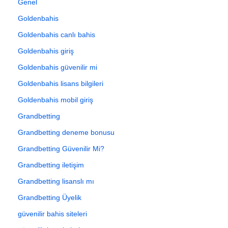
Genel
Goldenbahis
Goldenbahis canlı bahis
Goldenbahis giriş
Goldenbahis güvenilir mi
Goldenbahis lisans bilgileri
Goldenbahis mobil giriş
Grandbetting
Grandbetting deneme bonusu
Grandbetting Güvenilir Mi?
Grandbetting iletişim
Grandbetting lisanslı mı
Grandbetting Üyelik
güvenilir bahis siteleri