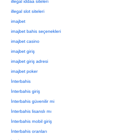
illegal iddaa siteleri
illegal slot siteleri
imajbet
imajbet bahis seçenekleri
imajbet casino
imajbet giriş
imajbet giriş adresi
imajbet poker
İnterbahis
İnterbahis giriş
İnterbahis güvenilir mi
İnterbahis lisanslı mı
İnterbahis mobil giriş
İnterbahis oranları