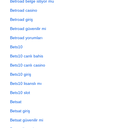
Betroad belge istiyor mu
Betroad casino
Betroad giriş
Betroad güvenilir mi
Betroad yorumları
Bets10
Bets10 canlı bahis
Bets10 canlı casino
Bets10 giriş
Bets10 lisanslı mı
Bets10 slot
Betsat
Betsat giriş
Betsat güvenilir mi