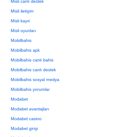
Misli canlı destek
Misli iletişim
Misli kayıt
Misli oyunları
Mobilbahis
Mobilbahis apk
Mobilbahis canlı bahis
Mobilbahis canlı destek
Mobilbahis sosyal medya
Mobilbahis yorumlar
Modabet
Modabet avantajları
Modabet casino
Modabet girişi