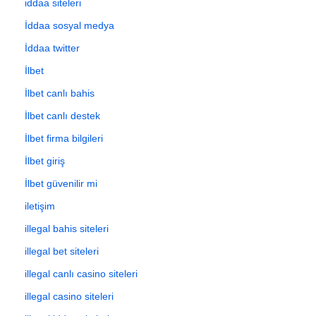
iddaa siteleri
İddaa sosyal medya
İddaa twitter
İlbet
İlbet canlı bahis
İlbet canlı destek
İlbet firma bilgileri
İlbet giriş
İlbet güvenilir mi
iletişim
illegal bahis siteleri
illegal bet siteleri
illegal canlı casino siteleri
illegal casino siteleri