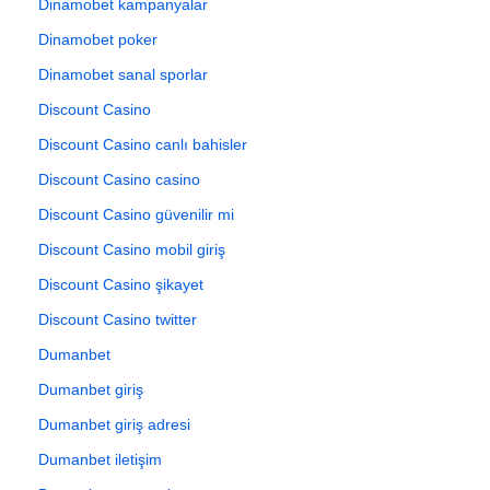
Dinamobet kampanyalar
Dinamobet poker
Dinamobet sanal sporlar
Discount Casino
Discount Casino canlı bahisler
Discount Casino casino
Discount Casino güvenilir mi
Discount Casino mobil giriş
Discount Casino şikayet
Discount Casino twitter
Dumanbet
Dumanbet giriş
Dumanbet giriş adresi
Dumanbet iletişim