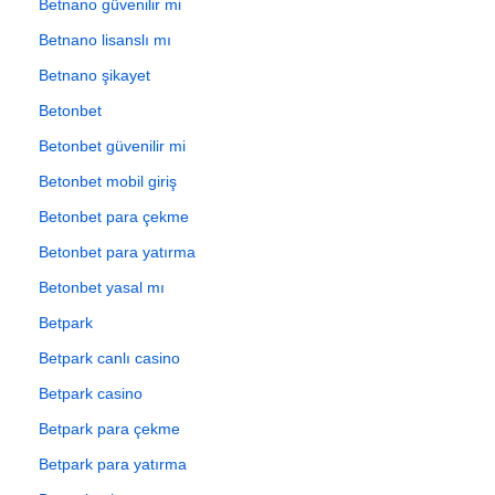
Betnano güvenilir mi
Betnano lisanslı mı
Betnano şikayet
Betonbet
Betonbet güvenilir mi
Betonbet mobil giriş
Betonbet para çekme
Betonbet para yatırma
Betonbet yasal mı
Betpark
Betpark canlı casino
Betpark casino
Betpark para çekme
Betpark para yatırma