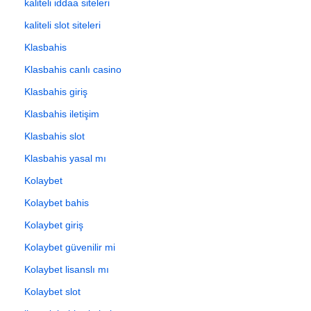
kaliteli iddaa siteleri
kaliteli slot siteleri
Klasbahis
Klasbahis canlı casino
Klasbahis giriş
Klasbahis iletişim
Klasbahis slot
Klasbahis yasal mı
Kolaybet
Kolaybet bahis
Kolaybet giriş
Kolaybet güvenilir mi
Kolaybet lisanslı mı
Kolaybet slot