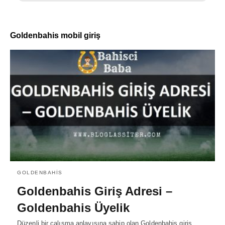
Goldenbahis mobil giriş
GOLDENBAHIS
Goldenbahis Giriş Adresi –
Goldenbahis Üyelik
Düzenli bir çalışma anlayışına sahip olan Goldenbahis giriş