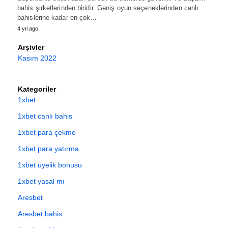
bahis şirketlerinden biridir. Geniş oyun seçeneklerinden canlı
bahislerine kadar en çok…
4 yıl ago
Arşivler
Kasım 2022
Kategoriler
1xbet
1xbet canlı bahis
1xbet para çekme
1xbet para yatırma
1xbet üyelik bonusu
1xbet yasal mı
Aresbet
Aresbet bahis