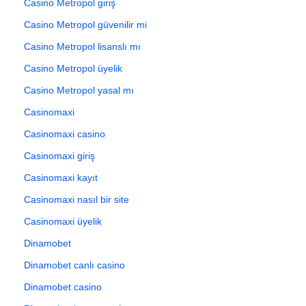
Casino Metropol giriş
Casino Metropol güvenilir mi
Casino Metropol lisanslı mı
Casino Metropol üyelik
Casino Metropol yasal mı
Casinomaxi
Casinomaxi casino
Casinomaxi giriş
Casinomaxi kayıt
Casinomaxi nasıl bir site
Casinomaxi üyelik
Dinamobet
Dinamobet canlı casino
Dinamobet casino