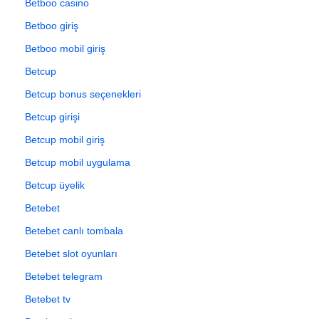
Betboo casino
Betboo giriş
Betboo mobil giriş
Betcup
Betcup bonus seçenekleri
Betcup girişi
Betcup mobil giriş
Betcup mobil uygulama
Betcup üyelik
Betebet
Betebet canlı tombala
Betebet slot oyunları
Betebet telegram
Betebet tv