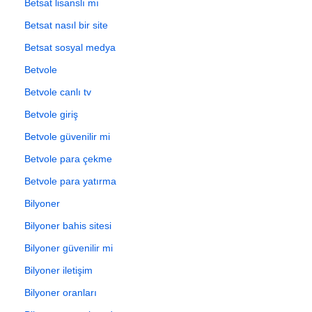
Betsat lisanslı mı
Betsat nasıl bir site
Betsat sosyal medya
Betvole
Betvole canlı tv
Betvole giriş
Betvole güvenilir mi
Betvole para çekme
Betvole para yatırma
Bilyoner
Bilyoner bahis sitesi
Bilyoner güvenilir mi
Bilyoner iletişim
Bilyoner oranları