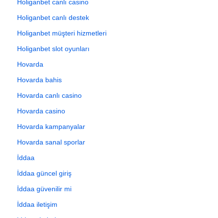
Holiganbet canlı casino
Holiganbet canlı destek
Holiganbet müşteri hizmetleri
Holiganbet slot oyunları
Hovarda
Hovarda bahis
Hovarda canlı casino
Hovarda casino
Hovarda kampanyalar
Hovarda sanal sporlar
İddaa
İddaa güncel giriş
İddaa güvenilir mi
İddaa iletişim