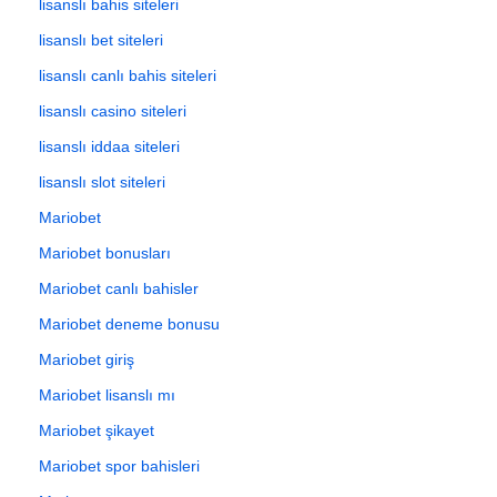
lisanslı bahis siteleri
lisanslı bet siteleri
lisanslı canlı bahis siteleri
lisanslı casino siteleri
lisanslı iddaa siteleri
lisanslı slot siteleri
Mariobet
Mariobet bonusları
Mariobet canlı bahisler
Mariobet deneme bonusu
Mariobet giriş
Mariobet lisanslı mı
Mariobet şikayet
Mariobet spor bahisleri