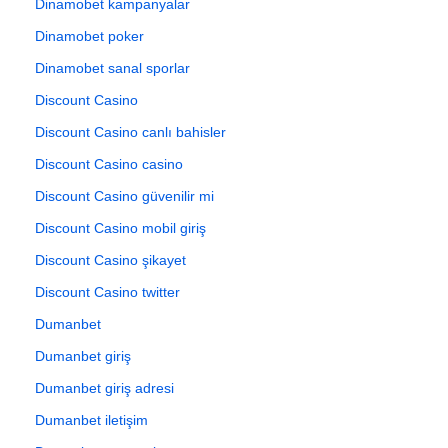
Dinamobet kampanyalar
Dinamobet poker
Dinamobet sanal sporlar
Discount Casino
Discount Casino canlı bahisler
Discount Casino casino
Discount Casino güvenilir mi
Discount Casino mobil giriş
Discount Casino şikayet
Discount Casino twitter
Dumanbet
Dumanbet giriş
Dumanbet giriş adresi
Dumanbet iletişim