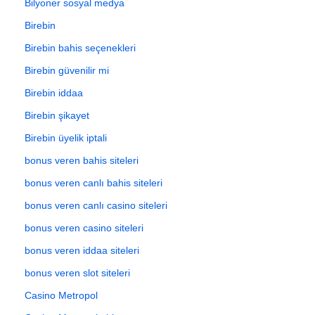
Bilyoner sosyal medya
Birebin
Birebin bahis seçenekleri
Birebin güvenilir mi
Birebin iddaa
Birebin şikayet
Birebin üyelik iptali
bonus veren bahis siteleri
bonus veren canlı bahis siteleri
bonus veren canlı casino siteleri
bonus veren casino siteleri
bonus veren iddaa siteleri
bonus veren slot siteleri
Casino Metropol