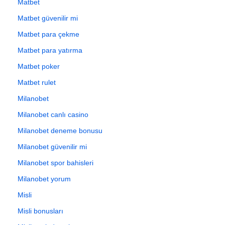
Matbet
Matbet güvenilir mi
Matbet para çekme
Matbet para yatırma
Matbet poker
Matbet rulet
Milanobet
Milanobet canlı casino
Milanobet deneme bonusu
Milanobet güvenilir mi
Milanobet spor bahisleri
Milanobet yorum
Misli
Misli bonusları