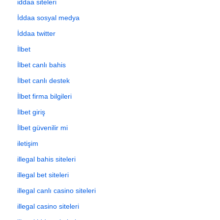
iddaa siteleri
İddaa sosyal medya
İddaa twitter
İlbet
İlbet canlı bahis
İlbet canlı destek
İlbet firma bilgileri
İlbet giriş
İlbet güvenilir mi
iletişim
illegal bahis siteleri
illegal bet siteleri
illegal canlı casino siteleri
illegal casino siteleri