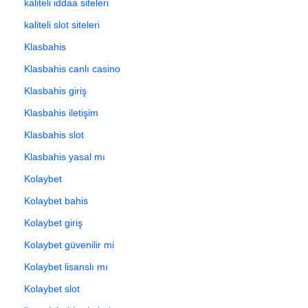
kaliteli iddaa siteleri
kaliteli slot siteleri
Klasbahis
Klasbahis canlı casino
Klasbahis giriş
Klasbahis iletişim
Klasbahis slot
Klasbahis yasal mı
Kolaybet
Kolaybet bahis
Kolaybet giriş
Kolaybet güvenilir mi
Kolaybet lisanslı mı
Kolaybet slot