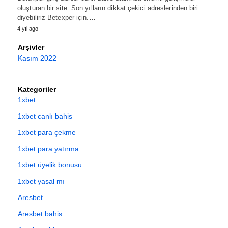
oluşturan bir site. Son yılların dikkat çekici adreslerinden biri
diyebiliriz Betexper için.…
4 yıl ago
Arşivler
Kasım 2022
Kategoriler
1xbet
1xbet canlı bahis
1xbet para çekme
1xbet para yatırma
1xbet üyelik bonusu
1xbet yasal mı
Aresbet
Aresbet bahis