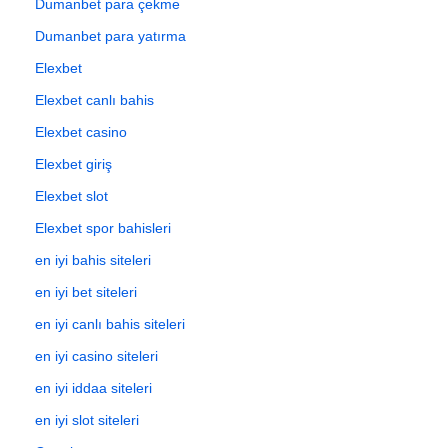
Dumanbet para çekme
Dumanbet para yatırma
Elexbet
Elexbet canlı bahis
Elexbet casino
Elexbet giriş
Elexbet slot
Elexbet spor bahisleri
en iyi bahis siteleri
en iyi bet siteleri
en iyi canlı bahis siteleri
en iyi casino siteleri
en iyi iddaa siteleri
en iyi slot siteleri