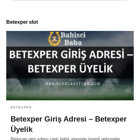
Betexper slot
BETEXPER
Betexper Giriş Adresi – Betexper
Üyelik
Betexper giriş adresi canlı bahis alanında önemli gelişmeler