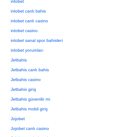
intobet
intobet canlı bahis
intobet canlı casino
intobet casino
intobet sanal spor bahisleri
intobet yorumları
Jetbahis
Jetbahis canlı bahis
Jetbahis casino
Jetbahis giriş
Jetbahis güvenilir mi
Jetbahis mobil giriş
Jojobet
Jojobet canlı casino