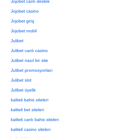
Jojobet canlı destek
Jojobet casino
Jojobet giriş
Jojobet mobil
Julibet
Julibet canlı casino
Julibet nasıl bir site
Julibet promosyonları
Julibet slot
Julibet üyelik
kaliteli bahis siteleri
kaliteli bet siteleri
kaliteli canlı bahis siteleri
kaliteli casino siteleri