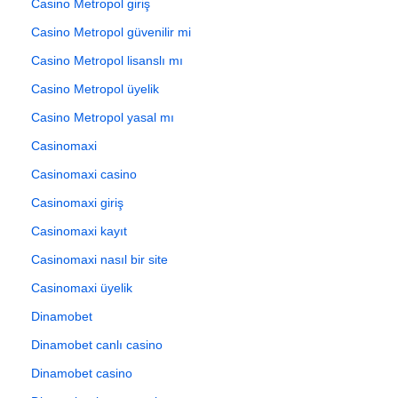
Casino Metropol giriş
Casino Metropol güvenilir mi
Casino Metropol lisanslı mı
Casino Metropol üyelik
Casino Metropol yasal mı
Casinomaxi
Casinomaxi casino
Casinomaxi giriş
Casinomaxi kayıt
Casinomaxi nasıl bir site
Casinomaxi üyelik
Dinamobet
Dinamobet canlı casino
Dinamobet casino