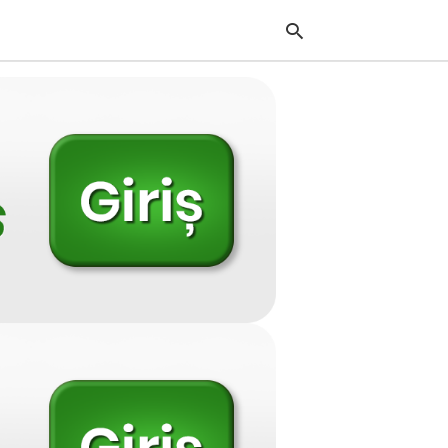
Typ
your
sea
que
and
hit
ente