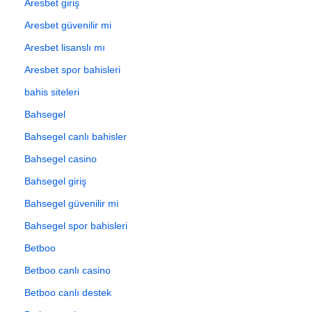
Aresbet giriş
Aresbet güvenilir mi
Aresbet lisanslı mı
Aresbet spor bahisleri
bahis siteleri
Bahsegel
Bahsegel canlı bahisler
Bahsegel casino
Bahsegel giriş
Bahsegel güvenilir mi
Bahsegel spor bahisleri
Betboo
Betboo canlı casino
Betboo canlı destek