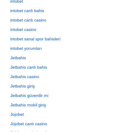
intobet
intobet canlı bahis
intobet canlı casino
intobet casino
intobet sanal spor bahisleri
intobet yorumları
Jetbahis
Jetbahis canlı bahis
Jetbahis casino
Jetbahis giriş
Jetbahis güvenilir mi
Jetbahis mobil giriş
Jojobet
Jojobet canlı casino