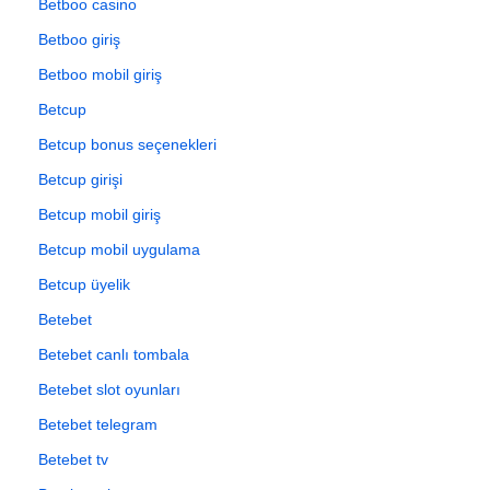
Betboo casino
Betboo giriş
Betboo mobil giriş
Betcup
Betcup bonus seçenekleri
Betcup girişi
Betcup mobil giriş
Betcup mobil uygulama
Betcup üyelik
Betebet
Betebet canlı tombala
Betebet slot oyunları
Betebet telegram
Betebet tv