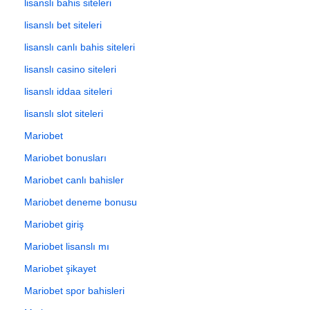
lisanslı bahis siteleri
lisanslı bet siteleri
lisanslı canlı bahis siteleri
lisanslı casino siteleri
lisanslı iddaa siteleri
lisanslı slot siteleri
Mariobet
Mariobet bonusları
Mariobet canlı bahisler
Mariobet deneme bonusu
Mariobet giriş
Mariobet lisanslı mı
Mariobet şikayet
Mariobet spor bahisleri