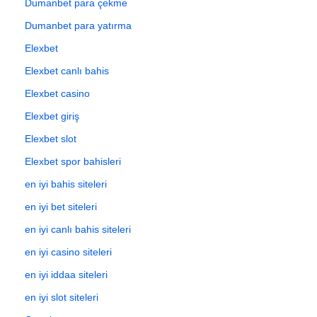
Dumanbet para çekme
Dumanbet para yatırma
Elexbet
Elexbet canlı bahis
Elexbet casino
Elexbet giriş
Elexbet slot
Elexbet spor bahisleri
en iyi bahis siteleri
en iyi bet siteleri
en iyi canlı bahis siteleri
en iyi casino siteleri
en iyi iddaa siteleri
en iyi slot siteleri