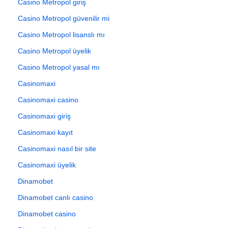
Casino Metropol giriş
Casino Metropol güvenilir mi
Casino Metropol lisanslı mı
Casino Metropol üyelik
Casino Metropol yasal mı
Casinomaxi
Casinomaxi casino
Casinomaxi giriş
Casinomaxi kayıt
Casinomaxi nasıl bir site
Casinomaxi üyelik
Dinamobet
Dinamobet canlı casino
Dinamobet casino