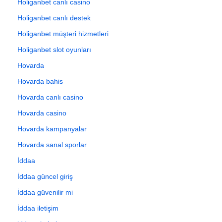
Holiganbet canlı casino
Holiganbet canlı destek
Holiganbet müşteri hizmetleri
Holiganbet slot oyunları
Hovarda
Hovarda bahis
Hovarda canlı casino
Hovarda casino
Hovarda kampanyalar
Hovarda sanal sporlar
İddaa
İddaa güncel giriş
İddaa güvenilir mi
İddaa iletişim