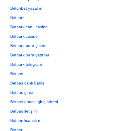
Betonbet yasal mı
Betpark
Betpark canlı casino
Betpark casino
Betpark para çekme
Betpark para yatırma
Betpark telegram
Betpas
Betpas canlı bahis
Betpas girişi
Betpas güncel giriş adresi
Betpas iletişim
Betpas lisanslı mı
Betper