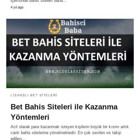
içerisinde bahis siteleri daha…
4 yıl ago
LISANSLI BET SITELERI
Bet Bahis Siteleri ile Kazanma
Yöntemleri
Acil olarak para kazanmak isteyen kişilerin büyük bir kısmı artık
canlı bahis sitelerine yönelmektedir. En çok sevilen ve takip
edilen…