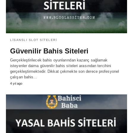
LISANSLI SLOT SITELERI
Güvenilir Bahis Siteleri
Gerçekleştirilecek bahis oyunlarından kazanç sağlamak
isteyenler daima güvenilir bahis siteleri arasından tercihini
gerçekleştirmektedir. Dikkat çekmekte son derece profesyonel
çalışan bahis…
4 yıl ago