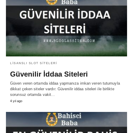
LISANSLI SLOT SITELERI
Güvenilir İddaa Siteleri
Güven veren ortamda iddaa yapmanıza imkan veren tutumuyla
dikkat çeken siteler vardır. Güvenilir iddaa siteleri ile birlikte
sorunsuz ortamda vakit…
4 yıl ago