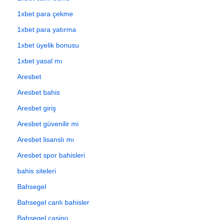
1xbet para çekme
1xbet para yatırma
1xbet üyelik bonusu
1xbet yasal mı
Aresbet
Aresbet bahis
Aresbet giriş
Aresbet güvenilir mi
Aresbet lisanslı mı
Aresbet spor bahisleri
bahis siteleri
Bahsegel
Bahsegel canlı bahisler
Bahsegel casino