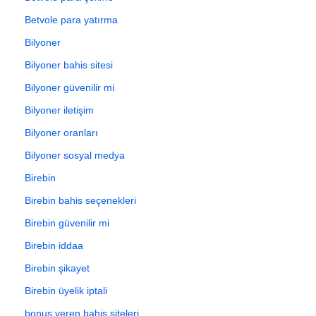
Betvole para yatırma
Bilyoner
Bilyoner bahis sitesi
Bilyoner güvenilir mi
Bilyoner iletişim
Bilyoner oranları
Bilyoner sosyal medya
Birebin
Birebin bahis seçenekleri
Birebin güvenilir mi
Birebin iddaa
Birebin şikayet
Birebin üyelik iptali
bonus veren bahis siteleri