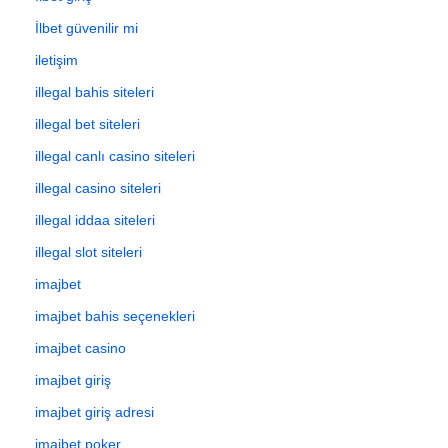
İlbet güvenilir mi
iletişim
illegal bahis siteleri
illegal bet siteleri
illegal canlı casino siteleri
illegal casino siteleri
illegal iddaa siteleri
illegal slot siteleri
imajbet
imajbet bahis seçenekleri
imajbet casino
imajbet giriş
imajbet giriş adresi
imajbet poker