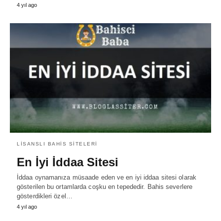
4 yıl ago
LISANSLI BAHIS SITELERI
En İyi İddaa Sitesi
İddaa oynamanıza müsaade eden ve en iyi iddaa sitesi olarak
gösterilen bu ortamlarda coşku en tepededir. Bahis severlere
gösterdikleri özel…
4 yıl ago