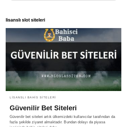
lisanslı slot siteleri
LISANSLI BAHIS SITELERI
Güvenilir Bet Siteleri
Güvenilir bet siteleri artık ülkemizdeki kullanıcılar tarafından da
fazla şekilde ziyaret almaktadır. Bundan dolayı da piyasa