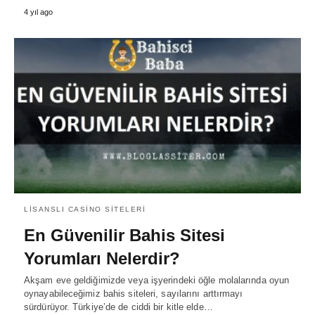
4 yıl ago
LISANSLI CASINO SITELERI
En Güvenilir Bahis Sitesi
Yorumları Nelerdir?
Akşam eve geldiğimizde veya işyerindeki öğle molalarında oyun
oynayabileceğimiz bahis siteleri, sayılarını arttırmayı
sürdürüyor. Türkiye’de de ciddi bir kitle elde…