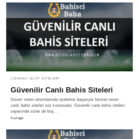
LISANSLI SLOT SITELERI
Güvenilir Canlı Bahis Siteleri
Güven veren ortamlarında üyelerine başarıyla hizmet veren
canlı bahis siteleri söz konusudur. Güvenilir canlı bahis siteleri
sayesinde sizler de boş…
4 yıl ago