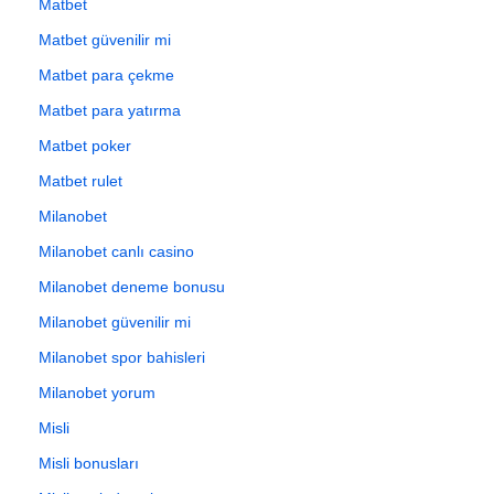
Matbet
Matbet güvenilir mi
Matbet para çekme
Matbet para yatırma
Matbet poker
Matbet rulet
Milanobet
Milanobet canlı casino
Milanobet deneme bonusu
Milanobet güvenilir mi
Milanobet spor bahisleri
Milanobet yorum
Misli
Misli bonusları