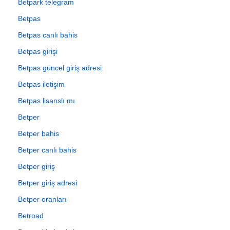
Betpark telegram
Betpas
Betpas canlı bahis
Betpas girişi
Betpas güncel giriş adresi
Betpas iletişim
Betpas lisanslı mı
Betper
Betper bahis
Betper canlı bahis
Betper giriş
Betper giriş adresi
Betper oranları
Betroad