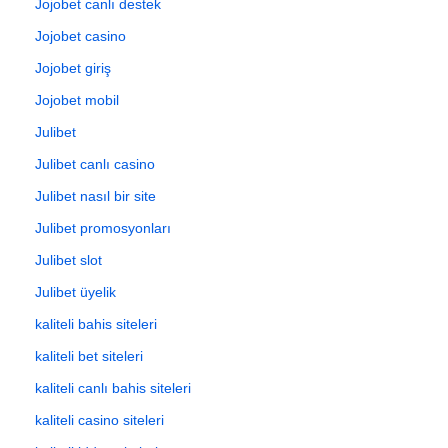
Jojobet canlı destek
Jojobet casino
Jojobet giriş
Jojobet mobil
Julibet
Julibet canlı casino
Julibet nasıl bir site
Julibet promosyonları
Julibet slot
Julibet üyelik
kaliteli bahis siteleri
kaliteli bet siteleri
kaliteli canlı bahis siteleri
kaliteli casino siteleri