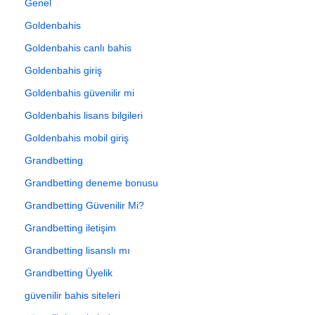
Genel
Goldenbahis
Goldenbahis canlı bahis
Goldenbahis giriş
Goldenbahis güvenilir mi
Goldenbahis lisans bilgileri
Goldenbahis mobil giriş
Grandbetting
Grandbetting deneme bonusu
Grandbetting Güvenilir Mi?
Grandbetting iletişim
Grandbetting lisanslı mı
Grandbetting Üyelik
güvenilir bahis siteleri