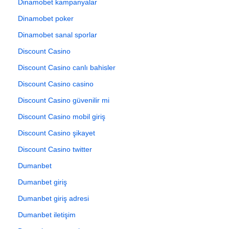
Dinamobet kampanyalar
Dinamobet poker
Dinamobet sanal sporlar
Discount Casino
Discount Casino canlı bahisler
Discount Casino casino
Discount Casino güvenilir mi
Discount Casino mobil giriş
Discount Casino şikayet
Discount Casino twitter
Dumanbet
Dumanbet giriş
Dumanbet giriş adresi
Dumanbet iletişim