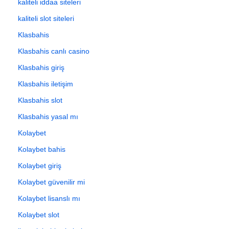
kaliteli iddaa siteleri
kaliteli slot siteleri
Klasbahis
Klasbahis canlı casino
Klasbahis giriş
Klasbahis iletişim
Klasbahis slot
Klasbahis yasal mı
Kolaybet
Kolaybet bahis
Kolaybet giriş
Kolaybet güvenilir mi
Kolaybet lisanslı mı
Kolaybet slot