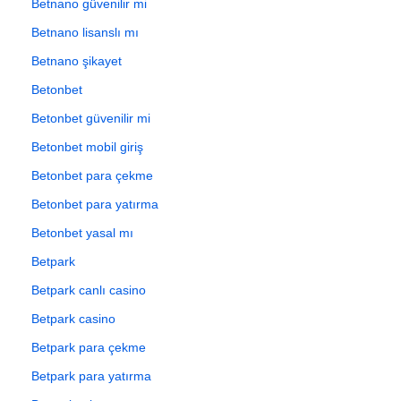
Betnano güvenilir mi
Betnano lisanslı mı
Betnano şikayet
Betonbet
Betonbet güvenilir mi
Betonbet mobil giriş
Betonbet para çekme
Betonbet para yatırma
Betonbet yasal mı
Betpark
Betpark canlı casino
Betpark casino
Betpark para çekme
Betpark para yatırma