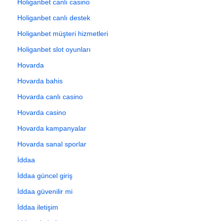
Holiganbet canlı casino
Holiganbet canlı destek
Holiganbet müşteri hizmetleri
Holiganbet slot oyunları
Hovarda
Hovarda bahis
Hovarda canlı casino
Hovarda casino
Hovarda kampanyalar
Hovarda sanal sporlar
İddaa
İddaa güncel giriş
İddaa güvenilir mi
İddaa iletişim