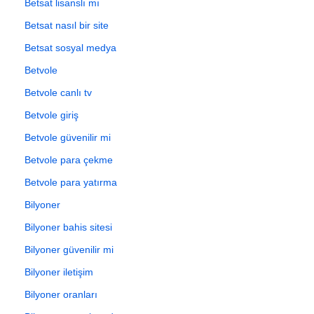
Betsat lisanslı mı
Betsat nasıl bir site
Betsat sosyal medya
Betvole
Betvole canlı tv
Betvole giriş
Betvole güvenilir mi
Betvole para çekme
Betvole para yatırma
Bilyoner
Bilyoner bahis sitesi
Bilyoner güvenilir mi
Bilyoner iletişim
Bilyoner oranları