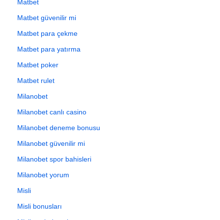
Matbet
Matbet güvenilir mi
Matbet para çekme
Matbet para yatırma
Matbet poker
Matbet rulet
Milanobet
Milanobet canlı casino
Milanobet deneme bonusu
Milanobet güvenilir mi
Milanobet spor bahisleri
Milanobet yorum
Misli
Misli bonusları