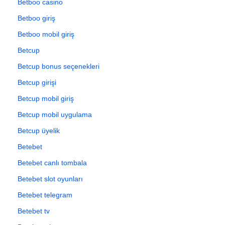
Betboo casino
Betboo giriş
Betboo mobil giriş
Betcup
Betcup bonus seçenekleri
Betcup girişi
Betcup mobil giriş
Betcup mobil uygulama
Betcup üyelik
Betebet
Betebet canlı tombala
Betebet slot oyunları
Betebet telegram
Betebet tv