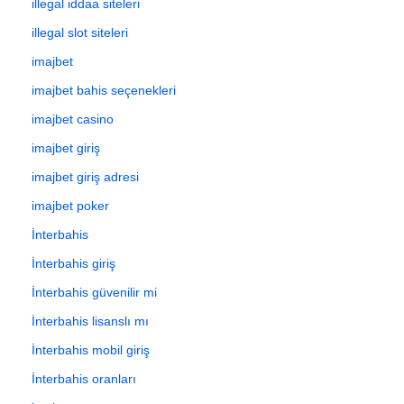
illegal iddaa siteleri
illegal slot siteleri
imajbet
imajbet bahis seçenekleri
imajbet casino
imajbet giriş
imajbet giriş adresi
imajbet poker
İnterbahis
İnterbahis giriş
İnterbahis güvenilir mi
İnterbahis lisanslı mı
İnterbahis mobil giriş
İnterbahis oranları