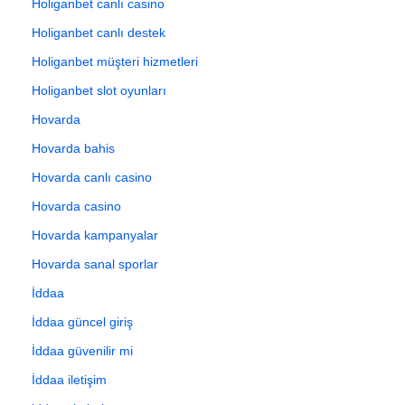
Holiganbet canlı casino
Holiganbet canlı destek
Holiganbet müşteri hizmetleri
Holiganbet slot oyunları
Hovarda
Hovarda bahis
Hovarda canlı casino
Hovarda casino
Hovarda kampanyalar
Hovarda sanal sporlar
İddaa
İddaa güncel giriş
İddaa güvenilir mi
İddaa iletişim