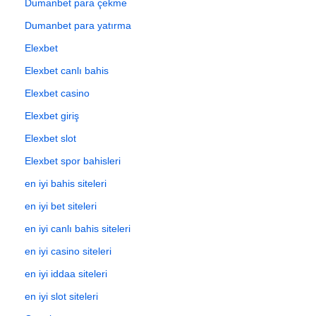
Dumanbet para çekme
Dumanbet para yatırma
Elexbet
Elexbet canlı bahis
Elexbet casino
Elexbet giriş
Elexbet slot
Elexbet spor bahisleri
en iyi bahis siteleri
en iyi bet siteleri
en iyi canlı bahis siteleri
en iyi casino siteleri
en iyi iddaa siteleri
en iyi slot siteleri