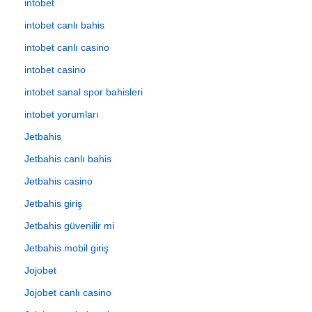
intobet
intobet canlı bahis
intobet canlı casino
intobet casino
intobet sanal spor bahisleri
intobet yorumları
Jetbahis
Jetbahis canlı bahis
Jetbahis casino
Jetbahis giriş
Jetbahis güvenilir mi
Jetbahis mobil giriş
Jojobet
Jojobet canlı casino