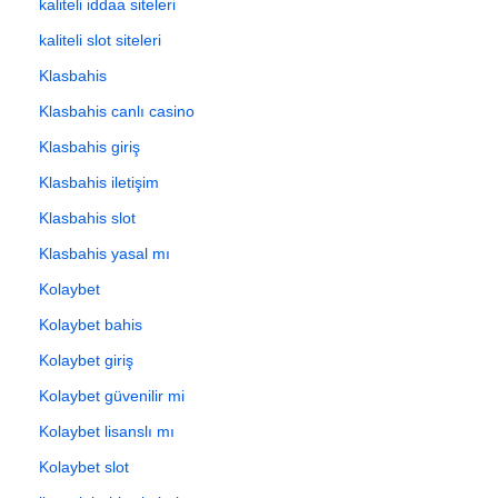
kaliteli iddaa siteleri
kaliteli slot siteleri
Klasbahis
Klasbahis canlı casino
Klasbahis giriş
Klasbahis iletişim
Klasbahis slot
Klasbahis yasal mı
Kolaybet
Kolaybet bahis
Kolaybet giriş
Kolaybet güvenilir mi
Kolaybet lisanslı mı
Kolaybet slot