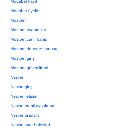
Modabet kayıt
Modabet üyelik
Mostbet
Mostbet avantajları
Mostbet canlı bahis
Mostbet deneme bonusu
Mostbet girişi
Mostbet güvenilir mi
Nesine
Nesine giriş
Nesine iletişim
Nesine mobil uygulama
Nesine oranalrı
Nesine spor bahisleri