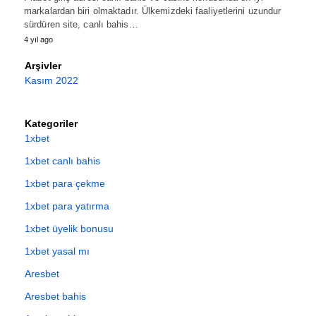
markalardan biri olmaktadır. Ülkemizdeki faaliyetlerini uzundur
sürdüren site, canlı bahis…
4 yıl ago
Arşivler
Kasım 2022
Kategoriler
1xbet
1xbet canlı bahis
1xbet para çekme
1xbet para yatırma
1xbet üyelik bonusu
1xbet yasal mı
Aresbet
Aresbet bahis