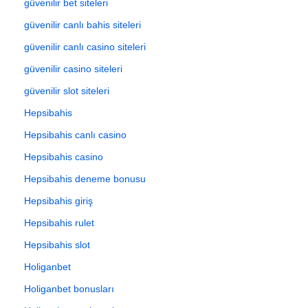
güvenilir bet siteleri
güvenilir canlı bahis siteleri
güvenilir canlı casino siteleri
güvenilir casino siteleri
güvenilir slot siteleri
Hepsibahis
Hepsibahis canlı casino
Hepsibahis casino
Hepsibahis deneme bonusu
Hepsibahis giriş
Hepsibahis rulet
Hepsibahis slot
Holiganbet
Holiganbet bonusları