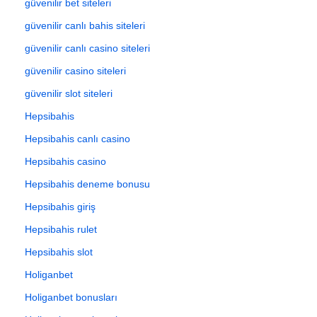
güvenilir bet siteleri
güvenilir canlı bahis siteleri
güvenilir canlı casino siteleri
güvenilir casino siteleri
güvenilir slot siteleri
Hepsibahis
Hepsibahis canlı casino
Hepsibahis casino
Hepsibahis deneme bonusu
Hepsibahis giriş
Hepsibahis rulet
Hepsibahis slot
Holiganbet
Holiganbet bonusları