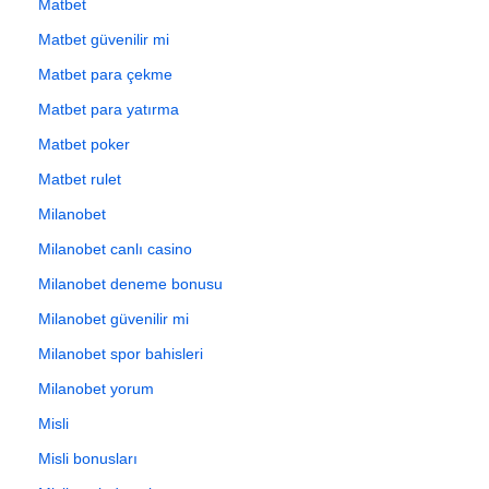
Matbet
Matbet güvenilir mi
Matbet para çekme
Matbet para yatırma
Matbet poker
Matbet rulet
Milanobet
Milanobet canlı casino
Milanobet deneme bonusu
Milanobet güvenilir mi
Milanobet spor bahisleri
Milanobet yorum
Misli
Misli bonusları