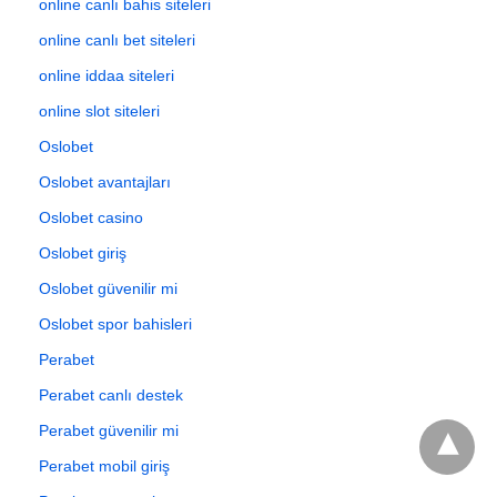
online canlı bahis siteleri
online canlı bet siteleri
online iddaa siteleri
online slot siteleri
Oslobet
Oslobet avantajları
Oslobet casino
Oslobet giriş
Oslobet güvenilir mi
Oslobet spor bahisleri
Perabet
Perabet canlı destek
Perabet güvenilir mi
Perabet mobil giriş