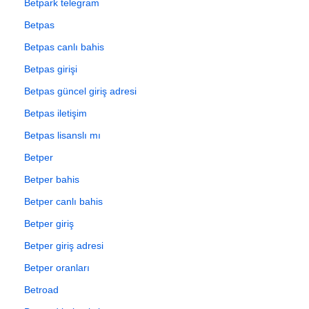
Betpark telegram
Betpas
Betpas canlı bahis
Betpas girişi
Betpas güncel giriş adresi
Betpas iletişim
Betpas lisanslı mı
Betper
Betper bahis
Betper canlı bahis
Betper giriş
Betper giriş adresi
Betper oranları
Betroad