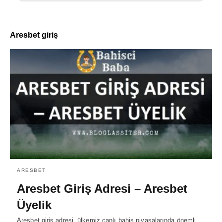
Aresbet giriş
ARESBET
Aresbet Giriş Adresi – Aresbet
Üyelik
Aresbet giriş adresi, ülkemiz canlı bahis piyasalarında önemli