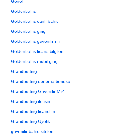
Genel
Goldenbahis
Goldenbahis canlı bahis
Goldenbahis giriş
Goldenbahis güvenilir mi
Goldenbahis lisans bilgileri
Goldenbahis mobil giriş
Grandbetting
Grandbetting deneme bonusu
Grandbetting Güvenilir Mi?
Grandbetting iletişim
Grandbetting lisanslı mı
Grandbetting Üyelik
güvenilir bahis siteleri