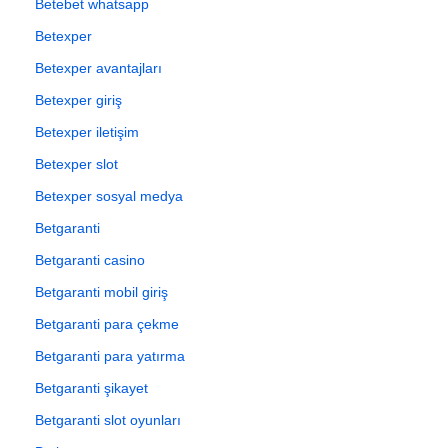
Betebet whatsapp
Betexper
Betexper avantajları
Betexper giriş
Betexper iletişim
Betexper slot
Betexper sosyal medya
Betgaranti
Betgaranti casino
Betgaranti mobil giriş
Betgaranti para çekme
Betgaranti para yatırma
Betgaranti şikayet
Betgaranti slot oyunları