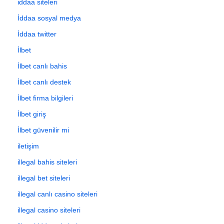
iddaa siteleri
İddaa sosyal medya
İddaa twitter
İlbet
İlbet canlı bahis
İlbet canlı destek
İlbet firma bilgileri
İlbet giriş
İlbet güvenilir mi
iletişim
illegal bahis siteleri
illegal bet siteleri
illegal canlı casino siteleri
illegal casino siteleri