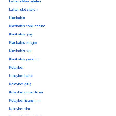
kaliteli iddaa siteleri
kaliteli slot siteleri
Klasbahis
Klasbahis canlı casino
Klasbahis giriş
Klasbahis iletişim
Klasbahis slot
Klasbahis yasal mı
Kolaybet
Kolaybet bahis
Kolaybet giriş
Kolaybet güvenilir mi
Kolaybet lisanslı mı
Kolaybet slot