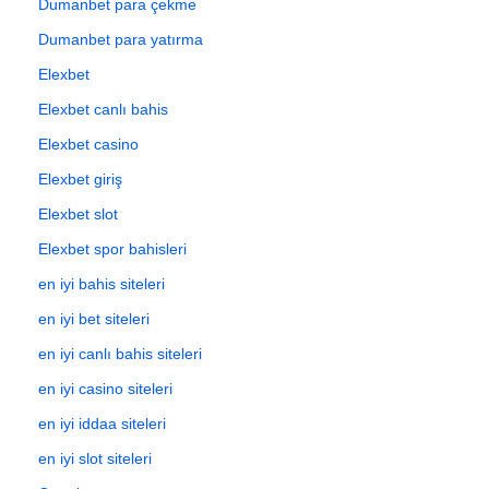
Dumanbet para çekme
Dumanbet para yatırma
Elexbet
Elexbet canlı bahis
Elexbet casino
Elexbet giriş
Elexbet slot
Elexbet spor bahisleri
en iyi bahis siteleri
en iyi bet siteleri
en iyi canlı bahis siteleri
en iyi casino siteleri
en iyi iddaa siteleri
en iyi slot siteleri