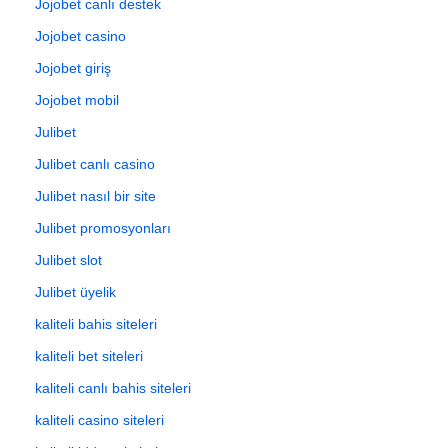
Jojobet canlı destek
Jojobet casino
Jojobet giriş
Jojobet mobil
Julibet
Julibet canlı casino
Julibet nasıl bir site
Julibet promosyonları
Julibet slot
Julibet üyelik
kaliteli bahis siteleri
kaliteli bet siteleri
kaliteli canlı bahis siteleri
kaliteli casino siteleri