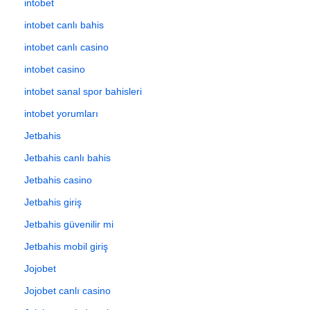
intobet
intobet canlı bahis
intobet canlı casino
intobet casino
intobet sanal spor bahisleri
intobet yorumları
Jetbahis
Jetbahis canlı bahis
Jetbahis casino
Jetbahis giriş
Jetbahis güvenilir mi
Jetbahis mobil giriş
Jojobet
Jojobet canlı casino