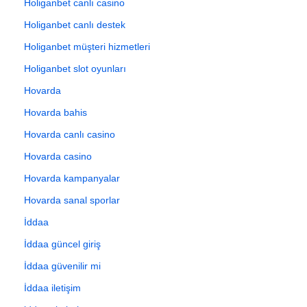
Holiganbet canlı casino
Holiganbet canlı destek
Holiganbet müşteri hizmetleri
Holiganbet slot oyunları
Hovarda
Hovarda bahis
Hovarda canlı casino
Hovarda casino
Hovarda kampanyalar
Hovarda sanal sporlar
İddaa
İddaa güncel giriş
İddaa güvenilir mi
İddaa iletişim