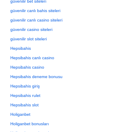
güvenilir bet siteleri
güvenilir canlı bahis siteleri
güvenilir canlı casino siteleri
güvenilir casino siteleri
güvenilir slot siteleri
Hepsibahis
Hepsibahis canlı casino
Hepsibahis casino
Hepsibahis deneme bonusu
Hepsibahis giriş
Hepsibahis rulet
Hepsibahis slot
Holiganbet
Holiganbet bonusları