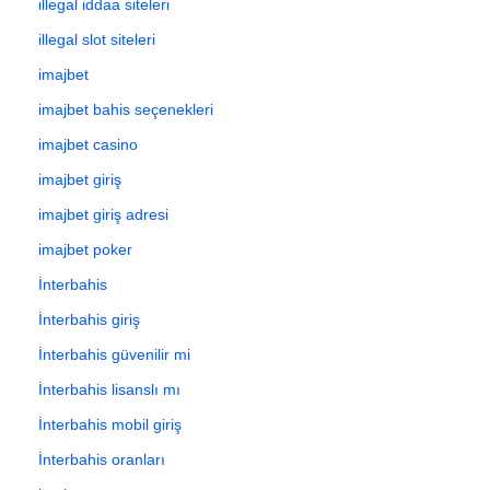
illegal iddaa siteleri
illegal slot siteleri
imajbet
imajbet bahis seçenekleri
imajbet casino
imajbet giriş
imajbet giriş adresi
imajbet poker
İnterbahis
İnterbahis giriş
İnterbahis güvenilir mi
İnterbahis lisanslı mı
İnterbahis mobil giriş
İnterbahis oranları