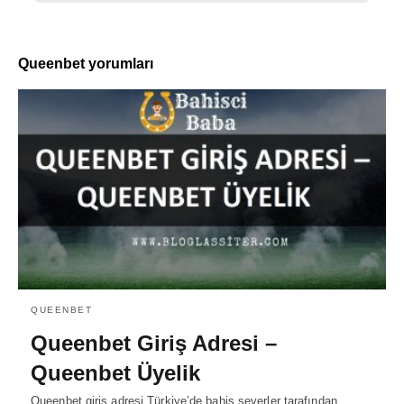
Queenbet yorumları
QUEENBET
Queenbet Giriş Adresi –
Queenbet Üyelik
Queenbet giriş adresi Türkiye’de bahis severler tarafından