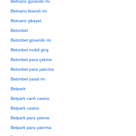
Betnano güvenilir mi
Betnano lisanslı mı
Betnano şikayet
Betonbet
Betonbet güvenilir mi
Betonbet mobil giriş
Betonbet para çekme
Betonbet para yatırma
Betonbet yasal mı
Betpark
Betpark canlı casino
Betpark casino
Betpark para çekme
Betpark para yatırma