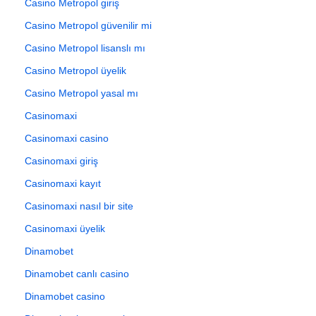
Casino Metropol giriş
Casino Metropol güvenilir mi
Casino Metropol lisanslı mı
Casino Metropol üyelik
Casino Metropol yasal mı
Casinomaxi
Casinomaxi casino
Casinomaxi giriş
Casinomaxi kayıt
Casinomaxi nasıl bir site
Casinomaxi üyelik
Dinamobet
Dinamobet canlı casino
Dinamobet casino