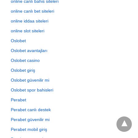
online canlı bahis siteleri
online canlı bet siteleri
online iddaa siteleri
online slot siteleri
Oslobet
Oslobet avantajları
Oslobet casino
Oslobet giriş
Oslobet güvenilir mi
Oslobet spor bahisleri
Perabet
Perabet canlı destek
Perabet güvenilir mi
Perabet mobil giriş