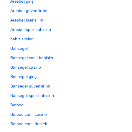
Aresbet giriş
Aresbet güvenilir mi
Aresbet lisanslı mı
Aresbet spor bahisleri
bahis siteleri
Bahsegel
Bahsegel canlı bahisler
Bahsegel casino
Bahsegel giriş
Bahsegel güvenilir mi
Bahsegel spor bahisleri
Betboo
Betboo canlı casino
Betboo canlı destek