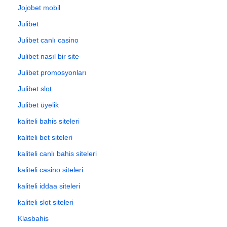
Jojobet mobil
Julibet
Julibet canlı casino
Julibet nasıl bir site
Julibet promosyonları
Julibet slot
Julibet üyelik
kaliteli bahis siteleri
kaliteli bet siteleri
kaliteli canlı bahis siteleri
kaliteli casino siteleri
kaliteli iddaa siteleri
kaliteli slot siteleri
Klasbahis