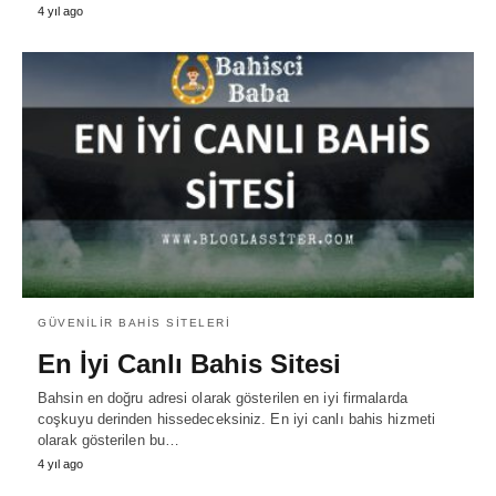
4 yıl ago
GÜVENILIR BAHIS SITELERI
En İyi Canlı Bahis Sitesi
Bahsin en doğru adresi olarak gösterilen en iyi firmalarda
coşkuyu derinden hissedeceksiniz. En iyi canlı bahis hizmeti
olarak gösterilen bu…
4 yıl ago