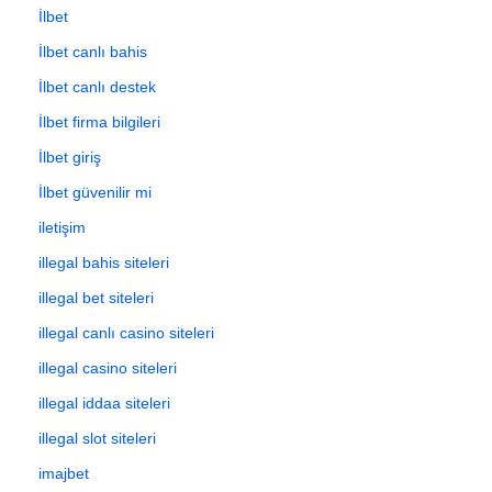
İlbet
İlbet canlı bahis
İlbet canlı destek
İlbet firma bilgileri
İlbet giriş
İlbet güvenilir mi
iletişim
illegal bahis siteleri
illegal bet siteleri
illegal canlı casino siteleri
illegal casino siteleri
illegal iddaa siteleri
illegal slot siteleri
imajbet