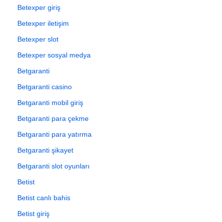
Betexper giriş
Betexper iletişim
Betexper slot
Betexper sosyal medya
Betgaranti
Betgaranti casino
Betgaranti mobil giriş
Betgaranti para çekme
Betgaranti para yatırma
Betgaranti şikayet
Betgaranti slot oyunları
Betist
Betist canlı bahis
Betist giriş