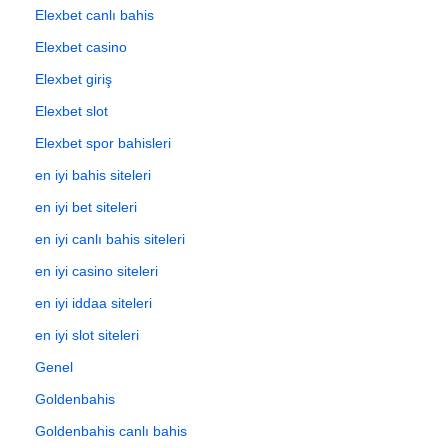
Elexbet canlı bahis
Elexbet casino
Elexbet giriş
Elexbet slot
Elexbet spor bahisleri
en iyi bahis siteleri
en iyi bet siteleri
en iyi canlı bahis siteleri
en iyi casino siteleri
en iyi iddaa siteleri
en iyi slot siteleri
Genel
Goldenbahis
Goldenbahis canlı bahis