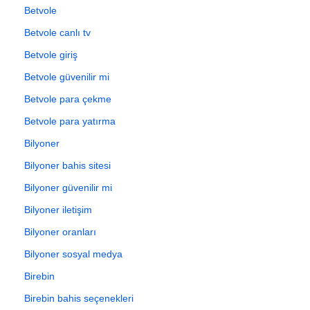
Betvole
Betvole canlı tv
Betvole giriş
Betvole güvenilir mi
Betvole para çekme
Betvole para yatırma
Bilyoner
Bilyoner bahis sitesi
Bilyoner güvenilir mi
Bilyoner iletişim
Bilyoner oranları
Bilyoner sosyal medya
Birebin
Birebin bahis seçenekleri