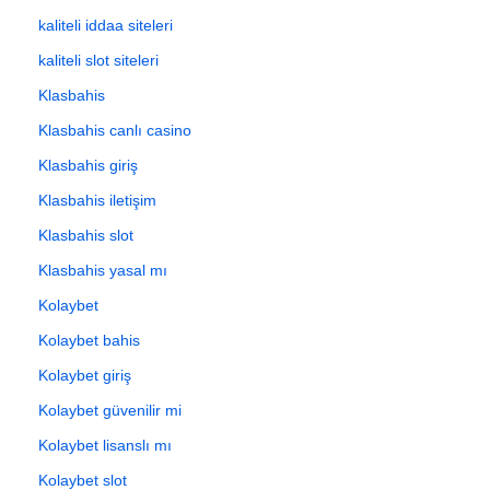
kaliteli iddaa siteleri
kaliteli slot siteleri
Klasbahis
Klasbahis canlı casino
Klasbahis giriş
Klasbahis iletişim
Klasbahis slot
Klasbahis yasal mı
Kolaybet
Kolaybet bahis
Kolaybet giriş
Kolaybet güvenilir mi
Kolaybet lisanslı mı
Kolaybet slot