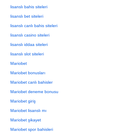
lisanslı bahis siteleri
lisanslı bet siteleri
lisanslı canlı bahis siteleri
lisanslı casino siteleri
lisanslı iddaa siteleri
lisanslı slot siteleri
Mariobet
Mariobet bonusları
Mariobet canlı bahisler
Mariobet deneme bonusu
Mariobet giriş
Mariobet lisanslı mı
Mariobet şikayet
Mariobet spor bahisleri