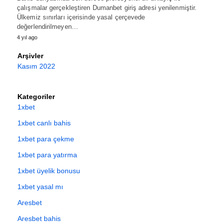
çalışmalar gerçekleştiren Dumanbet giriş adresi yenilenmiştir.
Ülkemiz sınırları içerisinde yasal çerçevede
değerlendirilmeyen…
4 yıl ago
Arşivler
Kasım 2022
Kategoriler
1xbet
1xbet canlı bahis
1xbet para çekme
1xbet para yatırma
1xbet üyelik bonusu
1xbet yasal mı
Aresbet
Aresbet bahis