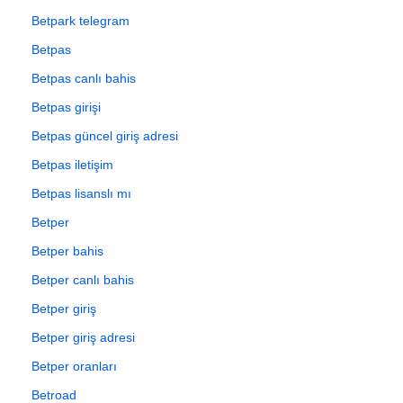
Betpark telegram
Betpas
Betpas canlı bahis
Betpas girişi
Betpas güncel giriş adresi
Betpas iletişim
Betpas lisanslı mı
Betper
Betper bahis
Betper canlı bahis
Betper giriş
Betper giriş adresi
Betper oranları
Betroad