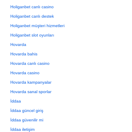
Holiganbet canlı casino
Holiganbet canlı destek
Holiganbet müşteri hizmetleri
Holiganbet slot oyunları
Hovarda
Hovarda bahis
Hovarda canlı casino
Hovarda casino
Hovarda kampanyalar
Hovarda sanal sporlar
İddaa
İddaa güncel giriş
İddaa güvenilir mi
İddaa iletişim