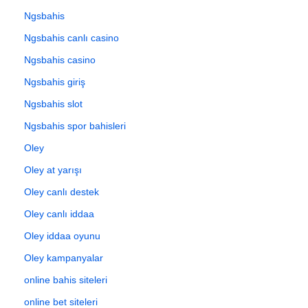
Ngsbahis
Ngsbahis canlı casino
Ngsbahis casino
Ngsbahis giriş
Ngsbahis slot
Ngsbahis spor bahisleri
Oley
Oley at yarışı
Oley canlı destek
Oley canlı iddaa
Oley iddaa oyunu
Oley kampanyalar
online bahis siteleri
online bet siteleri