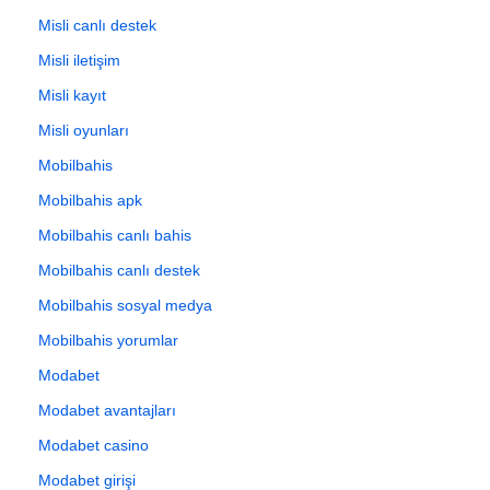
Misli canlı destek
Misli iletişim
Misli kayıt
Misli oyunları
Mobilbahis
Mobilbahis apk
Mobilbahis canlı bahis
Mobilbahis canlı destek
Mobilbahis sosyal medya
Mobilbahis yorumlar
Modabet
Modabet avantajları
Modabet casino
Modabet girişi