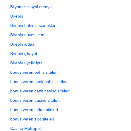
Bilyoner sosyal medya
Birebin
Birebin bahis seçenekleri
Birebin güvenilir mi
Birebin iddaa
Birebin şikayet
Birebin üyelik iptali
bonus veren bahis siteleri
bonus veren canlı bahis siteleri
bonus veren canlı casino siteleri
bonus veren casino siteleri
bonus veren iddaa siteleri
bonus veren slot siteleri
Casino Metropol