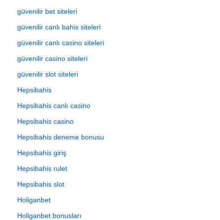
güvenilir bet siteleri
güvenilir canlı bahis siteleri
güvenilir canlı casino siteleri
güvenilir casino siteleri
güvenilir slot siteleri
Hepsibahis
Hepsibahis canlı casino
Hepsibahis casino
Hepsibahis deneme bonusu
Hepsibahis giriş
Hepsibahis rulet
Hepsibahis slot
Holiganbet
Holiganbet bonusları