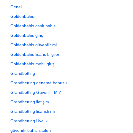
Genel
Goldenbahis
Goldenbahis canlı bahis
Goldenbahis giriş
Goldenbahis güvenilir mi
Goldenbahis lisans bilgileri
Goldenbahis mobil giriş
Grandbetting
Grandbetting deneme bonusu
Grandbetting Güvenilir Mi?
Grandbetting iletişim
Grandbetting lisanslı mı
Grandbetting Üyelik
güvenilir bahis siteleri