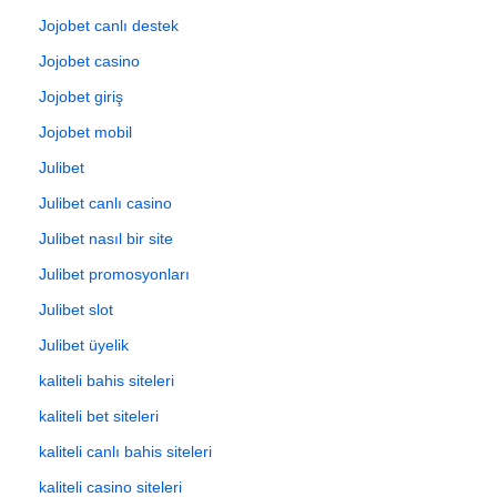
Jojobet canlı destek
Jojobet casino
Jojobet giriş
Jojobet mobil
Julibet
Julibet canlı casino
Julibet nasıl bir site
Julibet promosyonları
Julibet slot
Julibet üyelik
kaliteli bahis siteleri
kaliteli bet siteleri
kaliteli canlı bahis siteleri
kaliteli casino siteleri