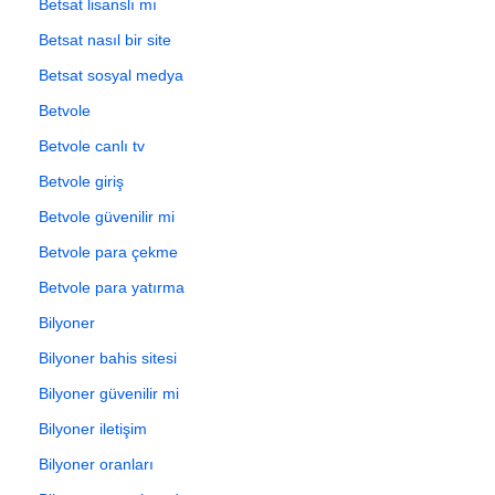
Betsat lisanslı mı
Betsat nasıl bir site
Betsat sosyal medya
Betvole
Betvole canlı tv
Betvole giriş
Betvole güvenilir mi
Betvole para çekme
Betvole para yatırma
Bilyoner
Bilyoner bahis sitesi
Bilyoner güvenilir mi
Bilyoner iletişim
Bilyoner oranları