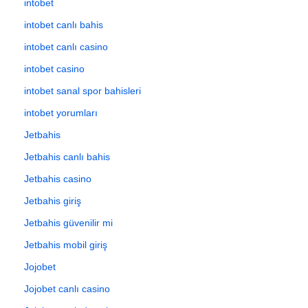
intobet
intobet canlı bahis
intobet canlı casino
intobet casino
intobet sanal spor bahisleri
intobet yorumları
Jetbahis
Jetbahis canlı bahis
Jetbahis casino
Jetbahis giriş
Jetbahis güvenilir mi
Jetbahis mobil giriş
Jojobet
Jojobet canlı casino