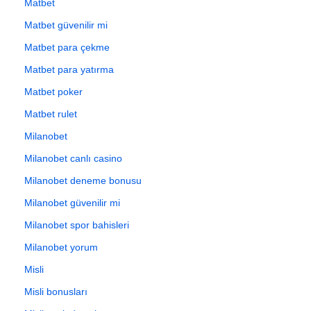
Matbet
Matbet güvenilir mi
Matbet para çekme
Matbet para yatırma
Matbet poker
Matbet rulet
Milanobet
Milanobet canlı casino
Milanobet deneme bonusu
Milanobet güvenilir mi
Milanobet spor bahisleri
Milanobet yorum
Misli
Misli bonusları