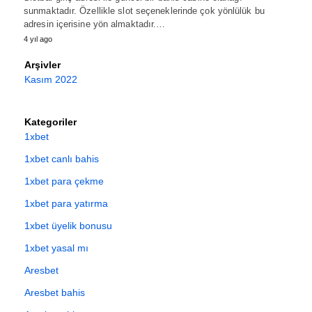
sunmaktadır. Özellikle slot seçeneklerinde çok yönlülük bu
adresin içerisine yön almaktadır.…
4 yıl ago
Arşivler
Kasım 2022
Kategoriler
1xbet
1xbet canlı bahis
1xbet para çekme
1xbet para yatırma
1xbet üyelik bonusu
1xbet yasal mı
Aresbet
Aresbet bahis