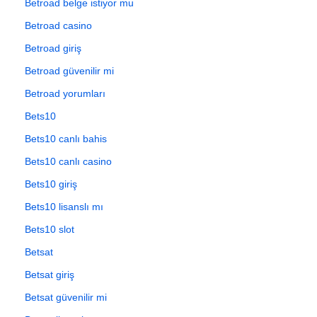
Betroad belge istiyor mu
Betroad casino
Betroad giriş
Betroad güvenilir mi
Betroad yorumları
Bets10
Bets10 canlı bahis
Bets10 canlı casino
Bets10 giriş
Bets10 lisanslı mı
Bets10 slot
Betsat
Betsat giriş
Betsat güvenilir mi