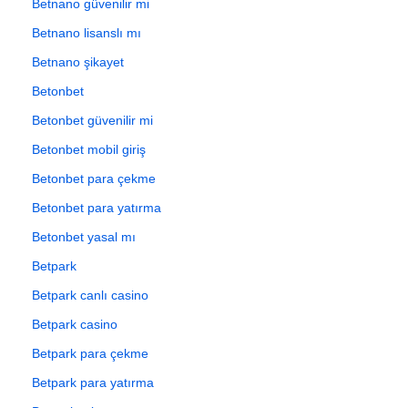
Betnano güvenilir mi
Betnano lisanslı mı
Betnano şikayet
Betonbet
Betonbet güvenilir mi
Betonbet mobil giriş
Betonbet para çekme
Betonbet para yatırma
Betonbet yasal mı
Betpark
Betpark canlı casino
Betpark casino
Betpark para çekme
Betpark para yatırma