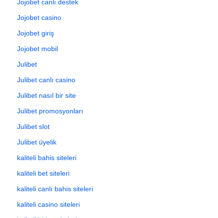
Jojobet canlı destek
Jojobet casino
Jojobet giriş
Jojobet mobil
Julibet
Julibet canlı casino
Julibet nasıl bir site
Julibet promosyonları
Julibet slot
Julibet üyelik
kaliteli bahis siteleri
kaliteli bet siteleri
kaliteli canlı bahis siteleri
kaliteli casino siteleri