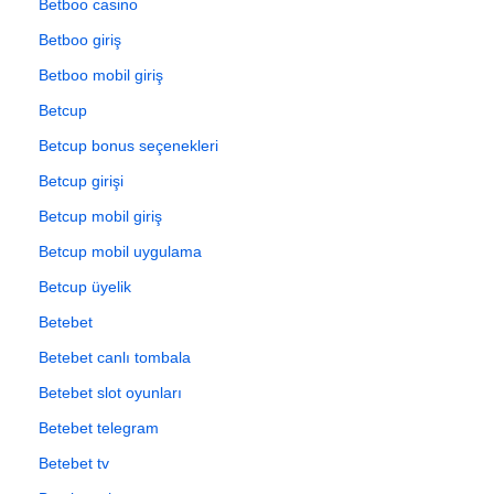
Betboo casino
Betboo giriş
Betboo mobil giriş
Betcup
Betcup bonus seçenekleri
Betcup girişi
Betcup mobil giriş
Betcup mobil uygulama
Betcup üyelik
Betebet
Betebet canlı tombala
Betebet slot oyunları
Betebet telegram
Betebet tv