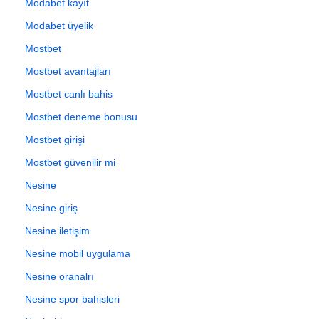
Modabet kayıt
Modabet üyelik
Mostbet
Mostbet avantajları
Mostbet canlı bahis
Mostbet deneme bonusu
Mostbet girişi
Mostbet güvenilir mi
Nesine
Nesine giriş
Nesine iletişim
Nesine mobil uygulama
Nesine oranalrı
Nesine spor bahisleri