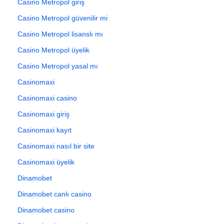
Casino Metropol giriş
Casino Metropol güvenilir mi
Casino Metropol lisanslı mı
Casino Metropol üyelik
Casino Metropol yasal mı
Casinomaxi
Casinomaxi casino
Casinomaxi giriş
Casinomaxi kayıt
Casinomaxi nasıl bir site
Casinomaxi üyelik
Dinamobet
Dinamobet canlı casino
Dinamobet casino