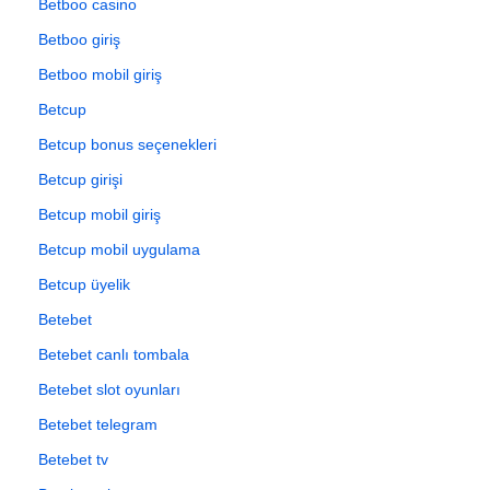
Betboo casino
Betboo giriş
Betboo mobil giriş
Betcup
Betcup bonus seçenekleri
Betcup girişi
Betcup mobil giriş
Betcup mobil uygulama
Betcup üyelik
Betebet
Betebet canlı tombala
Betebet slot oyunları
Betebet telegram
Betebet tv