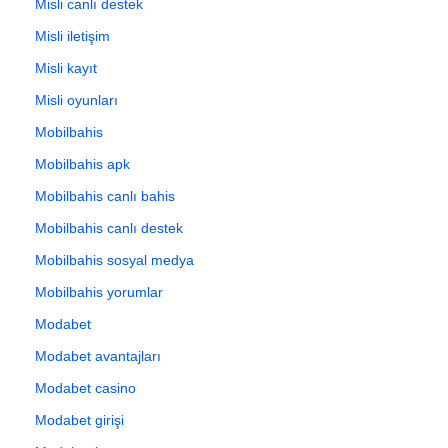
Misli canlı destek
Misli iletişim
Misli kayıt
Misli oyunları
Mobilbahis
Mobilbahis apk
Mobilbahis canlı bahis
Mobilbahis canlı destek
Mobilbahis sosyal medya
Mobilbahis yorumlar
Modabet
Modabet avantajları
Modabet casino
Modabet girişi