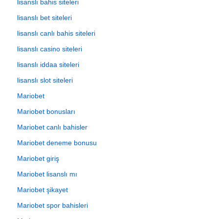
lisanslı bahis siteleri
lisanslı bet siteleri
lisanslı canlı bahis siteleri
lisanslı casino siteleri
lisanslı iddaa siteleri
lisanslı slot siteleri
Mariobet
Mariobet bonusları
Mariobet canlı bahisler
Mariobet deneme bonusu
Mariobet giriş
Mariobet lisanslı mı
Mariobet şikayet
Mariobet spor bahisleri