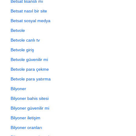
Betsat lisanslı mı
Betsat nasıl bir site
Betsat sosyal medya
Betvole
Betvole canlı tv
Betvole giriş
Betvole güvenilir mi
Betvole para çekme
Betvole para yatırma
Bilyoner
Bilyoner bahis sitesi
Bilyoner güvenilir mi
Bilyoner iletişim
Bilyoner oranları