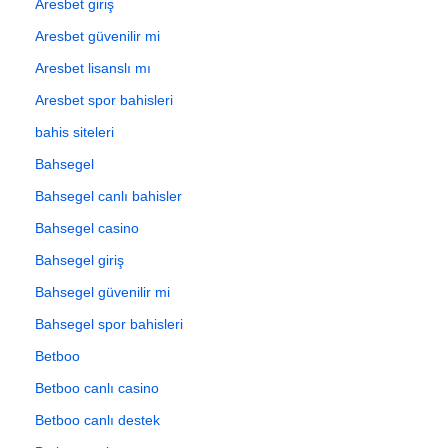
Aresbet giriş
Aresbet güvenilir mi
Aresbet lisanslı mı
Aresbet spor bahisleri
bahis siteleri
Bahsegel
Bahsegel canlı bahisler
Bahsegel casino
Bahsegel giriş
Bahsegel güvenilir mi
Bahsegel spor bahisleri
Betboo
Betboo canlı casino
Betboo canlı destek