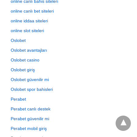
online canlı bahis siteleri
online canlı bet siteleri
online iddaa siteleri
online slot siteleri
Oslobet
Oslobet avantajları
Oslobet casino
Oslobet giriş
Oslobet güvenilir mi
Oslobet spor bahisleri
Perabet
Perabet canlı destek
Perabet güvenilir mi
Perabet mobil giriş