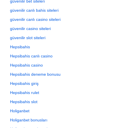
güvenilir bet siteleri
güvenilir canlı bahis siteleri
güvenilir canlı casino siteleri
güvenilir casino siteleri
güvenilir slot siteleri
Hepsibahis
Hepsibahis canlı casino
Hepsibahis casino
Hepsibahis deneme bonusu
Hepsibahis giriş
Hepsibahis rulet
Hepsibahis slot
Holiganbet
Holiganbet bonusları