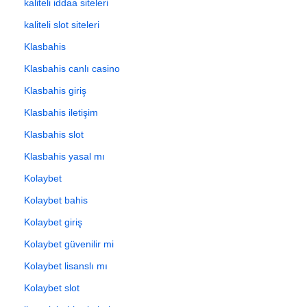
kaliteli iddaa siteleri
kaliteli slot siteleri
Klasbahis
Klasbahis canlı casino
Klasbahis giriş
Klasbahis iletişim
Klasbahis slot
Klasbahis yasal mı
Kolaybet
Kolaybet bahis
Kolaybet giriş
Kolaybet güvenilir mi
Kolaybet lisanslı mı
Kolaybet slot