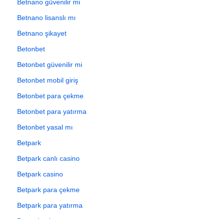
Betnano güvenilir mi
Betnano lisanslı mı
Betnano şikayet
Betonbet
Betonbet güvenilir mi
Betonbet mobil giriş
Betonbet para çekme
Betonbet para yatırma
Betonbet yasal mı
Betpark
Betpark canlı casino
Betpark casino
Betpark para çekme
Betpark para yatırma