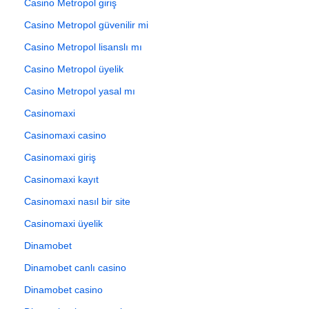
Casino Metropol giriş
Casino Metropol güvenilir mi
Casino Metropol lisanslı mı
Casino Metropol üyelik
Casino Metropol yasal mı
Casinomaxi
Casinomaxi casino
Casinomaxi giriş
Casinomaxi kayıt
Casinomaxi nasıl bir site
Casinomaxi üyelik
Dinamobet
Dinamobet canlı casino
Dinamobet casino