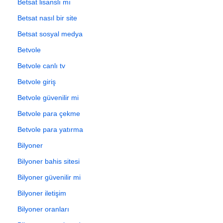
Betsat lisanslı mı
Betsat nasıl bir site
Betsat sosyal medya
Betvole
Betvole canlı tv
Betvole giriş
Betvole güvenilir mi
Betvole para çekme
Betvole para yatırma
Bilyoner
Bilyoner bahis sitesi
Bilyoner güvenilir mi
Bilyoner iletişim
Bilyoner oranları