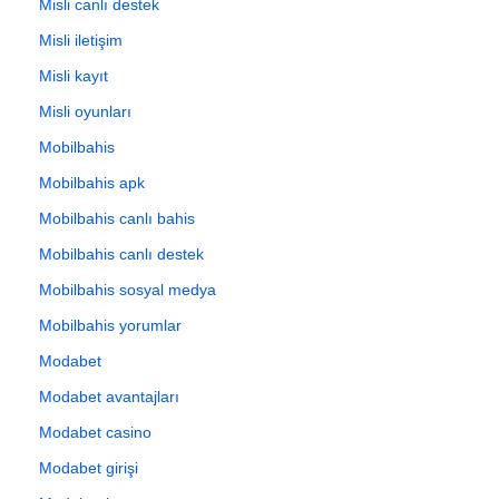
Misli canlı destek
Misli iletişim
Misli kayıt
Misli oyunları
Mobilbahis
Mobilbahis apk
Mobilbahis canlı bahis
Mobilbahis canlı destek
Mobilbahis sosyal medya
Mobilbahis yorumlar
Modabet
Modabet avantajları
Modabet casino
Modabet girişi