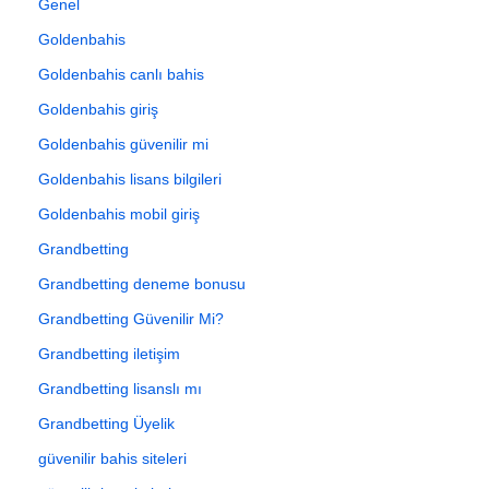
Genel
Goldenbahis
Goldenbahis canlı bahis
Goldenbahis giriş
Goldenbahis güvenilir mi
Goldenbahis lisans bilgileri
Goldenbahis mobil giriş
Grandbetting
Grandbetting deneme bonusu
Grandbetting Güvenilir Mi?
Grandbetting iletişim
Grandbetting lisanslı mı
Grandbetting Üyelik
güvenilir bahis siteleri