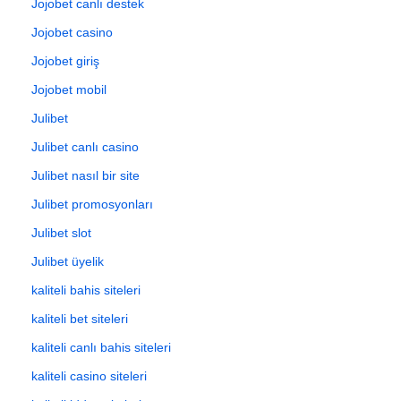
Jojobet canlı destek
Jojobet casino
Jojobet giriş
Jojobet mobil
Julibet
Julibet canlı casino
Julibet nasıl bir site
Julibet promosyonları
Julibet slot
Julibet üyelik
kaliteli bahis siteleri
kaliteli bet siteleri
kaliteli canlı bahis siteleri
kaliteli casino siteleri