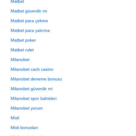
Matbet
Matbet güvenilir mi
Matbet para çekme
Matbet para yatırma
Matbet poker
Matbet rulet
Milanobet
Milanobet canlı casino
Milanobet deneme bonusu
Milanobet güvenilir mi
Milanobet spor bahisleri
Milanobet yorum
Misli
Misli bonusları