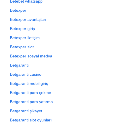
Betebet whatsapp
Betexper
Betexper avantajları
Betexper giriş
Betexper iletişim
Betexper slot
Betexper sosyal medya
Betgaranti
Betgaranti casino
Betgaranti mobil giriş
Betgaranti para çekme
Betgaranti para yatırma
Betgaranti şikayet
Betgaranti slot oyunları