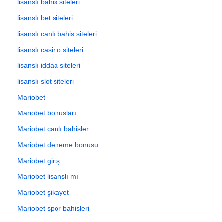
lisanslı bahis siteleri
lisanslı bet siteleri
lisanslı canlı bahis siteleri
lisanslı casino siteleri
lisanslı iddaa siteleri
lisanslı slot siteleri
Mariobet
Mariobet bonusları
Mariobet canlı bahisler
Mariobet deneme bonusu
Mariobet giriş
Mariobet lisanslı mı
Mariobet şikayet
Mariobet spor bahisleri