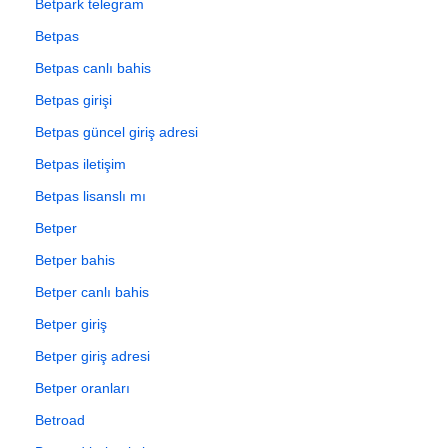
Betpark telegram
Betpas
Betpas canlı bahis
Betpas girişi
Betpas güncel giriş adresi
Betpas iletişim
Betpas lisanslı mı
Betper
Betper bahis
Betper canlı bahis
Betper giriş
Betper giriş adresi
Betper oranları
Betroad