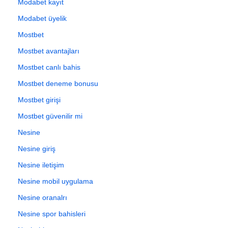
Modabet kayıt
Modabet üyelik
Mostbet
Mostbet avantajları
Mostbet canlı bahis
Mostbet deneme bonusu
Mostbet girişi
Mostbet güvenilir mi
Nesine
Nesine giriş
Nesine iletişim
Nesine mobil uygulama
Nesine oranalrı
Nesine spor bahisleri