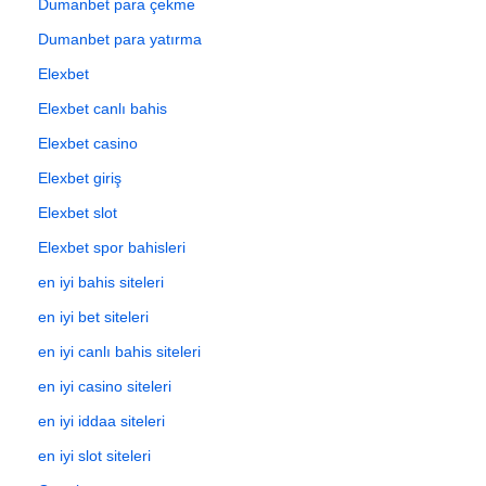
Dumanbet para çekme
Dumanbet para yatırma
Elexbet
Elexbet canlı bahis
Elexbet casino
Elexbet giriş
Elexbet slot
Elexbet spor bahisleri
en iyi bahis siteleri
en iyi bet siteleri
en iyi canlı bahis siteleri
en iyi casino siteleri
en iyi iddaa siteleri
en iyi slot siteleri