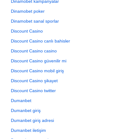
Dinamobet kampanyalar
Dinamobet poker
Dinamobet sanal sporlar
Discount Casino
Discount Casino canlı bahisler
Discount Casino casino
Discount Casino güvenilir mi
Discount Casino mobil giriş
Discount Casino şikayet
Discount Casino twitter
Dumanbet
Dumanbet giriş
Dumanbet giriş adresi
Dumanbet iletişim