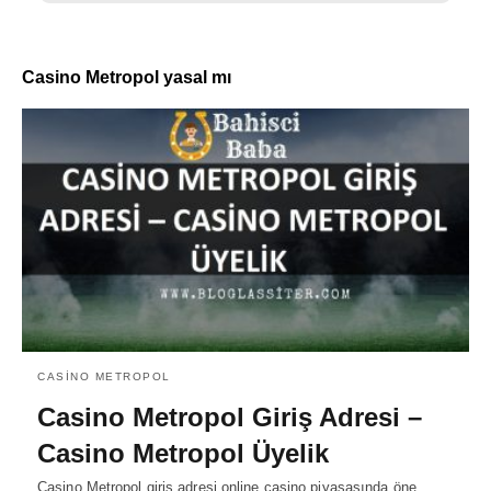
Casino Metropol yasal mı
CASINO METROPOL
Casino Metropol Giriş Adresi –
Casino Metropol Üyelik
Casino Metropol giriş adresi online casino piyasasında öne