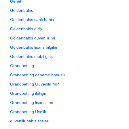
Genel
Goldenbahis
Goldenbahis canlı bahis
Goldenbahis giriş
Goldenbahis güvenilir mi
Goldenbahis lisans bilgileri
Goldenbahis mobil giriş
Grandbetting
Grandbetting deneme bonusu
Grandbetting Güvenilir Mi?
Grandbetting iletişim
Grandbetting lisanslı mı
Grandbetting Üyelik
güvenilir bahis siteleri