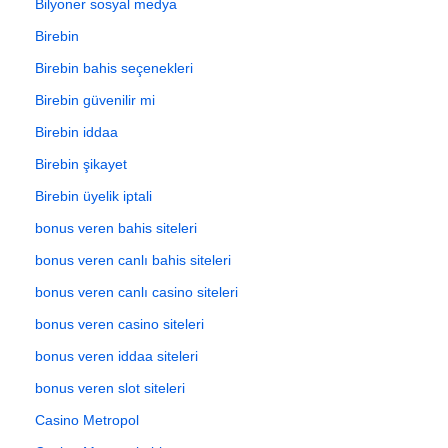
Bilyoner sosyal medya
Birebin
Birebin bahis seçenekleri
Birebin güvenilir mi
Birebin iddaa
Birebin şikayet
Birebin üyelik iptali
bonus veren bahis siteleri
bonus veren canlı bahis siteleri
bonus veren canlı casino siteleri
bonus veren casino siteleri
bonus veren iddaa siteleri
bonus veren slot siteleri
Casino Metropol