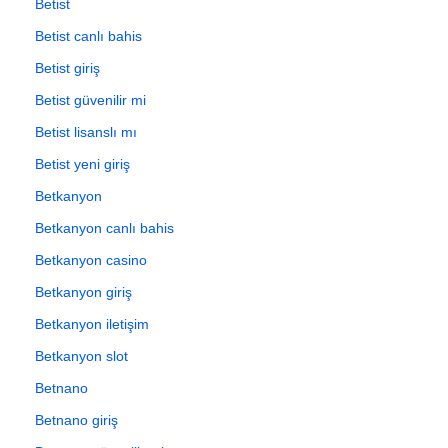
Betist
Betist canlı bahis
Betist giriş
Betist güvenilir mi
Betist lisanslı mı
Betist yeni giriş
Betkanyon
Betkanyon canlı bahis
Betkanyon casino
Betkanyon giriş
Betkanyon iletişim
Betkanyon slot
Betnano
Betnano giriş