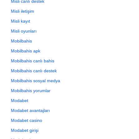
Misli canlı destek
Misli iletişim
Misli kayıt
Misli oyunları
Mobilbahis
Mobilbahis apk
Mobilbahis canlı bahis
Mobilbahis canlı destek
Mobilbahis sosyal medya
Mobilbahis yorumlar
Modabet
Modabet avantajları
Modabet casino
Modabet girişi