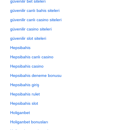
güvenilir bet siteleri
güvenilir canlı bahis siteleri
güvenilir canlı casino siteleri
güvenilir casino siteleri
güvenilir slot siteleri
Hepsibahis
Hepsibahis canlı casino
Hepsibahis casino
Hepsibahis deneme bonusu
Hepsibahis giriş
Hepsibahis rulet
Hepsibahis slot
Holiganbet
Holiganbet bonusları