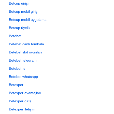
Betcup girişi
Betcup mobil giriş
Betcup mobil uygulama
Betcup üyelik
Betebet
Betebet canlı tombala
Betebet slot oyunları
Betebet telegram
Betebet tv
Betebet whatsapp
Betexper
Betexper avantajları
Betexper giriş
Betexper iletişim