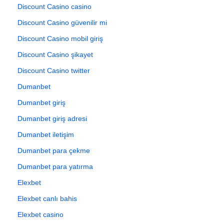
Discount Casino casino
Discount Casino güvenilir mi
Discount Casino mobil giriş
Discount Casino şikayet
Discount Casino twitter
Dumanbet
Dumanbet giriş
Dumanbet giriş adresi
Dumanbet iletişim
Dumanbet para çekme
Dumanbet para yatırma
Elexbet
Elexbet canlı bahis
Elexbet casino