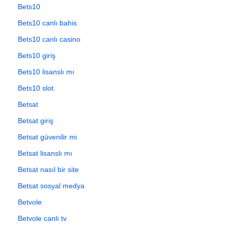
Bets10
Bets10 canlı bahis
Bets10 canlı casino
Bets10 giriş
Bets10 lisanslı mı
Bets10 slot
Betsat
Betsat giriş
Betsat güvenilir mi
Betsat lisanslı mı
Betsat nasıl bir site
Betsat sosyal medya
Betvole
Betvole canlı tv