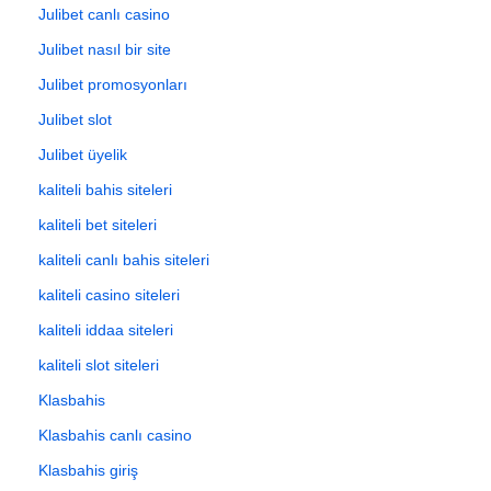
Julibet canlı casino
Julibet nasıl bir site
Julibet promosyonları
Julibet slot
Julibet üyelik
kaliteli bahis siteleri
kaliteli bet siteleri
kaliteli canlı bahis siteleri
kaliteli casino siteleri
kaliteli iddaa siteleri
kaliteli slot siteleri
Klasbahis
Klasbahis canlı casino
Klasbahis giriş