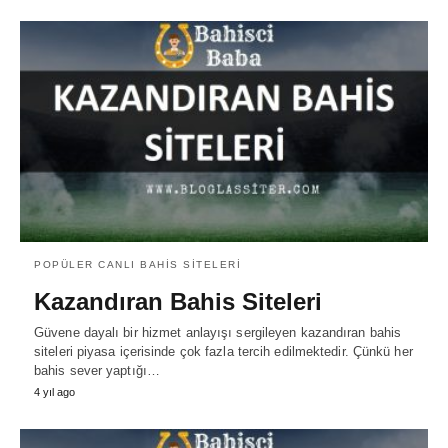
POPÜLER CANLI BAHIS SITELERI
Kazandıran Bahis Siteleri
Güvene dayalı bir hizmet anlayışı sergileyen kazandıran bahis
siteleri piyasa içerisinde çok fazla tercih edilmektedir. Çünkü her
bahis sever yaptığı…
4 yıl ago