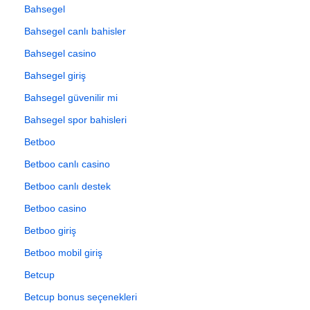
Bahsegel
Bahsegel canlı bahisler
Bahsegel casino
Bahsegel giriş
Bahsegel güvenilir mi
Bahsegel spor bahisleri
Betboo
Betboo canlı casino
Betboo canlı destek
Betboo casino
Betboo giriş
Betboo mobil giriş
Betcup
Betcup bonus seçenekleri