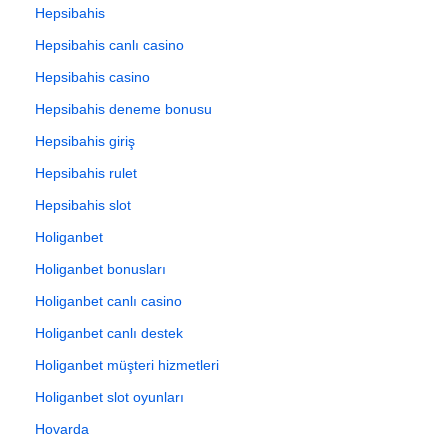
Hepsibahis
Hepsibahis canlı casino
Hepsibahis casino
Hepsibahis deneme bonusu
Hepsibahis giriş
Hepsibahis rulet
Hepsibahis slot
Holiganbet
Holiganbet bonusları
Holiganbet canlı casino
Holiganbet canlı destek
Holiganbet müşteri hizmetleri
Holiganbet slot oyunları
Hovarda