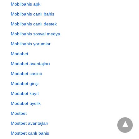
Mobilbahis apk
Mobilbahis canlı bahis
Mobilbahis canlı destek
Mobilbahis sosyal medya
Mobilbahis yorumlar
Modabet
Modabet avantajları
Modabet casino
Modabet girişi
Modabet kayıt
Modabet üyelik
Mostbet
Mostbet avantajları
Mostbet canlı bahis