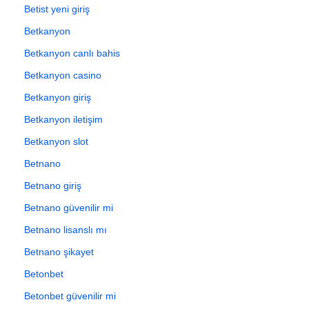
Betist yeni giriş
Betkanyon
Betkanyon canlı bahis
Betkanyon casino
Betkanyon giriş
Betkanyon iletişim
Betkanyon slot
Betnano
Betnano giriş
Betnano güvenilir mi
Betnano lisanslı mı
Betnano şikayet
Betonbet
Betonbet güvenilir mi