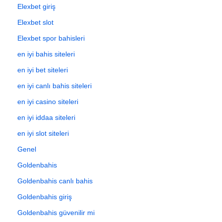
Elexbet giriş
Elexbet slot
Elexbet spor bahisleri
en iyi bahis siteleri
en iyi bet siteleri
en iyi canlı bahis siteleri
en iyi casino siteleri
en iyi iddaa siteleri
en iyi slot siteleri
Genel
Goldenbahis
Goldenbahis canlı bahis
Goldenbahis giriş
Goldenbahis güvenilir mi