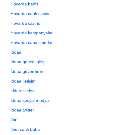
Hovarda bahis
Hovarda canlı casino
Hovarda casino
Hovarda kampanyalar
Hovarda sanal sporlar
İddaa
İddaa güncel giriş
İddaa güvenilir mi
İddaa iletişim
iddaa siteleri
İddaa sosyal medya
İddaa twitter
İlbet
İlbet canlı bahis