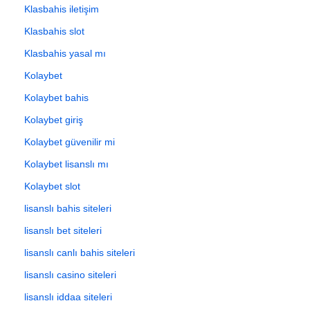
Klasbahis iletişim
Klasbahis slot
Klasbahis yasal mı
Kolaybet
Kolaybet bahis
Kolaybet giriş
Kolaybet güvenilir mi
Kolaybet lisanslı mı
Kolaybet slot
lisanslı bahis siteleri
lisanslı bet siteleri
lisanslı canlı bahis siteleri
lisanslı casino siteleri
lisanslı iddaa siteleri