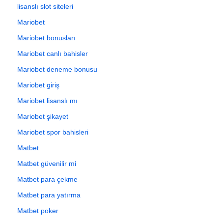
lisanslı slot siteleri
Mariobet
Mariobet bonusları
Mariobet canlı bahisler
Mariobet deneme bonusu
Mariobet giriş
Mariobet lisanslı mı
Mariobet şikayet
Mariobet spor bahisleri
Matbet
Matbet güvenilir mi
Matbet para çekme
Matbet para yatırma
Matbet poker