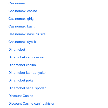
Casinomaxi
Casinomaxi casino
Casinomaxi giriş
Casinomaxi kayıt
Casinomaxi nasıl bir site
Casinomaxi üyelik
Dinamobet
Dinamobet canlı casino
Dinamobet casino
Dinamobet kampanyalar
Dinamobet poker
Dinamobet sanal sporlar
Discount Casino
Discount Casino canlı bahisler