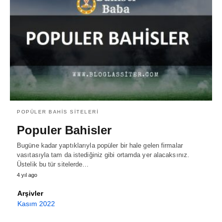
POPÜLER BAHIS SITELERI
Populer Bahisler
Bugüne kadar yaptıklarıyla popüler bir hale gelen firmalar
vasıtasıyla tam da istediğiniz gibi ortamda yer alacaksınız.
Üstelik bu tür sitelerde…
4 yıl ago
Arşivler
Kasım 2022