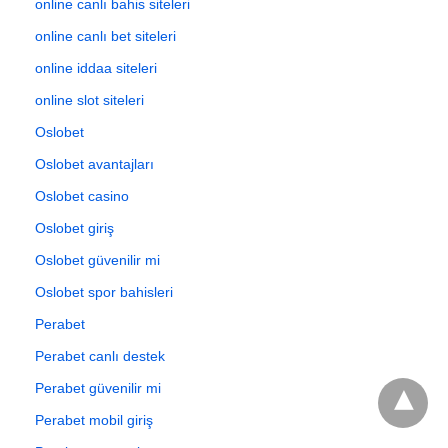
online canlı bahis siteleri
online canlı bet siteleri
online iddaa siteleri
online slot siteleri
Oslobet
Oslobet avantajları
Oslobet casino
Oslobet giriş
Oslobet güvenilir mi
Oslobet spor bahisleri
Perabet
Perabet canlı destek
Perabet güvenilir mi
Perabet mobil giriş