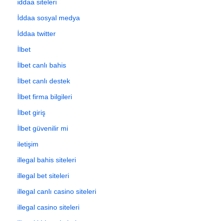
iddaa siteleri
İddaa sosyal medya
İddaa twitter
İlbet
İlbet canlı bahis
İlbet canlı destek
İlbet firma bilgileri
İlbet giriş
İlbet güvenilir mi
iletişim
illegal bahis siteleri
illegal bet siteleri
illegal canlı casino siteleri
illegal casino siteleri