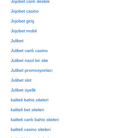
Jojobet canlı destek
Jojobet casino
Jojobet giriş
Jojobet mobil
Julibet
Julibet canlı casino
Julibet nasıl bir site
Julibet promosyonları
Julibet slot
Julibet üyelik
kaliteli bahis siteleri
kaliteli bet siteleri
kaliteli canlı bahis siteleri
kaliteli casino siteleri