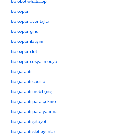
Betebet whatsapp
Betexper
Betexper avantajları
Betexper giriş
Betexper iletişim
Betexper slot
Betexper sosyal medya
Betgaranti
Betgaranti casino
Betgaranti mobil giriş
Betgaranti para çekme
Betgaranti para yatırma
Betgaranti şikayet
Betgaranti slot oyunları