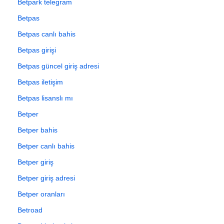
Betpark telegram
Betpas
Betpas canlı bahis
Betpas girişi
Betpas güncel giriş adresi
Betpas iletişim
Betpas lisanslı mı
Betper
Betper bahis
Betper canlı bahis
Betper giriş
Betper giriş adresi
Betper oranları
Betroad