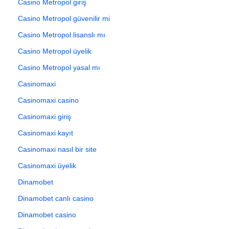
Casino Metropol giriş
Casino Metropol güvenilir mi
Casino Metropol lisanslı mı
Casino Metropol üyelik
Casino Metropol yasal mı
Casinomaxi
Casinomaxi casino
Casinomaxi giriş
Casinomaxi kayıt
Casinomaxi nasıl bir site
Casinomaxi üyelik
Dinamobet
Dinamobet canlı casino
Dinamobet casino