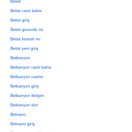
Betist
Betist canlı bahis
Betist giriş
Betist güvenilir mi
Betist lisanslı mı
Betist yeni giriş
Betkanyon
Betkanyon canlı bahis
Betkanyon casino
Betkanyon giriş
Betkanyon iletişim
Betkanyon slot
Betnano
Betnano giriş