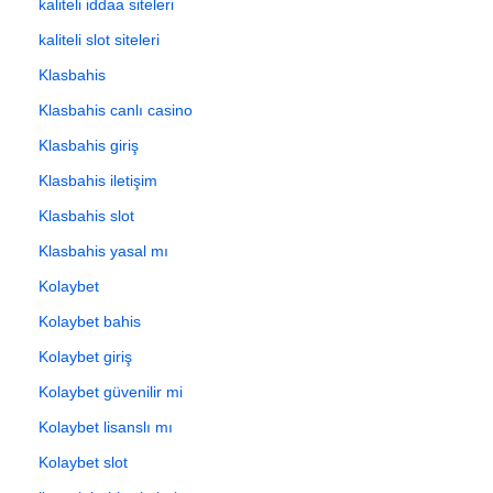
kaliteli iddaa siteleri
kaliteli slot siteleri
Klasbahis
Klasbahis canlı casino
Klasbahis giriş
Klasbahis iletişim
Klasbahis slot
Klasbahis yasal mı
Kolaybet
Kolaybet bahis
Kolaybet giriş
Kolaybet güvenilir mi
Kolaybet lisanslı mı
Kolaybet slot