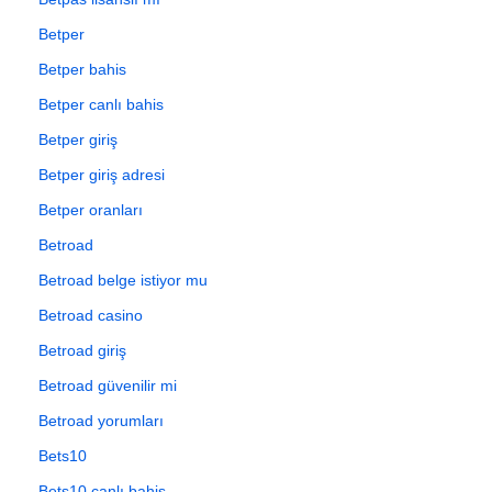
Betper
Betper bahis
Betper canlı bahis
Betper giriş
Betper giriş adresi
Betper oranları
Betroad
Betroad belge istiyor mu
Betroad casino
Betroad giriş
Betroad güvenilir mi
Betroad yorumları
Bets10
Bets10 canlı bahis