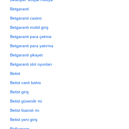
Betgaranti
Betgaranti casino
Betgaranti mobil giriş
Betgaranti para çekme
Betgaranti para yatırma
Betgaranti şikayet
Betgaranti slot oyunları
Betist
Betist canlı bahis
Betist giriş
Betist güvenilir mi
Betist lisanslı mı
Betist yeni giriş
Betkanyon