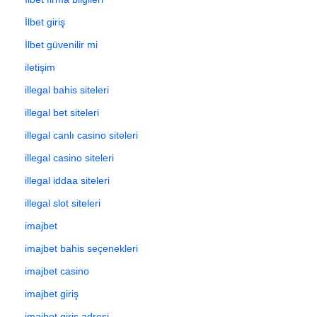
İlbet giriş
İlbet güvenilir mi
iletişim
illegal bahis siteleri
illegal bet siteleri
illegal canlı casino siteleri
illegal casino siteleri
illegal iddaa siteleri
illegal slot siteleri
imajbet
imajbet bahis seçenekleri
imajbet casino
imajbet giriş
imajbet giriş adresi