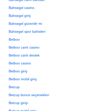
Bahsegel casino
Bahsegel giriş
Bahsegel güvenilir mi
Bahsegel spor bahisleri
Betboo
Betboo canlı casino
Betboo canlı destek
Betboo casino
Betboo giriş
Betboo mobil giriş
Betcup
Betcup bonus seçenekleri
Betcup girişi
Betcup mobil giriş