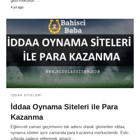
getirmektedir.…
4 yıl ago
IDDAA SITELERI
İddaa Oynama Siteleri ile Para
Kazanma
Eğlenceli zaman geçirmenin tek adresi olarak gösterilen iddaa
oynama siteleri aynı zamanda para kazanma merkezleridir. Eski
yıllarda sadece eğlenmek amaçlı…