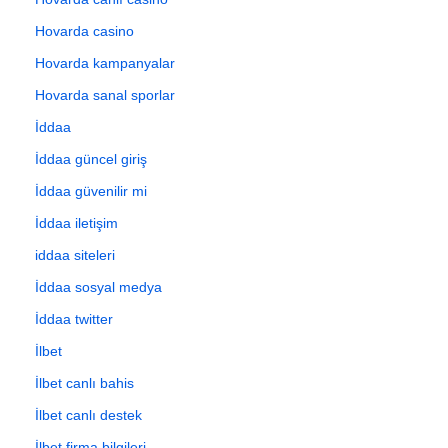
Hovarda casino
Hovarda kampanyalar
Hovarda sanal sporlar
İddaa
İddaa güncel giriş
İddaa güvenilir mi
İddaa iletişim
iddaa siteleri
İddaa sosyal medya
İddaa twitter
İlbet
İlbet canlı bahis
İlbet canlı destek
İlbet firma bilgileri