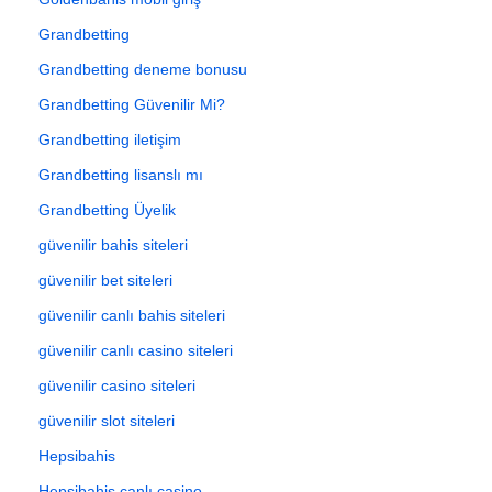
Grandbetting
Grandbetting deneme bonusu
Grandbetting Güvenilir Mi?
Grandbetting iletişim
Grandbetting lisanslı mı
Grandbetting Üyelik
güvenilir bahis siteleri
güvenilir bet siteleri
güvenilir canlı bahis siteleri
güvenilir canlı casino siteleri
güvenilir casino siteleri
güvenilir slot siteleri
Hepsibahis
Hepsibahis canlı casino