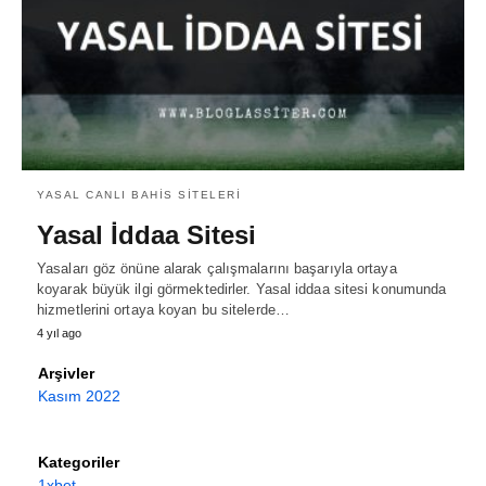
YASAL CANLI BAHIS SITELERI
Yasal İddaa Sitesi
Yasaları göz önüne alarak çalışmalarını başarıyla ortaya
koyarak büyük ilgi görmektedirler. Yasal iddaa sitesi konumunda
hizmetlerini ortaya koyan bu sitelerde…
4 yıl ago
Arşivler
Kasım 2022
Kategoriler
1xbet