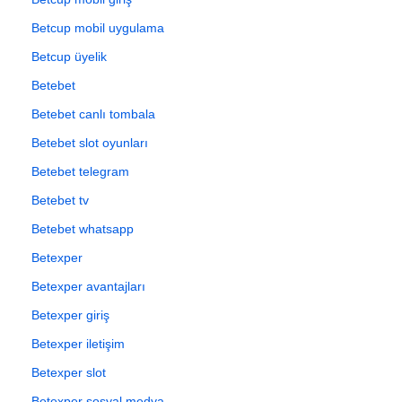
Betcup mobil uygulama
Betcup üyelik
Betebet
Betebet canlı tombala
Betebet slot oyunları
Betebet telegram
Betebet tv
Betebet whatsapp
Betexper
Betexper avantajları
Betexper giriş
Betexper iletişim
Betexper slot
Betexper sosyal medya