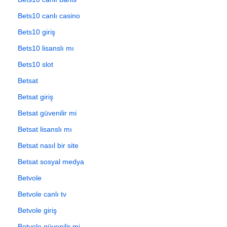
Bets10 canlı casino
Bets10 giriş
Bets10 lisanslı mı
Bets10 slot
Betsat
Betsat giriş
Betsat güvenilir mi
Betsat lisanslı mı
Betsat nasıl bir site
Betsat sosyal medya
Betvole
Betvole canlı tv
Betvole giriş
Betvole güvenilir mi