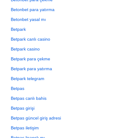
Betonbet para yatırma
Betonbet yasal mı
Betpark
Betpark canlı casino
Betpark casino
Betpark para çekme
Betpark para yatırma
Betpark telegram
Betpas
Betpas canlı bahis
Betpas girişi
Betpas güncel giriş adresi
Betpas iletişim
Betpas lisanslı mı