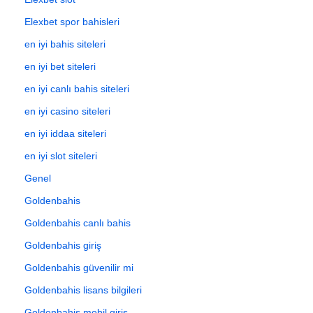
Elexbet spor bahisleri
en iyi bahis siteleri
en iyi bet siteleri
en iyi canlı bahis siteleri
en iyi casino siteleri
en iyi iddaa siteleri
en iyi slot siteleri
Genel
Goldenbahis
Goldenbahis canlı bahis
Goldenbahis giriş
Goldenbahis güvenilir mi
Goldenbahis lisans bilgileri
Goldenbahis mobil giriş