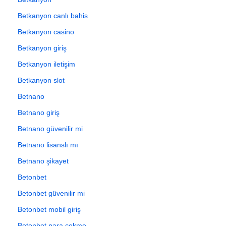
Betkanyon canlı bahis
Betkanyon casino
Betkanyon giriş
Betkanyon iletişim
Betkanyon slot
Betnano
Betnano giriş
Betnano güvenilir mi
Betnano lisanslı mı
Betnano şikayet
Betonbet
Betonbet güvenilir mi
Betonbet mobil giriş
Betonbet para çekme