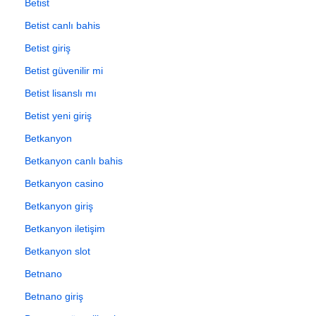
Betist
Betist canlı bahis
Betist giriş
Betist güvenilir mi
Betist lisanslı mı
Betist yeni giriş
Betkanyon
Betkanyon canlı bahis
Betkanyon casino
Betkanyon giriş
Betkanyon iletişim
Betkanyon slot
Betnano
Betnano giriş