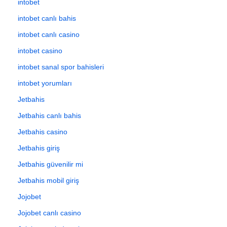
intobet
intobet canlı bahis
intobet canlı casino
intobet casino
intobet sanal spor bahisleri
intobet yorumları
Jetbahis
Jetbahis canlı bahis
Jetbahis casino
Jetbahis giriş
Jetbahis güvenilir mi
Jetbahis mobil giriş
Jojobet
Jojobet canlı casino