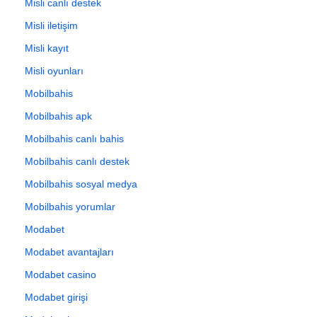
Misli canlı destek
Misli iletişim
Misli kayıt
Misli oyunları
Mobilbahis
Mobilbahis apk
Mobilbahis canlı bahis
Mobilbahis canlı destek
Mobilbahis sosyal medya
Mobilbahis yorumlar
Modabet
Modabet avantajları
Modabet casino
Modabet girişi