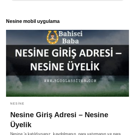
Nesine mobil uygulama
NESINE
Nesine Giriş Adresi – Nesine
Üyelik
Nesine 'a katıldıysanız, kaydolmanın, para yatırmanın ve para