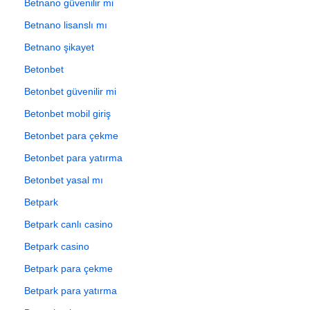
Betnano güvenilir mi
Betnano lisanslı mı
Betnano şikayet
Betonbet
Betonbet güvenilir mi
Betonbet mobil giriş
Betonbet para çekme
Betonbet para yatırma
Betonbet yasal mı
Betpark
Betpark canlı casino
Betpark casino
Betpark para çekme
Betpark para yatırma