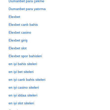
Dumanbet para çekme
Dumanbet para yatırma
Elexbet
Elexbet canlı bahis
Elexbet casino
Elexbet giriş
Elexbet slot
Elexbet spor bahisleri
en iyi bahis siteleri
en iyi bet siteleri
en iyi canlı bahis siteleri
en iyi casino siteleri
en iyi iddaa siteleri
en iyi slot siteleri