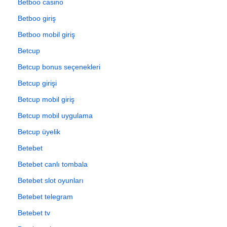
Betboo casino
Betboo giriş
Betboo mobil giriş
Betcup
Betcup bonus seçenekleri
Betcup girişi
Betcup mobil giriş
Betcup mobil uygulama
Betcup üyelik
Betebet
Betebet canlı tombala
Betebet slot oyunları
Betebet telegram
Betebet tv