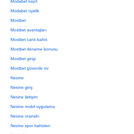
Modabet kayıt
Modabet üyelik
Mostbet
Mostbet avantajları
Mostbet canlı bahis
Mostbet deneme bonusu
Mostbet girişi
Mostbet güvenilir mi
Nesine
Nesine giriş
Nesine iletişim
Nesine mobil uygulama
Nesine oranalrı
Nesine spor bahisleri