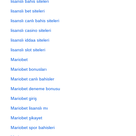
lisanslı bahis siteleri
lisanslı bet siteleri
lisanslı canlı bahis siteleri
lisanslı casino siteleri
lisanslı iddaa siteleri
lisanslı slot siteleri
Mariobet
Mariobet bonusları
Mariobet canlı bahisler
Mariobet deneme bonusu
Mariobet giriş
Mariobet lisanslı mı
Mariobet şikayet
Mariobet spor bahisleri