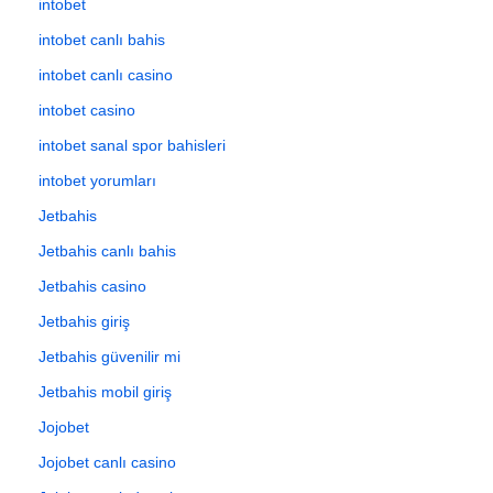
intobet
intobet canlı bahis
intobet canlı casino
intobet casino
intobet sanal spor bahisleri
intobet yorumları
Jetbahis
Jetbahis canlı bahis
Jetbahis casino
Jetbahis giriş
Jetbahis güvenilir mi
Jetbahis mobil giriş
Jojobet
Jojobet canlı casino