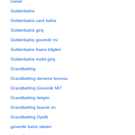
Genel
Goldenbahis
Goldenbahis canlı bahis
Goldenbahis giriş
Goldenbahis güvenilir mi
Goldenbahis lisans bilgileri
Goldenbahis mobil giriş
Grandbetting
Grandbetting deneme bonusu
Grandbetting Güvenilir Mi?
Grandbetting iletişim
Grandbetting lisanslı mı
Grandbetting Üyelik
güvenilir bahis siteleri