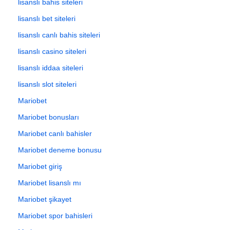
lisanslı bahis siteleri
lisanslı bet siteleri
lisanslı canlı bahis siteleri
lisanslı casino siteleri
lisanslı iddaa siteleri
lisanslı slot siteleri
Mariobet
Mariobet bonusları
Mariobet canlı bahisler
Mariobet deneme bonusu
Mariobet giriş
Mariobet lisanslı mı
Mariobet şikayet
Mariobet spor bahisleri