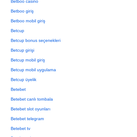
Betboo casino
Betboo giriş
Betboo mobil giriş
Betcup
Betcup bonus seçenekleri
Betcup girişi
Betcup mobil giriş
Betcup mobil uygulama
Betcup üyelik
Betebet
Betebet canlı tombala
Betebet slot oyunları
Betebet telegram
Betebet tv