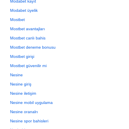
Modabet kayıt
Modabet üyelik
Mostbet
Mostbet avantajları
Mostbet canlı bahis
Mostbet deneme bonusu
Mostbet girişi
Mostbet güvenilir mi
Nesine
Nesine giriş
Nesine iletişim
Nesine mobil uygulama
Nesine oranalrı
Nesine spor bahisleri