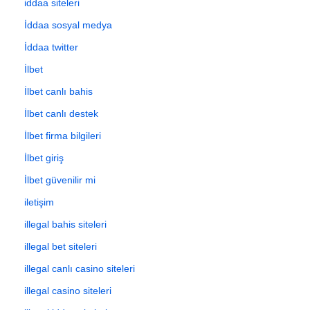
iddaa siteleri
İddaa sosyal medya
İddaa twitter
İlbet
İlbet canlı bahis
İlbet canlı destek
İlbet firma bilgileri
İlbet giriş
İlbet güvenilir mi
iletişim
illegal bahis siteleri
illegal bet siteleri
illegal canlı casino siteleri
illegal casino siteleri