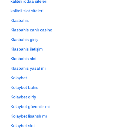
kaliteli iddaa siteleri
kaliteli slot siteleri
Klasbahis
Klasbahis canlı casino
Klasbahis giriş
Klasbahis iletişim
Klasbahis slot
Klasbahis yasal mı
Kolaybet
Kolaybet bahis
Kolaybet giriş
Kolaybet güvenilir mi
Kolaybet lisanslı mı
Kolaybet slot