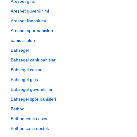
Aresbet giriş
Aresbet güvenilir mi
Aresbet lisanslı mı
Aresbet spor bahisleri
bahis siteleri
Bahsegel
Bahsegel canlı bahisler
Bahsegel casino
Bahsegel giriş
Bahsegel güvenilir mi
Bahsegel spor bahisleri
Betboo
Betboo canlı casino
Betboo canlı destek