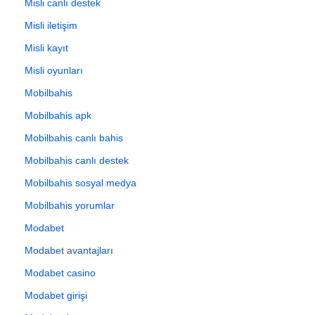
Misli canlı destek
Misli iletişim
Misli kayıt
Misli oyunları
Mobilbahis
Mobilbahis apk
Mobilbahis canlı bahis
Mobilbahis canlı destek
Mobilbahis sosyal medya
Mobilbahis yorumlar
Modabet
Modabet avantajları
Modabet casino
Modabet girişi