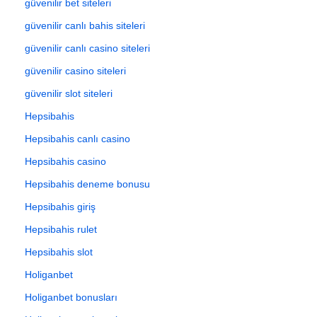
güvenilir bet siteleri
güvenilir canlı bahis siteleri
güvenilir canlı casino siteleri
güvenilir casino siteleri
güvenilir slot siteleri
Hepsibahis
Hepsibahis canlı casino
Hepsibahis casino
Hepsibahis deneme bonusu
Hepsibahis giriş
Hepsibahis rulet
Hepsibahis slot
Holiganbet
Holiganbet bonusları