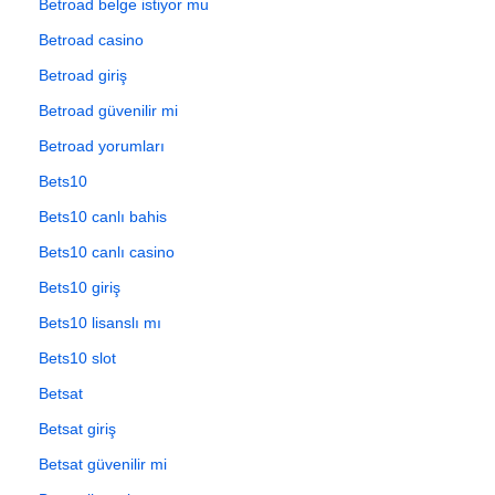
Betroad belge istiyor mu
Betroad casino
Betroad giriş
Betroad güvenilir mi
Betroad yorumları
Bets10
Bets10 canlı bahis
Bets10 canlı casino
Bets10 giriş
Bets10 lisanslı mı
Bets10 slot
Betsat
Betsat giriş
Betsat güvenilir mi