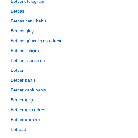
Betpark telegram
Betpas
Betpas canlı bahis
Betpas girişi
Betpas güncel giriş adresi
Betpas iletişim
Betpas lisanslı mı
Betper
Betper bahis
Betper canlı bahis
Betper giriş
Betper giriş adresi
Betper oranları
Betroad