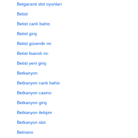
Betgaranti slot oyunları
Betist
Betist canlı bahis
Betist giriş
Betist güvenilir mi
Betist lisanslı mı
Betist yeni giriş
Betkanyon
Betkanyon canlı bahis
Betkanyon casino
Betkanyon giriş
Betkanyon iletişim
Betkanyon slot
Betnano