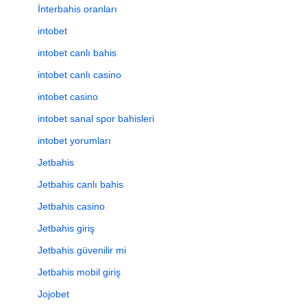
İnterbahis oranları
intobet
intobet canlı bahis
intobet canlı casino
intobet casino
intobet sanal spor bahisleri
intobet yorumları
Jetbahis
Jetbahis canlı bahis
Jetbahis casino
Jetbahis giriş
Jetbahis güvenilir mi
Jetbahis mobil giriş
Jojobet