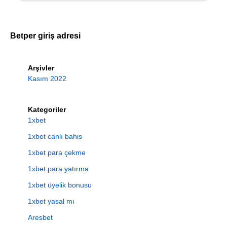
Betper giriş adresi
Arşivler
Kasım 2022
Kategoriler
1xbet
1xbet canlı bahis
1xbet para çekme
1xbet para yatırma
1xbet üyelik bonusu
1xbet yasal mı
Aresbet