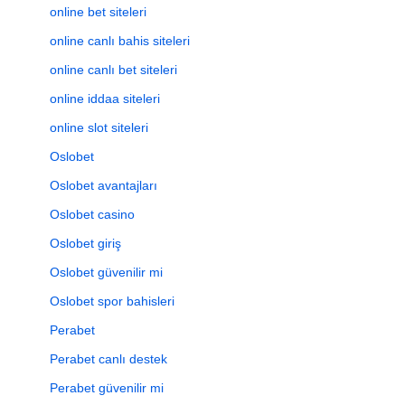
online bet siteleri
online canlı bahis siteleri
online canlı bet siteleri
online iddaa siteleri
online slot siteleri
Oslobet
Oslobet avantajları
Oslobet casino
Oslobet giriş
Oslobet güvenilir mi
Oslobet spor bahisleri
Perabet
Perabet canlı destek
Perabet güvenilir mi