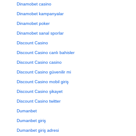
Dinamobet casino
Dinamobet kampanyalar
Dinamobet poker
Dinamobet sanal sporlar
Discount Casino
Discount Casino canlı bahisler
Discount Casino casino
Discount Casino güvenilir mi
Discount Casino mobil giriş
Discount Casino şikayet
Discount Casino twitter
Dumanbet
Dumanbet giriş
Dumanbet giriş adresi