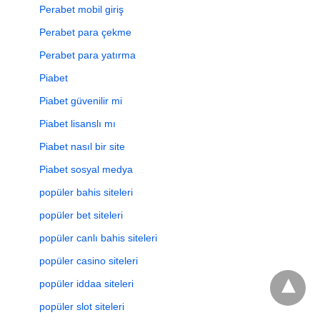
Perabet mobil giriş
Perabet para çekme
Perabet para yatırma
Piabet
Piabet güvenilir mi
Piabet lisanslı mı
Piabet nasıl bir site
Piabet sosyal medya
popüler bahis siteleri
popüler bet siteleri
popüler canlı bahis siteleri
popüler casino siteleri
popüler iddaa siteleri
popüler slot siteleri