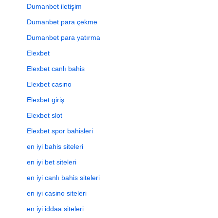
Dumanbet iletişim
Dumanbet para çekme
Dumanbet para yatırma
Elexbet
Elexbet canlı bahis
Elexbet casino
Elexbet giriş
Elexbet slot
Elexbet spor bahisleri
en iyi bahis siteleri
en iyi bet siteleri
en iyi canlı bahis siteleri
en iyi casino siteleri
en iyi iddaa siteleri