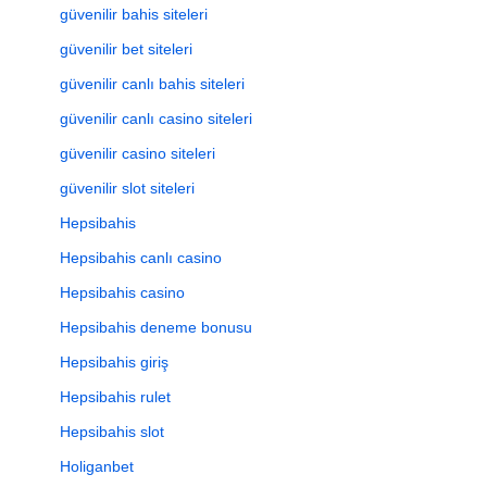
güvenilir bahis siteleri
güvenilir bet siteleri
güvenilir canlı bahis siteleri
güvenilir canlı casino siteleri
güvenilir casino siteleri
güvenilir slot siteleri
Hepsibahis
Hepsibahis canlı casino
Hepsibahis casino
Hepsibahis deneme bonusu
Hepsibahis giriş
Hepsibahis rulet
Hepsibahis slot
Holiganbet