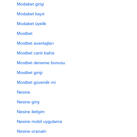
Modabet girişi
Modabet kayıt
Modabet üyelik
Mostbet
Mostbet avantajları
Mostbet canlı bahis
Mostbet deneme bonusu
Mostbet girişi
Mostbet güvenilir mi
Nesine
Nesine giriş
Nesine iletişim
Nesine mobil uygulama
Nesine oranalrı