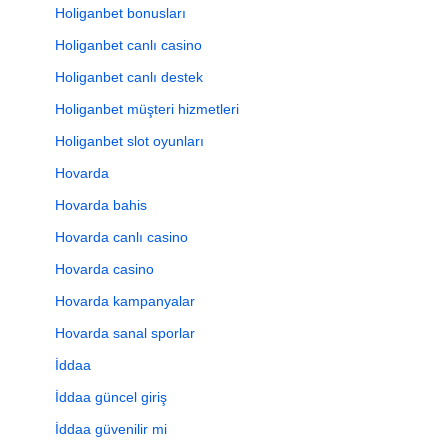
Holiganbet bonusları
Holiganbet canlı casino
Holiganbet canlı destek
Holiganbet müşteri hizmetleri
Holiganbet slot oyunları
Hovarda
Hovarda bahis
Hovarda canlı casino
Hovarda casino
Hovarda kampanyalar
Hovarda sanal sporlar
İddaa
İddaa güncel giriş
İddaa güvenilir mi