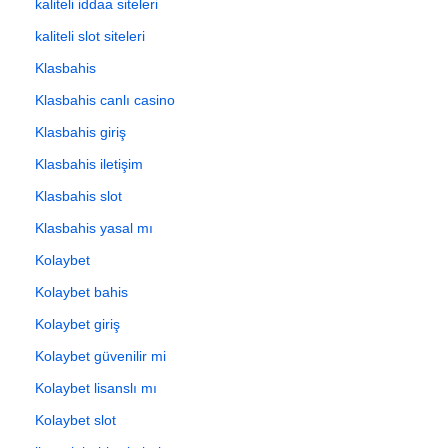
kaliteli iddaa siteleri
kaliteli slot siteleri
Klasbahis
Klasbahis canlı casino
Klasbahis giriş
Klasbahis iletişim
Klasbahis slot
Klasbahis yasal mı
Kolaybet
Kolaybet bahis
Kolaybet giriş
Kolaybet güvenilir mi
Kolaybet lisanslı mı
Kolaybet slot