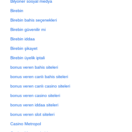
Bilyoner sosyal medya
Birebin
Birebin bahis seçenekleri
Birebin güvenilir mi
Birebin iddaa
Birebin şikayet
Birebin üyelik iptali
bonus veren bahis siteleri
bonus veren canlı bahis siteleri
bonus veren canlı casino siteleri
bonus veren casino siteleri
bonus veren iddaa siteleri
bonus veren slot siteleri
Casino Metropol