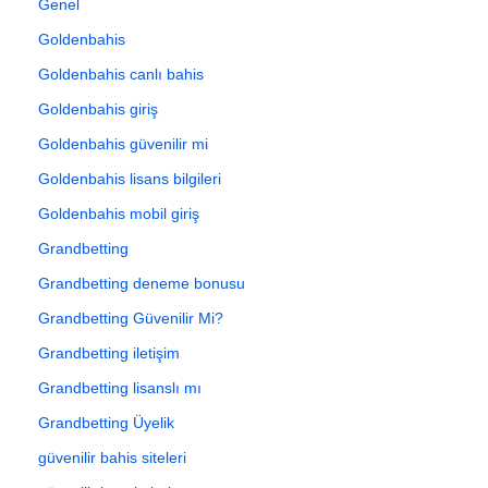
Genel
Goldenbahis
Goldenbahis canlı bahis
Goldenbahis giriş
Goldenbahis güvenilir mi
Goldenbahis lisans bilgileri
Goldenbahis mobil giriş
Grandbetting
Grandbetting deneme bonusu
Grandbetting Güvenilir Mi?
Grandbetting iletişim
Grandbetting lisanslı mı
Grandbetting Üyelik
güvenilir bahis siteleri