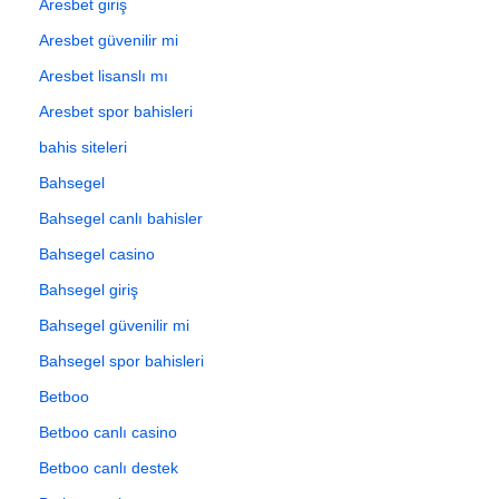
Aresbet giriş
Aresbet güvenilir mi
Aresbet lisanslı mı
Aresbet spor bahisleri
bahis siteleri
Bahsegel
Bahsegel canlı bahisler
Bahsegel casino
Bahsegel giriş
Bahsegel güvenilir mi
Bahsegel spor bahisleri
Betboo
Betboo canlı casino
Betboo canlı destek