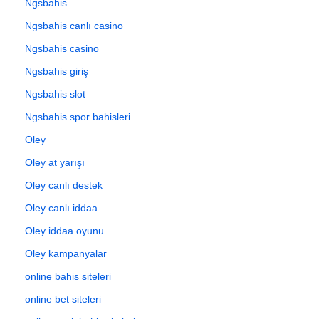
Ngsbahis
Ngsbahis canlı casino
Ngsbahis casino
Ngsbahis giriş
Ngsbahis slot
Ngsbahis spor bahisleri
Oley
Oley at yarışı
Oley canlı destek
Oley canlı iddaa
Oley iddaa oyunu
Oley kampanyalar
online bahis siteleri
online bet siteleri