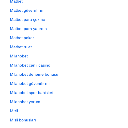
Matbet
Matbet güvenilir mi
Matbet para çekme
Matbet para yatırma
Matbet poker
Matbet rulet
Milanobet
Milanobet canlı casino
Milanobet deneme bonusu
Milanobet güvenilir mi
Milanobet spor bahisleri
Milanobet yorum
Misli
Misli bonusları