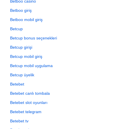
Betboo casino
Betboo giriş
Betboo mobil giriş
Betcup
Betcup bonus seçenekleri
Betcup girişi
Betcup mobil giriş
Betcup mobil uygulama
Betcup üyelik
Betebet
Betebet canlı tombala
Betebet slot oyunları
Betebet telegram
Betebet tv