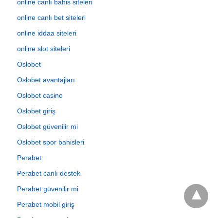
online canlı bahis siteleri
online canlı bet siteleri
online iddaa siteleri
online slot siteleri
Oslobet
Oslobet avantajları
Oslobet casino
Oslobet giriş
Oslobet güvenilir mi
Oslobet spor bahisleri
Perabet
Perabet canlı destek
Perabet güvenilir mi
Perabet mobil giriş