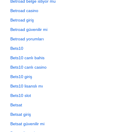
Betroad belge istiyor mu
Betroad casino
Betroad giriş
Betroad güvenilir mi
Betroad yorumları
Bets10
Bets10 canlı bahis
Bets10 canlı casino
Bets10 giriş
Bets10 lisanslı mı
Bets10 slot
Betsat
Betsat giriş
Betsat güvenilir mi