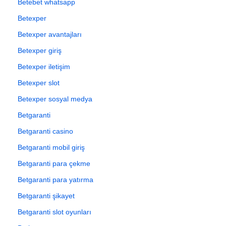
Betebet whatsapp
Betexper
Betexper avantajları
Betexper giriş
Betexper iletişim
Betexper slot
Betexper sosyal medya
Betgaranti
Betgaranti casino
Betgaranti mobil giriş
Betgaranti para çekme
Betgaranti para yatırma
Betgaranti şikayet
Betgaranti slot oyunları