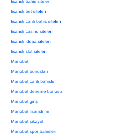
lisanslı bahis siteleri
lisanslı bet siteleri
lisanslı canlı bahis siteleri
lisanslı casino siteleri
lisanslı iddaa siteleri
lisanslı slot siteleri
Mariobet
Mariobet bonusları
Mariobet canlı bahisler
Mariobet deneme bonusu
Mariobet giriş
Mariobet lisanslı mı
Mariobet şikayet
Mariobet spor bahisleri