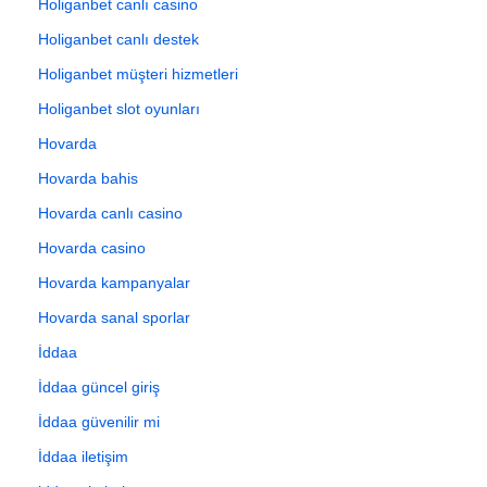
Holiganbet canlı casino
Holiganbet canlı destek
Holiganbet müşteri hizmetleri
Holiganbet slot oyunları
Hovarda
Hovarda bahis
Hovarda canlı casino
Hovarda casino
Hovarda kampanyalar
Hovarda sanal sporlar
İddaa
İddaa güncel giriş
İddaa güvenilir mi
İddaa iletişim