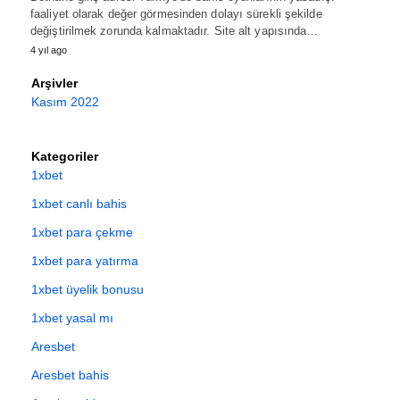
faaliyet olarak değer görmesinden dolayı sürekli şekilde
değiştirilmek zorunda kalmaktadır. Site alt yapısında…
4 yıl ago
Arşivler
Kasım 2022
Kategoriler
1xbet
1xbet canlı bahis
1xbet para çekme
1xbet para yatırma
1xbet üyelik bonusu
1xbet yasal mı
Aresbet
Aresbet bahis