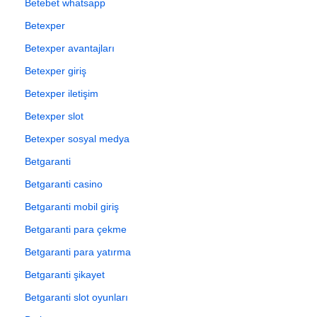
Betebet whatsapp
Betexper
Betexper avantajları
Betexper giriş
Betexper iletişim
Betexper slot
Betexper sosyal medya
Betgaranti
Betgaranti casino
Betgaranti mobil giriş
Betgaranti para çekme
Betgaranti para yatırma
Betgaranti şikayet
Betgaranti slot oyunları