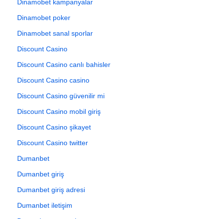
Dinamobet kampanyalar
Dinamobet poker
Dinamobet sanal sporlar
Discount Casino
Discount Casino canlı bahisler
Discount Casino casino
Discount Casino güvenilir mi
Discount Casino mobil giriş
Discount Casino şikayet
Discount Casino twitter
Dumanbet
Dumanbet giriş
Dumanbet giriş adresi
Dumanbet iletişim