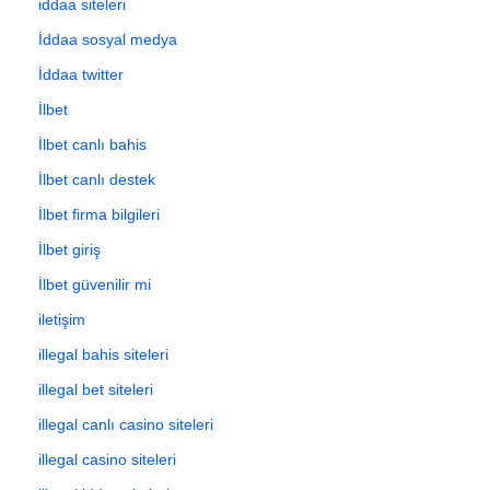
iddaa siteleri
İddaa sosyal medya
İddaa twitter
İlbet
İlbet canlı bahis
İlbet canlı destek
İlbet firma bilgileri
İlbet giriş
İlbet güvenilir mi
iletişim
illegal bahis siteleri
illegal bet siteleri
illegal canlı casino siteleri
illegal casino siteleri