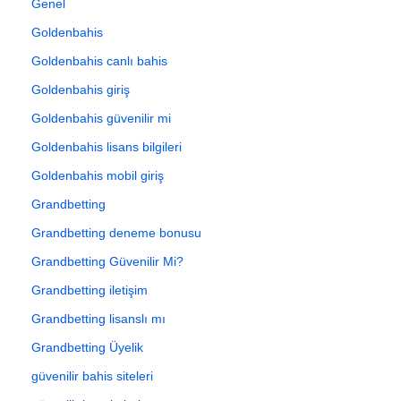
Genel
Goldenbahis
Goldenbahis canlı bahis
Goldenbahis giriş
Goldenbahis güvenilir mi
Goldenbahis lisans bilgileri
Goldenbahis mobil giriş
Grandbetting
Grandbetting deneme bonusu
Grandbetting Güvenilir Mi?
Grandbetting iletişim
Grandbetting lisanslı mı
Grandbetting Üyelik
güvenilir bahis siteleri