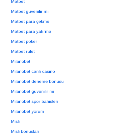
Matbet
Matbet güvenilir mi
Matbet para çekme
Matbet para yatırma
Matbet poker
Matbet rulet
Milanobet
Milanobet canlı casino
Milanobet deneme bonusu
Milanobet güvenilir mi
Milanobet spor bahisleri
Milanobet yorum
Misli
Misli bonusları