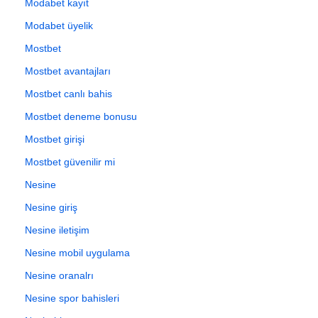
Modabet kayıt
Modabet üyelik
Mostbet
Mostbet avantajları
Mostbet canlı bahis
Mostbet deneme bonusu
Mostbet girişi
Mostbet güvenilir mi
Nesine
Nesine giriş
Nesine iletişim
Nesine mobil uygulama
Nesine oranalrı
Nesine spor bahisleri