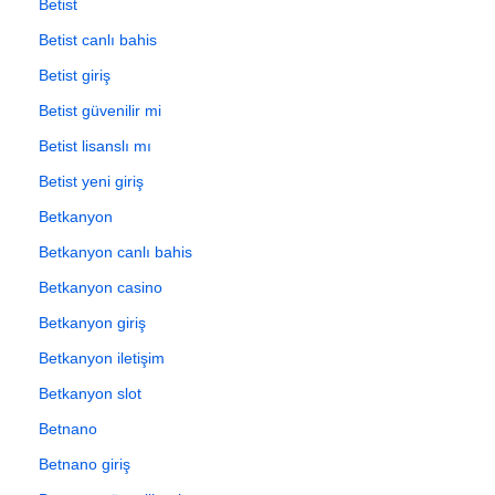
Betist
Betist canlı bahis
Betist giriş
Betist güvenilir mi
Betist lisanslı mı
Betist yeni giriş
Betkanyon
Betkanyon canlı bahis
Betkanyon casino
Betkanyon giriş
Betkanyon iletişim
Betkanyon slot
Betnano
Betnano giriş