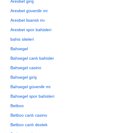
Aresbet giriş
Aresbet güvenilir mi
Aresbet lisanslı mı
Aresbet spor bahisleri
bahis siteleri
Bahsegel
Bahsegel canlı bahisler
Bahsegel casino
Bahsegel giriş
Bahsegel güvenilir mi
Bahsegel spor bahisleri
Betboo
Betboo canlı casino
Betboo canlı destek