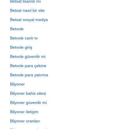
Betsat lisanslı mı
Betsat nasıl bir site
Betsat sosyal medya
Betvole
Betvole canlı tv
Betvole giriş
Betvole güvenilir mi
Betvole para çekme
Betvole para yatırma
Bilyoner
Bilyoner bahis sitesi
Bilyoner güvenilir mi
Bilyoner iletişim
Bilyoner oranları