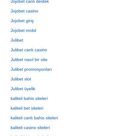
Jojobet canlı destek
Jojobet casino
Jojobet giriş
Jojobet mobil
Julibet
Julibet canlı casino
Julibet nasıl bir site
Julibet promosyonları
Julibet slot
Julibet üyelik
kaliteli bahis siteleri
kaliteli bet siteleri
kaliteli canlı bahis siteleri
kaliteli casino siteleri