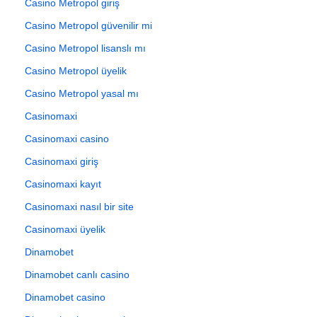
Casino Metropol giriş
Casino Metropol güvenilir mi
Casino Metropol lisanslı mı
Casino Metropol üyelik
Casino Metropol yasal mı
Casinomaxi
Casinomaxi casino
Casinomaxi giriş
Casinomaxi kayıt
Casinomaxi nasıl bir site
Casinomaxi üyelik
Dinamobet
Dinamobet canlı casino
Dinamobet casino