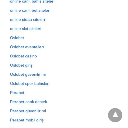
online canlı bahis siteleri
online canlı bet siteleri
online iddaa siteleri
online slot siteleri
Oslobet
Oslobet avantajları
Oslobet casino
Oslobet giriş
Oslobet güvenilir mi
Oslobet spor bahisleri
Perabet
Perabet canlı destek
Perabet güvenilir mi
Perabet mobil giriş