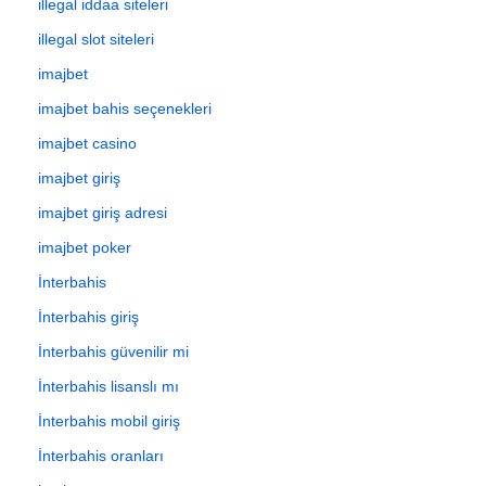
illegal iddaa siteleri
illegal slot siteleri
imajbet
imajbet bahis seçenekleri
imajbet casino
imajbet giriş
imajbet giriş adresi
imajbet poker
İnterbahis
İnterbahis giriş
İnterbahis güvenilir mi
İnterbahis lisanslı mı
İnterbahis mobil giriş
İnterbahis oranları