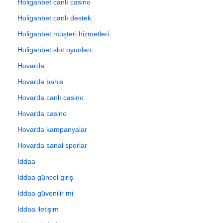
Holiganbet canlı casino
Holiganbet canlı destek
Holiganbet müşteri hizmetleri
Holiganbet slot oyunları
Hovarda
Hovarda bahis
Hovarda canlı casino
Hovarda casino
Hovarda kampanyalar
Hovarda sanal sporlar
İddaa
İddaa güncel giriş
İddaa güvenilir mi
İddaa iletişim