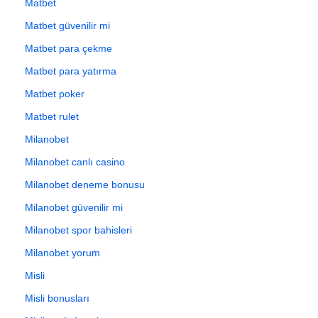
Matbet
Matbet güvenilir mi
Matbet para çekme
Matbet para yatırma
Matbet poker
Matbet rulet
Milanobet
Milanobet canlı casino
Milanobet deneme bonusu
Milanobet güvenilir mi
Milanobet spor bahisleri
Milanobet yorum
Misli
Misli bonusları