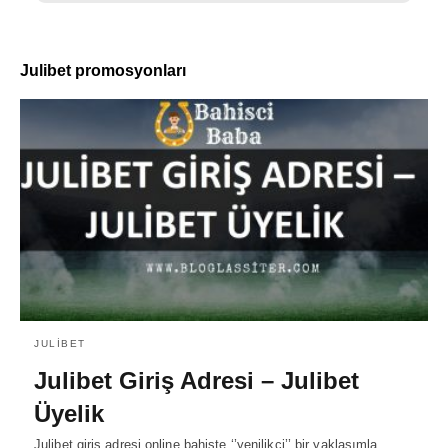
Julibet promosyonları
JULIBET
Julibet Giriş Adresi – Julibet
Üyelik
Julibet giriş adresi online bahiste ‘’yenilikçi’’ bir yaklaşımla