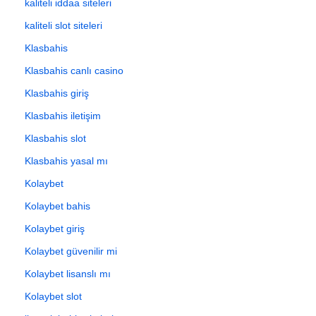
kaliteli iddaa siteleri
kaliteli slot siteleri
Klasbahis
Klasbahis canlı casino
Klasbahis giriş
Klasbahis iletişim
Klasbahis slot
Klasbahis yasal mı
Kolaybet
Kolaybet bahis
Kolaybet giriş
Kolaybet güvenilir mi
Kolaybet lisanslı mı
Kolaybet slot