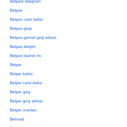
Betpark telegram
Betpas
Betpas canlı bahis
Betpas girişi
Betpas güncel giriş adresi
Betpas iletişim
Betpas lisanslı mı
Betper
Betper bahis
Betper canlı bahis
Betper giriş
Betper giriş adresi
Betper oranları
Betroad