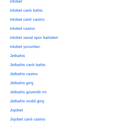
intobet
intobet canlı bahis
intobet canlı casino
intobet casino
intobet sanal spor bahisleri
intobet yorumları
Jetbahis
Jetbahis canlı bahis
Jetbahis casino
Jetbahis giriş
Jetbahis güvenilir mi
Jetbahis mobil giriş
Jojobet
Jojobet canlı casino