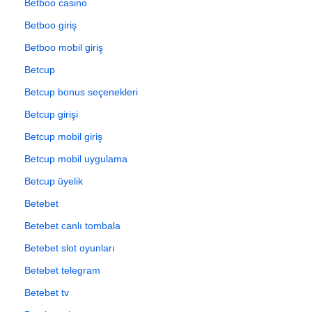
Betboo casino
Betboo giriş
Betboo mobil giriş
Betcup
Betcup bonus seçenekleri
Betcup girişi
Betcup mobil giriş
Betcup mobil uygulama
Betcup üyelik
Betebet
Betebet canlı tombala
Betebet slot oyunları
Betebet telegram
Betebet tv