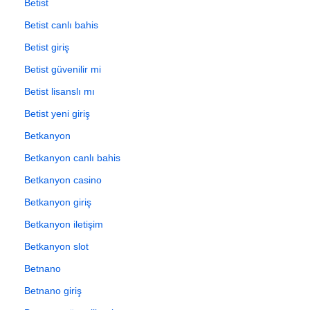
Betist
Betist canlı bahis
Betist giriş
Betist güvenilir mi
Betist lisanslı mı
Betist yeni giriş
Betkanyon
Betkanyon canlı bahis
Betkanyon casino
Betkanyon giriş
Betkanyon iletişim
Betkanyon slot
Betnano
Betnano giriş