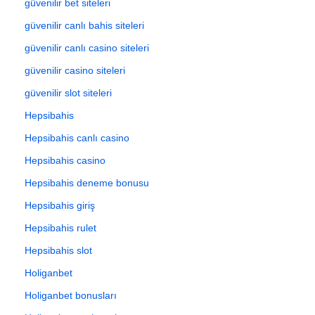
güvenilir bet siteleri
güvenilir canlı bahis siteleri
güvenilir canlı casino siteleri
güvenilir casino siteleri
güvenilir slot siteleri
Hepsibahis
Hepsibahis canlı casino
Hepsibahis casino
Hepsibahis deneme bonusu
Hepsibahis giriş
Hepsibahis rulet
Hepsibahis slot
Holiganbet
Holiganbet bonusları