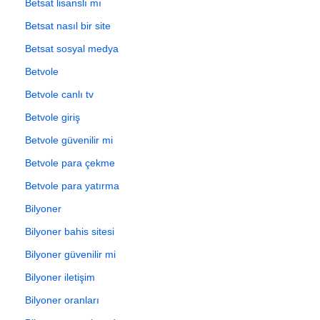
Betsat lisanslı mı
Betsat nasıl bir site
Betsat sosyal medya
Betvole
Betvole canlı tv
Betvole giriş
Betvole güvenilir mi
Betvole para çekme
Betvole para yatırma
Bilyoner
Bilyoner bahis sitesi
Bilyoner güvenilir mi
Bilyoner iletişim
Bilyoner oranları