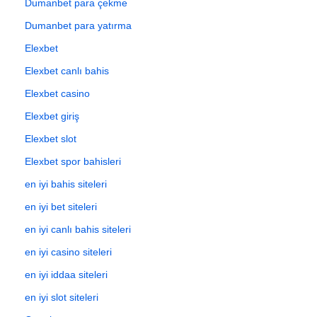
Dumanbet para çekme
Dumanbet para yatırma
Elexbet
Elexbet canlı bahis
Elexbet casino
Elexbet giriş
Elexbet slot
Elexbet spor bahisleri
en iyi bahis siteleri
en iyi bet siteleri
en iyi canlı bahis siteleri
en iyi casino siteleri
en iyi iddaa siteleri
en iyi slot siteleri