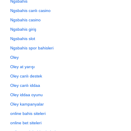
Ngsbahis
Ngsbahis canlı casino
Ngsbahis casino
Ngsbahis giriş
Ngsbahis slot
Ngsbahis spor bahisleri
Oley
Oley at yarışı
Oley canlı destek
Oley canlı iddaa
Oley iddaa oyunu
Oley kampanyalar
online bahis siteleri
online bet siteleri