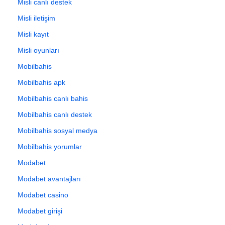
Misli canlı destek
Misli iletişim
Misli kayıt
Misli oyunları
Mobilbahis
Mobilbahis apk
Mobilbahis canlı bahis
Mobilbahis canlı destek
Mobilbahis sosyal medya
Mobilbahis yorumlar
Modabet
Modabet avantajları
Modabet casino
Modabet girişi