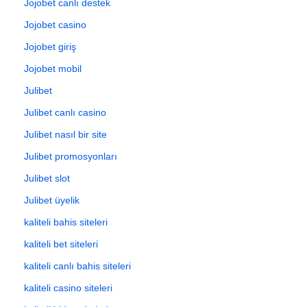
Jojobet canlı destek
Jojobet casino
Jojobet giriş
Jojobet mobil
Julibet
Julibet canlı casino
Julibet nasıl bir site
Julibet promosyonları
Julibet slot
Julibet üyelik
kaliteli bahis siteleri
kaliteli bet siteleri
kaliteli canlı bahis siteleri
kaliteli casino siteleri