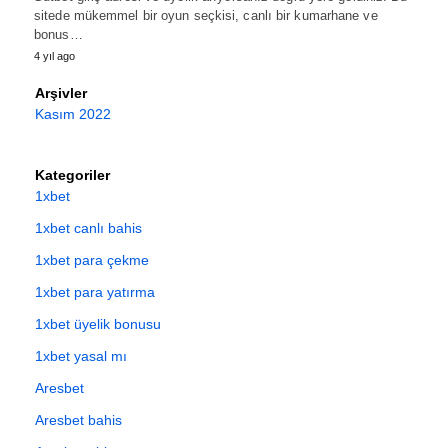
sitede mükemmel bir oyun seçkisi, canlı bir kumarhane ve
bonus…
4 yıl ago
Arşivler
Kasım 2022
Kategoriler
1xbet
1xbet canlı bahis
1xbet para çekme
1xbet para yatırma
1xbet üyelik bonusu
1xbet yasal mı
Aresbet
Aresbet bahis