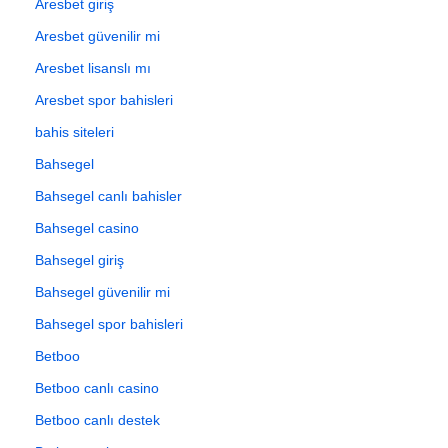
Aresbet giriş
Aresbet güvenilir mi
Aresbet lisanslı mı
Aresbet spor bahisleri
bahis siteleri
Bahsegel
Bahsegel canlı bahisler
Bahsegel casino
Bahsegel giriş
Bahsegel güvenilir mi
Bahsegel spor bahisleri
Betboo
Betboo canlı casino
Betboo canlı destek