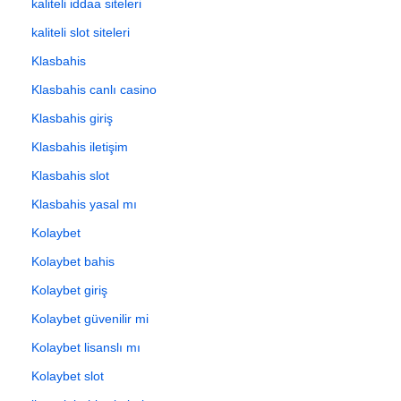
kaliteli iddaa siteleri
kaliteli slot siteleri
Klasbahis
Klasbahis canlı casino
Klasbahis giriş
Klasbahis iletişim
Klasbahis slot
Klasbahis yasal mı
Kolaybet
Kolaybet bahis
Kolaybet giriş
Kolaybet güvenilir mi
Kolaybet lisanslı mı
Kolaybet slot