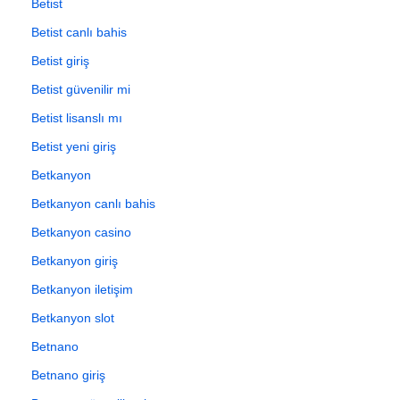
Betist
Betist canlı bahis
Betist giriş
Betist güvenilir mi
Betist lisanslı mı
Betist yeni giriş
Betkanyon
Betkanyon canlı bahis
Betkanyon casino
Betkanyon giriş
Betkanyon iletişim
Betkanyon slot
Betnano
Betnano giriş