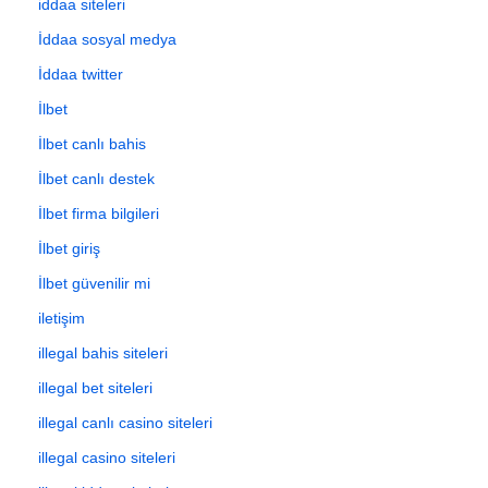
iddaa siteleri
İddaa sosyal medya
İddaa twitter
İlbet
İlbet canlı bahis
İlbet canlı destek
İlbet firma bilgileri
İlbet giriş
İlbet güvenilir mi
iletişim
illegal bahis siteleri
illegal bet siteleri
illegal canlı casino siteleri
illegal casino siteleri