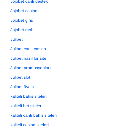
Jojobet canlı destek
Jojobet casino
Jojobet giriş
Jojobet mobil
Julibet
Julibet canlı casino
Julibet nasıl bir site
Julibet promosyonları
Julibet slot
Julibet üyelik
kaliteli bahis siteleri
kaliteli bet siteleri
kaliteli canlı bahis siteleri
kaliteli casino siteleri