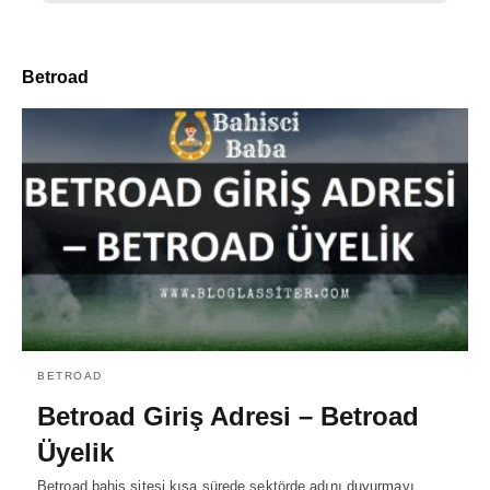
Betroad
BETROAD
Betroad Giriş Adresi – Betroad
Üyelik
Betroad bahis sitesi kısa sürede sektörde adını duyurmayı