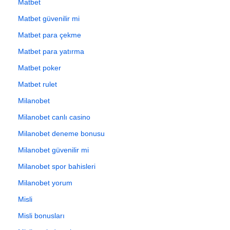
Matbet
Matbet güvenilir mi
Matbet para çekme
Matbet para yatırma
Matbet poker
Matbet rulet
Milanobet
Milanobet canlı casino
Milanobet deneme bonusu
Milanobet güvenilir mi
Milanobet spor bahisleri
Milanobet yorum
Misli
Misli bonusları