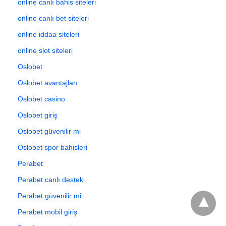
online canlı bahis siteleri
online canlı bet siteleri
online iddaa siteleri
online slot siteleri
Oslobet
Oslobet avantajları
Oslobet casino
Oslobet giriş
Oslobet güvenilir mi
Oslobet spor bahisleri
Perabet
Perabet canlı destek
Perabet güvenilir mi
Perabet mobil giriş