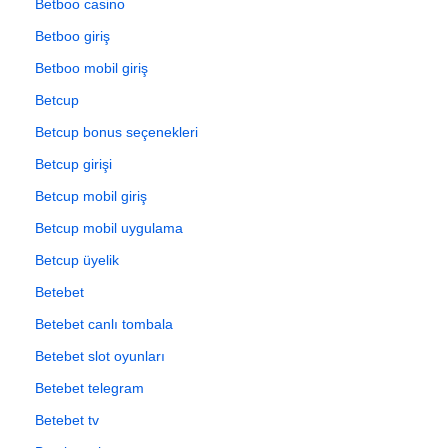
Betboo casino
Betboo giriş
Betboo mobil giriş
Betcup
Betcup bonus seçenekleri
Betcup girişi
Betcup mobil giriş
Betcup mobil uygulama
Betcup üyelik
Betebet
Betebet canlı tombala
Betebet slot oyunları
Betebet telegram
Betebet tv