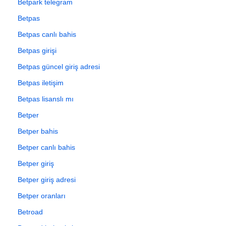
Betpark telegram
Betpas
Betpas canlı bahis
Betpas girişi
Betpas güncel giriş adresi
Betpas iletişim
Betpas lisanslı mı
Betper
Betper bahis
Betper canlı bahis
Betper giriş
Betper giriş adresi
Betper oranları
Betroad