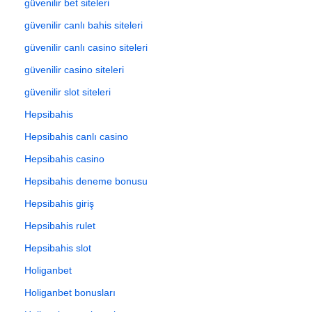
güvenilir bet siteleri
güvenilir canlı bahis siteleri
güvenilir canlı casino siteleri
güvenilir casino siteleri
güvenilir slot siteleri
Hepsibahis
Hepsibahis canlı casino
Hepsibahis casino
Hepsibahis deneme bonusu
Hepsibahis giriş
Hepsibahis rulet
Hepsibahis slot
Holiganbet
Holiganbet bonusları