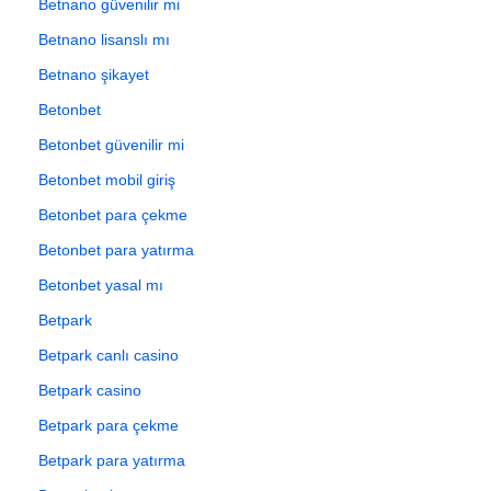
Betnano güvenilir mi
Betnano lisanslı mı
Betnano şikayet
Betonbet
Betonbet güvenilir mi
Betonbet mobil giriş
Betonbet para çekme
Betonbet para yatırma
Betonbet yasal mı
Betpark
Betpark canlı casino
Betpark casino
Betpark para çekme
Betpark para yatırma