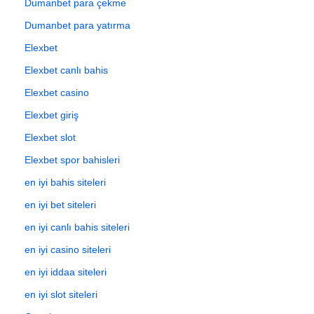
Dumanbet para çekme
Dumanbet para yatırma
Elexbet
Elexbet canlı bahis
Elexbet casino
Elexbet giriş
Elexbet slot
Elexbet spor bahisleri
en iyi bahis siteleri
en iyi bet siteleri
en iyi canlı bahis siteleri
en iyi casino siteleri
en iyi iddaa siteleri
en iyi slot siteleri