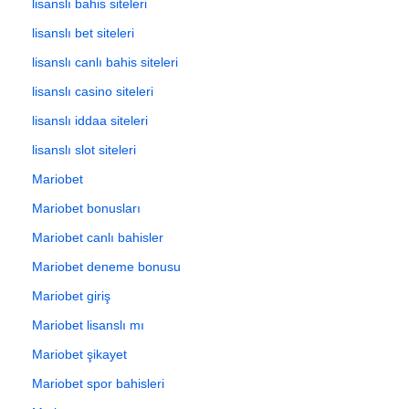
lisanslı bahis siteleri
lisanslı bet siteleri
lisanslı canlı bahis siteleri
lisanslı casino siteleri
lisanslı iddaa siteleri
lisanslı slot siteleri
Mariobet
Mariobet bonusları
Mariobet canlı bahisler
Mariobet deneme bonusu
Mariobet giriş
Mariobet lisanslı mı
Mariobet şikayet
Mariobet spor bahisleri