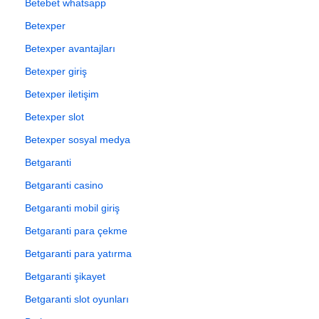
Betebet whatsapp
Betexper
Betexper avantajları
Betexper giriş
Betexper iletişim
Betexper slot
Betexper sosyal medya
Betgaranti
Betgaranti casino
Betgaranti mobil giriş
Betgaranti para çekme
Betgaranti para yatırma
Betgaranti şikayet
Betgaranti slot oyunları