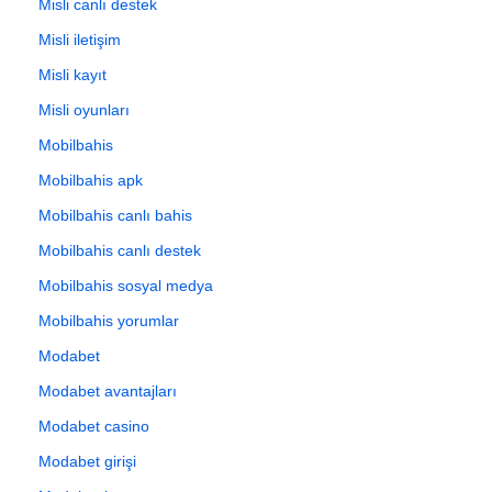
Misli canlı destek
Misli iletişim
Misli kayıt
Misli oyunları
Mobilbahis
Mobilbahis apk
Mobilbahis canlı bahis
Mobilbahis canlı destek
Mobilbahis sosyal medya
Mobilbahis yorumlar
Modabet
Modabet avantajları
Modabet casino
Modabet girişi