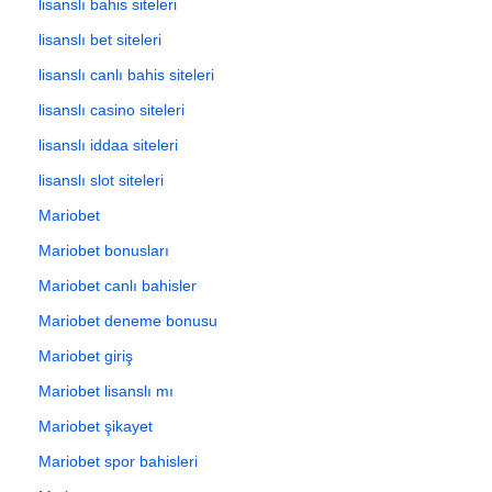
lisanslı bahis siteleri
lisanslı bet siteleri
lisanslı canlı bahis siteleri
lisanslı casino siteleri
lisanslı iddaa siteleri
lisanslı slot siteleri
Mariobet
Mariobet bonusları
Mariobet canlı bahisler
Mariobet deneme bonusu
Mariobet giriş
Mariobet lisanslı mı
Mariobet şikayet
Mariobet spor bahisleri