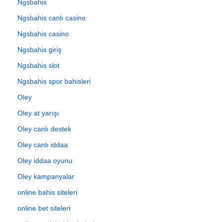
Ngsbahis
Ngsbahis canlı casino
Ngsbahis casino
Ngsbahis giriş
Ngsbahis slot
Ngsbahis spor bahisleri
Oley
Oley at yarışı
Oley canlı destek
Oley canlı iddaa
Oley iddaa oyunu
Oley kampanyalar
online bahis siteleri
online bet siteleri