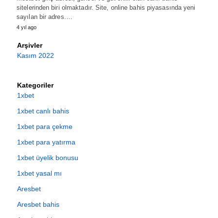
sitelerinden biri olmaktadır. Site, online bahis piyasasında yeni
sayılan bir adres.…
4 yıl ago
Arşivler
Kasım 2022
Kategoriler
1xbet
1xbet canlı bahis
1xbet para çekme
1xbet para yatırma
1xbet üyelik bonusu
1xbet yasal mı
Aresbet
Aresbet bahis