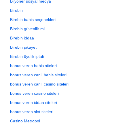
Bilyoner sosyal medya
Birebin
Birebin bahis seçenekleri
Birebin güvenilir mi
Birebin iddaa
Birebin şikayet
Birebin üyelik iptali
bonus veren bahis siteleri
bonus veren canlı bahis siteleri
bonus veren canlı casino siteleri
bonus veren casino siteleri
bonus veren iddaa siteleri
bonus veren slot siteleri
Casino Metropol