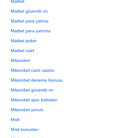
Matbet
Matbet güvenilir mi
Matbet para çekme
Matbet para yatırma
Matbet poker
Matbet rulet
Milanobet
Milanobet canlı casino
Milanobet deneme bonusu
Milanobet güvenilir mi
Milanobet spor bahisleri
Milanobet yorum
Misli
Misli bonusları