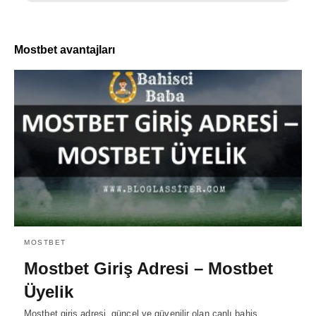
Mostbet avantajları
MOSTBET
Mostbet Giriş Adresi – Mostbet
Üyelik
Mostbet giriş adresi, güncel ve güvenilir olan canlı bahis