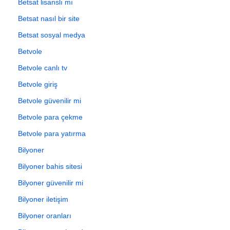
Betsat lisanslı mı
Betsat nasıl bir site
Betsat sosyal medya
Betvole
Betvole canlı tv
Betvole giriş
Betvole güvenilir mi
Betvole para çekme
Betvole para yatırma
Bilyoner
Bilyoner bahis sitesi
Bilyoner güvenilir mi
Bilyoner iletişim
Bilyoner oranları