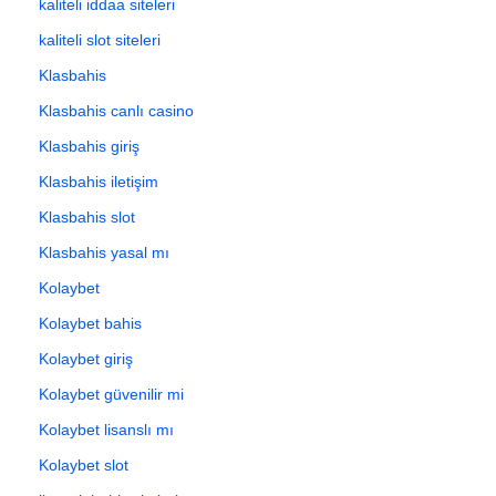
kaliteli iddaa siteleri
kaliteli slot siteleri
Klasbahis
Klasbahis canlı casino
Klasbahis giriş
Klasbahis iletişim
Klasbahis slot
Klasbahis yasal mı
Kolaybet
Kolaybet bahis
Kolaybet giriş
Kolaybet güvenilir mi
Kolaybet lisanslı mı
Kolaybet slot