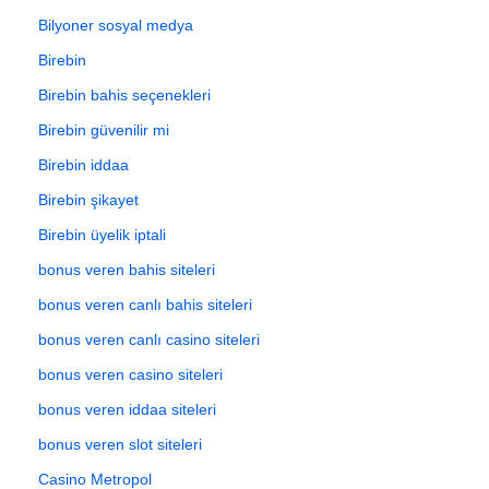
Bilyoner sosyal medya
Birebin
Birebin bahis seçenekleri
Birebin güvenilir mi
Birebin iddaa
Birebin şikayet
Birebin üyelik iptali
bonus veren bahis siteleri
bonus veren canlı bahis siteleri
bonus veren canlı casino siteleri
bonus veren casino siteleri
bonus veren iddaa siteleri
bonus veren slot siteleri
Casino Metropol