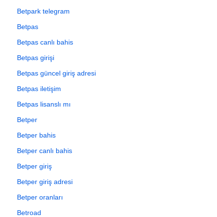
Betpark telegram
Betpas
Betpas canlı bahis
Betpas girişi
Betpas güncel giriş adresi
Betpas iletişim
Betpas lisanslı mı
Betper
Betper bahis
Betper canlı bahis
Betper giriş
Betper giriş adresi
Betper oranları
Betroad