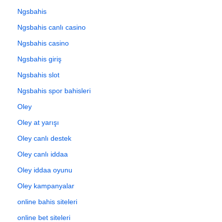
Ngsbahis
Ngsbahis canlı casino
Ngsbahis casino
Ngsbahis giriş
Ngsbahis slot
Ngsbahis spor bahisleri
Oley
Oley at yarışı
Oley canlı destek
Oley canlı iddaa
Oley iddaa oyunu
Oley kampanyalar
online bahis siteleri
online bet siteleri