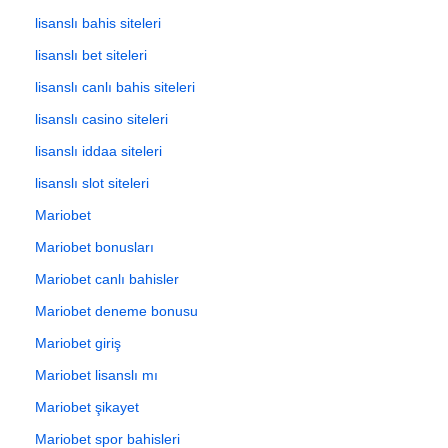
lisanslı bahis siteleri
lisanslı bet siteleri
lisanslı canlı bahis siteleri
lisanslı casino siteleri
lisanslı iddaa siteleri
lisanslı slot siteleri
Mariobet
Mariobet bonusları
Mariobet canlı bahisler
Mariobet deneme bonusu
Mariobet giriş
Mariobet lisanslı mı
Mariobet şikayet
Mariobet spor bahisleri