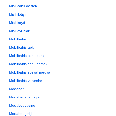
Misli canlı destek
Misli iletişim
Misli kayıt
Misli oyunları
Mobilbahis
Mobilbahis apk
Mobilbahis canlı bahis
Mobilbahis canlı destek
Mobilbahis sosyal medya
Mobilbahis yorumlar
Modabet
Modabet avantajları
Modabet casino
Modabet girişi