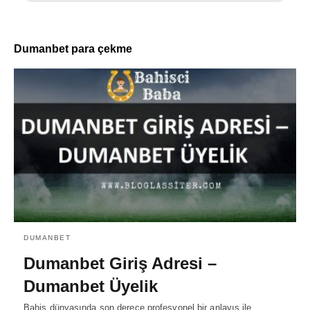
Dumanbet para çekme
DUMANBET
Dumanbet Giriş Adresi –
Dumanbet Üyelik
Bahis dünyasında son derece profesyonel bir anlayış ile