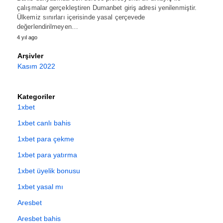
çalışmalar gerçekleştiren Dumanbet giriş adresi yenilenmiştir.
Ülkemiz sınırları içerisinde yasal çerçevede
değerlendirilmeyen…
4 yıl ago
Arşivler
Kasım 2022
Kategoriler
1xbet
1xbet canlı bahis
1xbet para çekme
1xbet para yatırma
1xbet üyelik bonusu
1xbet yasal mı
Aresbet
Aresbet bahis