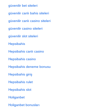
güvenilir bet siteleri
güvenilir canlı bahis siteleri
güvenilir canlı casino siteleri
güvenilir casino siteleri
güvenilir slot siteleri
Hepsibahis
Hepsibahis canlı casino
Hepsibahis casino
Hepsibahis deneme bonusu
Hepsibahis giriş
Hepsibahis rulet
Hepsibahis slot
Holiganbet
Holiganbet bonusları