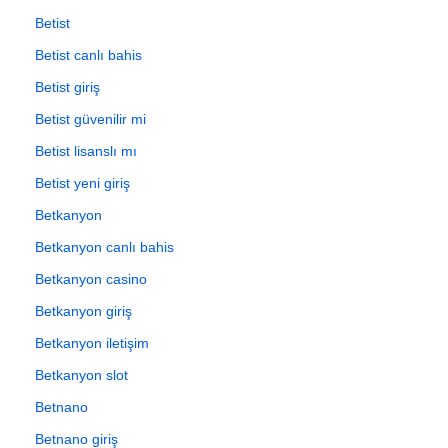
Betist
Betist canlı bahis
Betist giriş
Betist güvenilir mi
Betist lisanslı mı
Betist yeni giriş
Betkanyon
Betkanyon canlı bahis
Betkanyon casino
Betkanyon giriş
Betkanyon iletişim
Betkanyon slot
Betnano
Betnano giriş