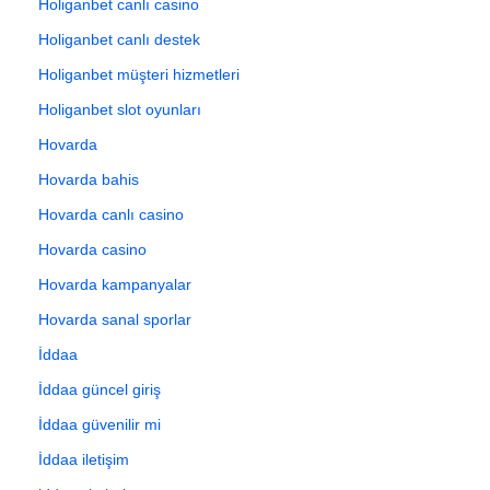
Holiganbet canlı casino
Holiganbet canlı destek
Holiganbet müşteri hizmetleri
Holiganbet slot oyunları
Hovarda
Hovarda bahis
Hovarda canlı casino
Hovarda casino
Hovarda kampanyalar
Hovarda sanal sporlar
İddaa
İddaa güncel giriş
İddaa güvenilir mi
İddaa iletişim