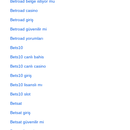
Betroad belge istiyor mu
Betroad casino
Betroad giriş
Betroad güvenilir mi
Betroad yorumları
Bets10
Bets10 canlı bahis
Bets10 canlı casino
Bets10 giriş
Bets10 lisanslı mı
Bets10 slot
Betsat
Betsat giriş
Betsat güvenilir mi