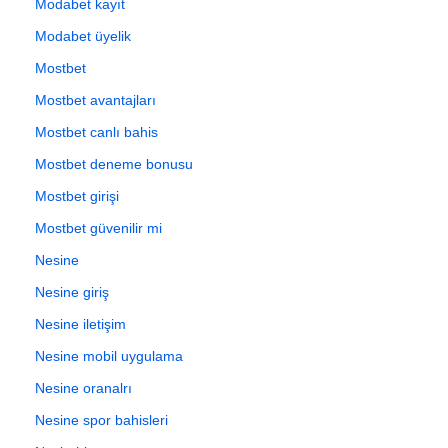
Modabet kayıt
Modabet üyelik
Mostbet
Mostbet avantajları
Mostbet canlı bahis
Mostbet deneme bonusu
Mostbet girişi
Mostbet güvenilir mi
Nesine
Nesine giriş
Nesine iletişim
Nesine mobil uygulama
Nesine oranalrı
Nesine spor bahisleri