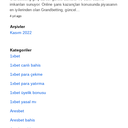
imkanları sunuyor. Online şans kazançları konusunda piyasanın
en iyilerinden olan Grandbetting, güncel…
4 yıl ago
Arşivler
Kasım 2022
Kategoriler
1xbet
1xbet canlı bahis
1xbet para çekme
1xbet para yatırma
1xbet üyelik bonusu
1xbet yasal mı
Aresbet
Aresbet bahis