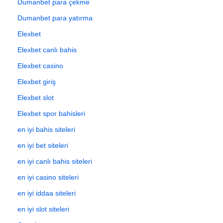
Dumanbet para çekme
Dumanbet para yatırma
Elexbet
Elexbet canlı bahis
Elexbet casino
Elexbet giriş
Elexbet slot
Elexbet spor bahisleri
en iyi bahis siteleri
en iyi bet siteleri
en iyi canlı bahis siteleri
en iyi casino siteleri
en iyi iddaa siteleri
en iyi slot siteleri