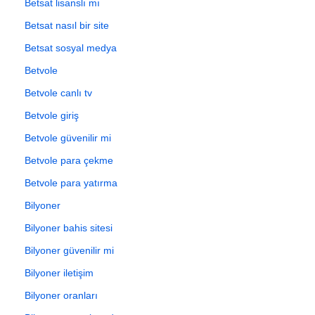
Betsat lisanslı mı
Betsat nasıl bir site
Betsat sosyal medya
Betvole
Betvole canlı tv
Betvole giriş
Betvole güvenilir mi
Betvole para çekme
Betvole para yatırma
Bilyoner
Bilyoner bahis sitesi
Bilyoner güvenilir mi
Bilyoner iletişim
Bilyoner oranları