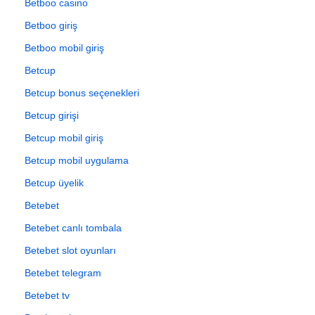
Betboo casino
Betboo giriş
Betboo mobil giriş
Betcup
Betcup bonus seçenekleri
Betcup girişi
Betcup mobil giriş
Betcup mobil uygulama
Betcup üyelik
Betebet
Betebet canlı tombala
Betebet slot oyunları
Betebet telegram
Betebet tv