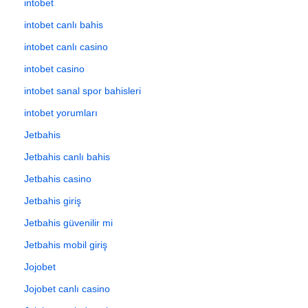
intobet
intobet canlı bahis
intobet canlı casino
intobet casino
intobet sanal spor bahisleri
intobet yorumları
Jetbahis
Jetbahis canlı bahis
Jetbahis casino
Jetbahis giriş
Jetbahis güvenilir mi
Jetbahis mobil giriş
Jojobet
Jojobet canlı casino