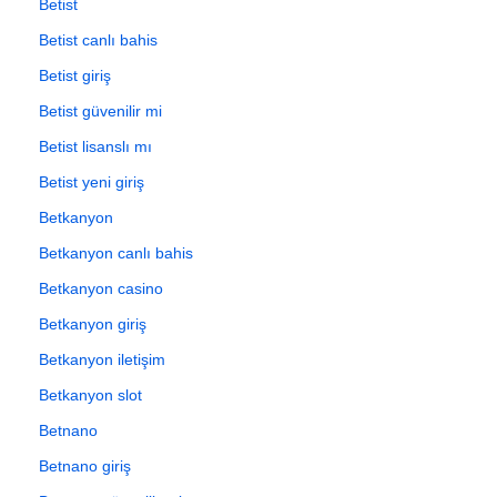
Betist
Betist canlı bahis
Betist giriş
Betist güvenilir mi
Betist lisanslı mı
Betist yeni giriş
Betkanyon
Betkanyon canlı bahis
Betkanyon casino
Betkanyon giriş
Betkanyon iletişim
Betkanyon slot
Betnano
Betnano giriş