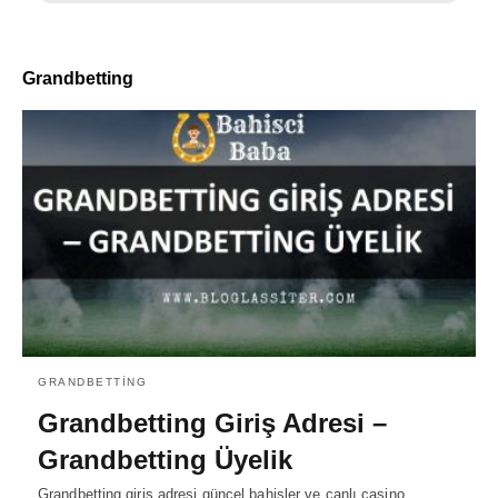
Grandbetting
GRANDBETTING
Grandbetting Giriş Adresi –
Grandbetting Üyelik
Grandbetting giriş adresi güncel bahisler ve canlı casino