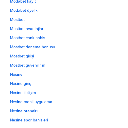
Modabet kayıt
Modabet üyelik
Mostbet
Mostbet avantajları
Mostbet canlı bahis
Mostbet deneme bonusu
Mostbet girişi
Mostbet güvenilir mi
Nesine
Nesine giriş
Nesine iletişim
Nesine mobil uygulama
Nesine oranalrı
Nesine spor bahisleri