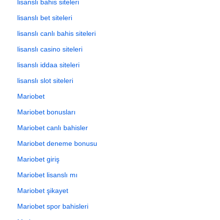
lisanslı bahis siteleri
lisanslı bet siteleri
lisanslı canlı bahis siteleri
lisanslı casino siteleri
lisanslı iddaa siteleri
lisanslı slot siteleri
Mariobet
Mariobet bonusları
Mariobet canlı bahisler
Mariobet deneme bonusu
Mariobet giriş
Mariobet lisanslı mı
Mariobet şikayet
Mariobet spor bahisleri