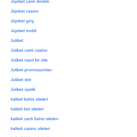
Jojobet canlı destek
Jojobet casino
Jojobet giriş
Jojobet mobil
Julibet
Julibet canlı casino
Julibet nasıl bir site
Julibet promosyonları
Julibet slot
Julibet üyelik
kaliteli bahis siteleri
kaliteli bet siteleri
kaliteli canlı bahis siteleri
kaliteli casino siteleri