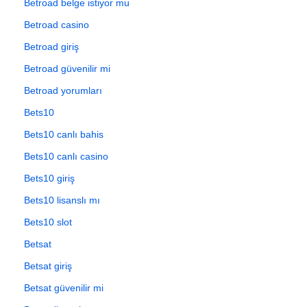
Betroad belge istiyor mu
Betroad casino
Betroad giriş
Betroad güvenilir mi
Betroad yorumları
Bets10
Bets10 canlı bahis
Bets10 canlı casino
Bets10 giriş
Bets10 lisanslı mı
Bets10 slot
Betsat
Betsat giriş
Betsat güvenilir mi