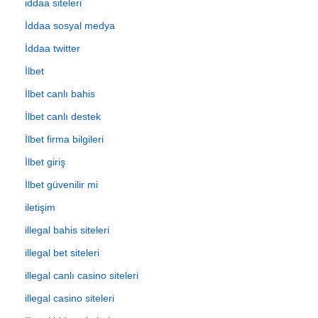
iddaa siteleri
İddaa sosyal medya
İddaa twitter
İlbet
İlbet canlı bahis
İlbet canlı destek
İlbet firma bilgileri
İlbet giriş
İlbet güvenilir mi
iletişim
illegal bahis siteleri
illegal bet siteleri
illegal canlı casino siteleri
illegal casino siteleri