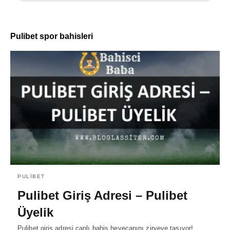
Pulibet spor bahisleri
PULIBET
Pulibet Giriş Adresi – Pulibet
Üyelik
Pulibet giriş adresi canlı bahis heyecanını zirveye taşıyor!