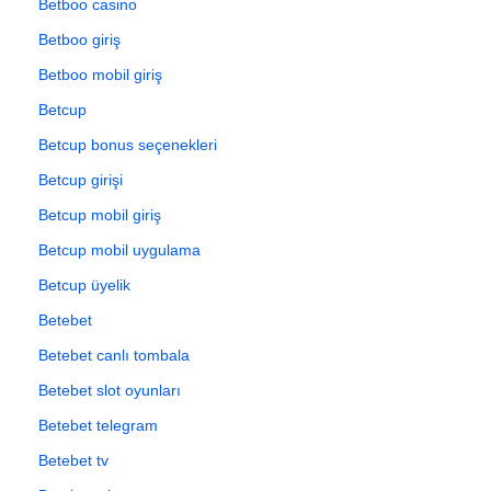
Betboo casino
Betboo giriş
Betboo mobil giriş
Betcup
Betcup bonus seçenekleri
Betcup girişi
Betcup mobil giriş
Betcup mobil uygulama
Betcup üyelik
Betebet
Betebet canlı tombala
Betebet slot oyunları
Betebet telegram
Betebet tv