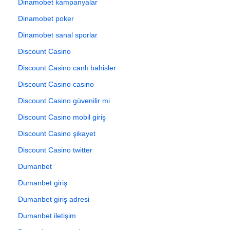
Dinamobet kampanyalar
Dinamobet poker
Dinamobet sanal sporlar
Discount Casino
Discount Casino canlı bahisler
Discount Casino casino
Discount Casino güvenilir mi
Discount Casino mobil giriş
Discount Casino şikayet
Discount Casino twitter
Dumanbet
Dumanbet giriş
Dumanbet giriş adresi
Dumanbet iletişim