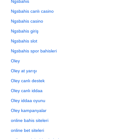
Ngsbahis
Ngsbahis canlı casino
Ngsbahis casino
Ngsbahis giriş
Ngsbahis slot
Ngsbahis spor bahisleri
Oley
Oley at yarışı
Oley canlı destek
Oley canlı iddaa
Oley iddaa oyunu
Oley kampanyalar
online bahis siteleri
online bet siteleri