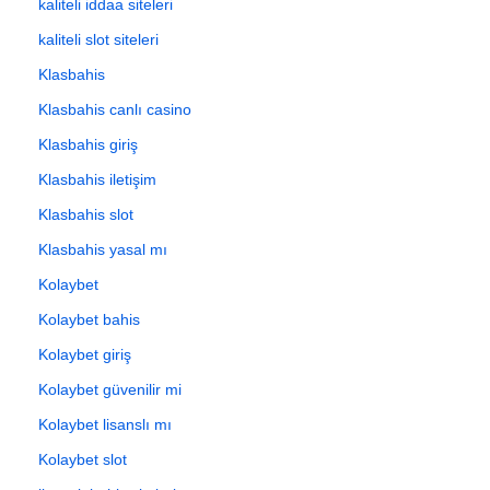
kaliteli iddaa siteleri
kaliteli slot siteleri
Klasbahis
Klasbahis canlı casino
Klasbahis giriş
Klasbahis iletişim
Klasbahis slot
Klasbahis yasal mı
Kolaybet
Kolaybet bahis
Kolaybet giriş
Kolaybet güvenilir mi
Kolaybet lisanslı mı
Kolaybet slot