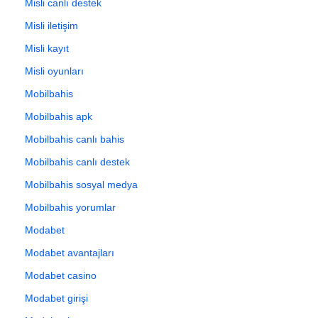
Misli canlı destek
Misli iletişim
Misli kayıt
Misli oyunları
Mobilbahis
Mobilbahis apk
Mobilbahis canlı bahis
Mobilbahis canlı destek
Mobilbahis sosyal medya
Mobilbahis yorumlar
Modabet
Modabet avantajları
Modabet casino
Modabet girişi