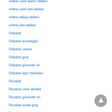
online canlı bahis siteleri
online canlı bet siteleri
online iddaa siteleri
online slot siteleri
Oslobet
Oslobet avantajları
Oslobet casino
Oslobet giriş
Oslobet güvenilir mi
Oslobet spor bahisleri
Perabet
Perabet canlı destek
Perabet güvenilir mi
Perabet mobil giriş