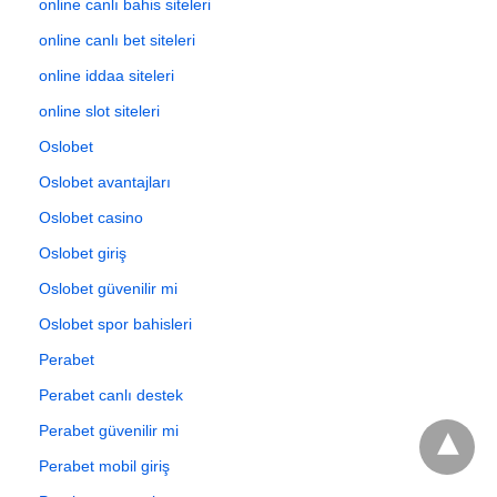
online canlı bahis siteleri
online canlı bet siteleri
online iddaa siteleri
online slot siteleri
Oslobet
Oslobet avantajları
Oslobet casino
Oslobet giriş
Oslobet güvenilir mi
Oslobet spor bahisleri
Perabet
Perabet canlı destek
Perabet güvenilir mi
Perabet mobil giriş