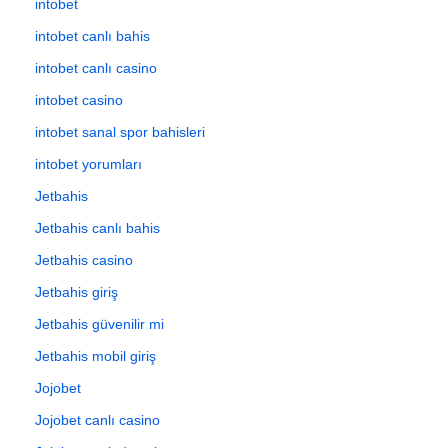
intobet
intobet canlı bahis
intobet canlı casino
intobet casino
intobet sanal spor bahisleri
intobet yorumları
Jetbahis
Jetbahis canlı bahis
Jetbahis casino
Jetbahis giriş
Jetbahis güvenilir mi
Jetbahis mobil giriş
Jojobet
Jojobet canlı casino