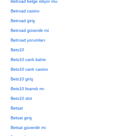
Betroad belge istiyor mu
Betroad casino
Betroad giriş
Betroad güvenilir mi
Betroad yorumları
Bets10
Bets10 canlı bahis
Bets10 canlı casino
Bets10 giriş
Bets10 lisanslı mı
Bets10 slot
Betsat
Betsat giriş
Betsat güvenilir mi