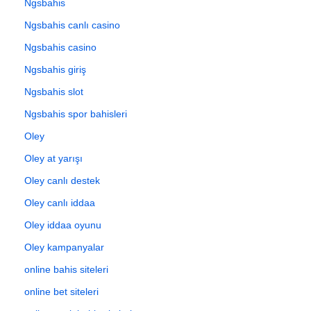
Ngsbahis
Ngsbahis canlı casino
Ngsbahis casino
Ngsbahis giriş
Ngsbahis slot
Ngsbahis spor bahisleri
Oley
Oley at yarışı
Oley canlı destek
Oley canlı iddaa
Oley iddaa oyunu
Oley kampanyalar
online bahis siteleri
online bet siteleri