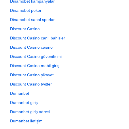
Dinamobet kampanyalar
Dinamobet poker
Dinamobet sanal sporlar
Discount Casino
Discount Casino canlı bahisler
Discount Casino casino
Discount Casino güvenilir mi
Discount Casino mobil giriş
Discount Casino şikayet
Discount Casino twitter
Dumanbet
Dumanbet giriş
Dumanbet giriş adresi
Dumanbet iletişim