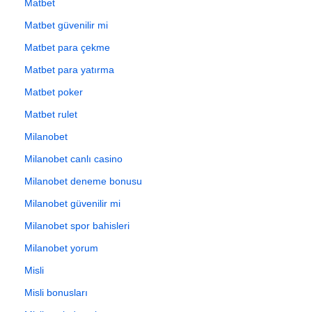
Matbet
Matbet güvenilir mi
Matbet para çekme
Matbet para yatırma
Matbet poker
Matbet rulet
Milanobet
Milanobet canlı casino
Milanobet deneme bonusu
Milanobet güvenilir mi
Milanobet spor bahisleri
Milanobet yorum
Misli
Misli bonusları