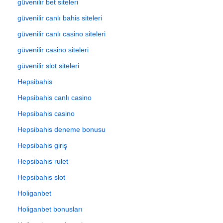
güvenilir bet siteleri
güvenilir canlı bahis siteleri
güvenilir canlı casino siteleri
güvenilir casino siteleri
güvenilir slot siteleri
Hepsibahis
Hepsibahis canlı casino
Hepsibahis casino
Hepsibahis deneme bonusu
Hepsibahis giriş
Hepsibahis rulet
Hepsibahis slot
Holiganbet
Holiganbet bonusları