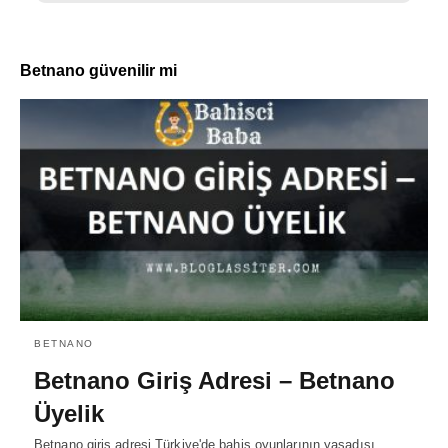
Betnano güvenilir mi
BETNANO
Betnano Giriş Adresi – Betnano
Üyelik
Betnano giriş adresi Türkiye'de bahis oyunlarının yasadışı