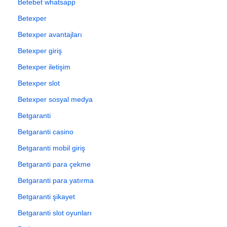
Betebet whatsapp
Betexper
Betexper avantajları
Betexper giriş
Betexper iletişim
Betexper slot
Betexper sosyal medya
Betgaranti
Betgaranti casino
Betgaranti mobil giriş
Betgaranti para çekme
Betgaranti para yatırma
Betgaranti şikayet
Betgaranti slot oyunları