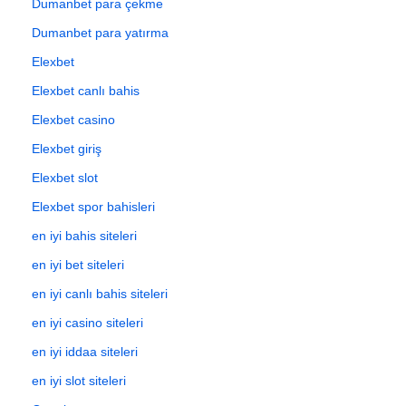
Dumanbet para çekme
Dumanbet para yatırma
Elexbet
Elexbet canlı bahis
Elexbet casino
Elexbet giriş
Elexbet slot
Elexbet spor bahisleri
en iyi bahis siteleri
en iyi bet siteleri
en iyi canlı bahis siteleri
en iyi casino siteleri
en iyi iddaa siteleri
en iyi slot siteleri