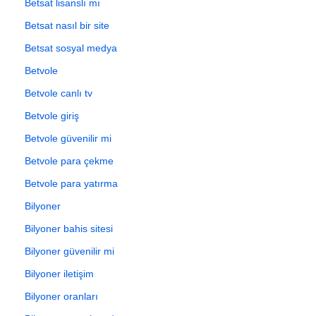
Betsat lisanslı mı
Betsat nasıl bir site
Betsat sosyal medya
Betvole
Betvole canlı tv
Betvole giriş
Betvole güvenilir mi
Betvole para çekme
Betvole para yatırma
Bilyoner
Bilyoner bahis sitesi
Bilyoner güvenilir mi
Bilyoner iletişim
Bilyoner oranları