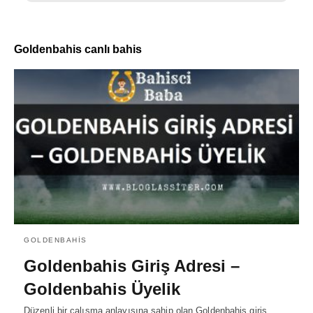
Goldenbahis canlı bahis
GOLDENBAHIS
Goldenbahis Giriş Adresi –
Goldenbahis Üyelik
Düzenli bir çalışma anlayışına sahip olan Goldenbahis giriş