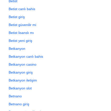
Betist
Betist canlı bahis
Betist giriş
Betist güvenilir mi
Betist lisanslı mı
Betist yeni giriş
Betkanyon
Betkanyon canlı bahis
Betkanyon casino
Betkanyon giriş
Betkanyon iletişim
Betkanyon slot
Betnano
Betnano giriş