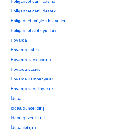
Holiganbet canlı casino
Holiganbet canlı destek
Holiganbet müşteri hizmetleri
Holiganbet slot oyunları
Hovarda
Hovarda bahis
Hovarda canlı casino
Hovarda casino
Hovarda kampanyalar
Hovarda sanal sporlar
İddaa
İddaa güncel giriş
İddaa güvenilir mi
İddaa iletişim