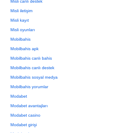
Misli canlı destek
Misli iletişim
Misli kayıt
Misli oyunları
Mobilbahis
Mobilbahis apk
Mobilbahis canlı bahis
Mobilbahis canlı destek
Mobilbahis sosyal medya
Mobilbahis yorumlar
Modabet
Modabet avantajları
Modabet casino
Modabet girişi