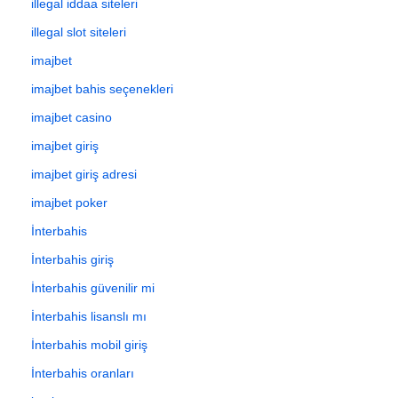
illegal iddaa siteleri
illegal slot siteleri
imajbet
imajbet bahis seçenekleri
imajbet casino
imajbet giriş
imajbet giriş adresi
imajbet poker
İnterbahis
İnterbahis giriş
İnterbahis güvenilir mi
İnterbahis lisanslı mı
İnterbahis mobil giriş
İnterbahis oranları