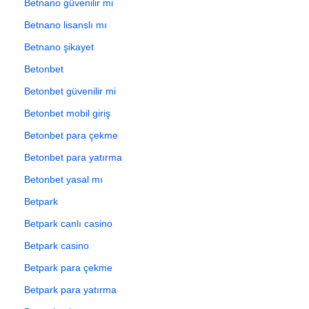
Betnano güvenilir mi
Betnano lisanslı mı
Betnano şikayet
Betonbet
Betonbet güvenilir mi
Betonbet mobil giriş
Betonbet para çekme
Betonbet para yatırma
Betonbet yasal mı
Betpark
Betpark canlı casino
Betpark casino
Betpark para çekme
Betpark para yatırma