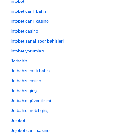
intobet
intobet canlı bahis
intobet canlı casino
intobet casino
intobet sanal spor bahisleri
intobet yorumları
Jetbahis
Jetbahis canlı bahis
Jetbahis casino
Jetbahis giriş
Jetbahis güvenilir mi
Jetbahis mobil giriş
Jojobet
Jojobet canlı casino