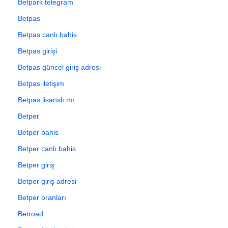
Betpark telegram
Betpas
Betpas canlı bahis
Betpas girişi
Betpas güncel giriş adresi
Betpas iletişim
Betpas lisanslı mı
Betper
Betper bahis
Betper canlı bahis
Betper giriş
Betper giriş adresi
Betper oranları
Betroad