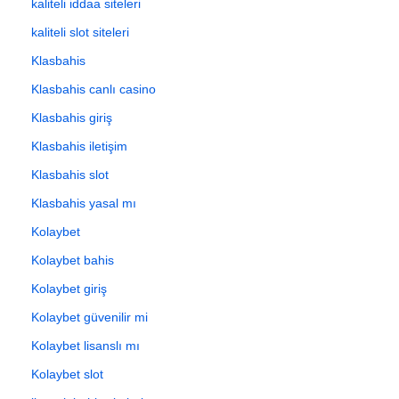
kaliteli iddaa siteleri
kaliteli slot siteleri
Klasbahis
Klasbahis canlı casino
Klasbahis giriş
Klasbahis iletişim
Klasbahis slot
Klasbahis yasal mı
Kolaybet
Kolaybet bahis
Kolaybet giriş
Kolaybet güvenilir mi
Kolaybet lisanslı mı
Kolaybet slot