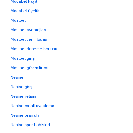
Modabet kayıt
Modabet üyelik
Mostbet
Mostbet avantajları
Mostbet canlı bahis
Mostbet deneme bonusu
Mostbet girişi
Mostbet güvenilir mi
Nesine
Nesine giriş
Nesine iletişim
Nesine mobil uygulama
Nesine oranalrı
Nesine spor bahisleri