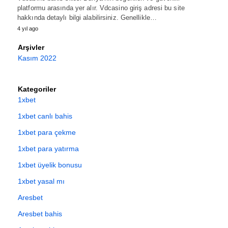
platformu arasında yer alır. Vdcasino giriş adresi bu site
hakkında detaylı bilgi alabilirsiniz. Genellikle…
4 yıl ago
Arşivler
Kasım 2022
Kategoriler
1xbet
1xbet canlı bahis
1xbet para çekme
1xbet para yatırma
1xbet üyelik bonusu
1xbet yasal mı
Aresbet
Aresbet bahis