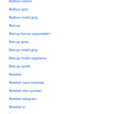
Betboo casino
Betboo giriş
Betboo mobil giriş
Betcup
Betcup bonus seçenekleri
Betcup girişi
Betcup mobil giriş
Betcup mobil uygulama
Betcup üyelik
Betebet
Betebet canlı tombala
Betebet slot oyunları
Betebet telegram
Betebet tv