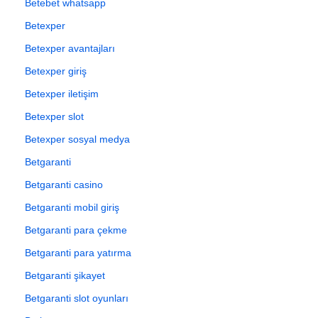
Betebet whatsapp
Betexper
Betexper avantajları
Betexper giriş
Betexper iletişim
Betexper slot
Betexper sosyal medya
Betgaranti
Betgaranti casino
Betgaranti mobil giriş
Betgaranti para çekme
Betgaranti para yatırma
Betgaranti şikayet
Betgaranti slot oyunları