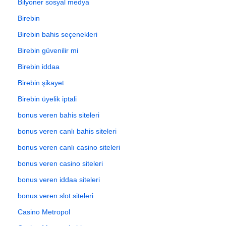
Bilyoner sosyal medya
Birebin
Birebin bahis seçenekleri
Birebin güvenilir mi
Birebin iddaa
Birebin şikayet
Birebin üyelik iptali
bonus veren bahis siteleri
bonus veren canlı bahis siteleri
bonus veren canlı casino siteleri
bonus veren casino siteleri
bonus veren iddaa siteleri
bonus veren slot siteleri
Casino Metropol