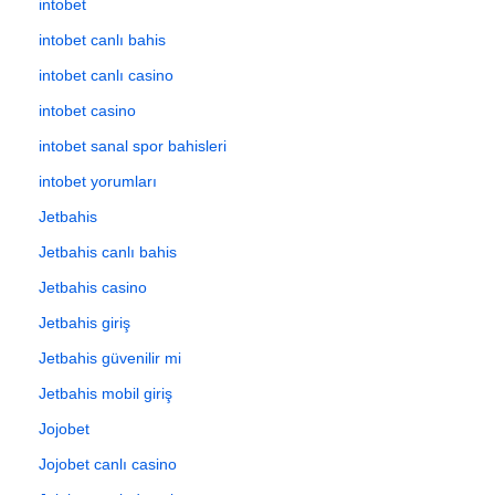
intobet
intobet canlı bahis
intobet canlı casino
intobet casino
intobet sanal spor bahisleri
intobet yorumları
Jetbahis
Jetbahis canlı bahis
Jetbahis casino
Jetbahis giriş
Jetbahis güvenilir mi
Jetbahis mobil giriş
Jojobet
Jojobet canlı casino