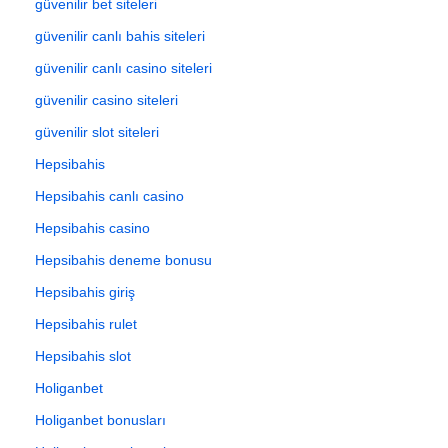
güvenilir bet siteleri
güvenilir canlı bahis siteleri
güvenilir canlı casino siteleri
güvenilir casino siteleri
güvenilir slot siteleri
Hepsibahis
Hepsibahis canlı casino
Hepsibahis casino
Hepsibahis deneme bonusu
Hepsibahis giriş
Hepsibahis rulet
Hepsibahis slot
Holiganbet
Holiganbet bonusları