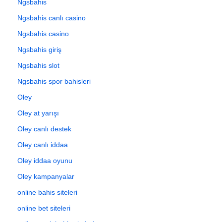
Ngsbahis
Ngsbahis canlı casino
Ngsbahis casino
Ngsbahis giriş
Ngsbahis slot
Ngsbahis spor bahisleri
Oley
Oley at yarışı
Oley canlı destek
Oley canlı iddaa
Oley iddaa oyunu
Oley kampanyalar
online bahis siteleri
online bet siteleri