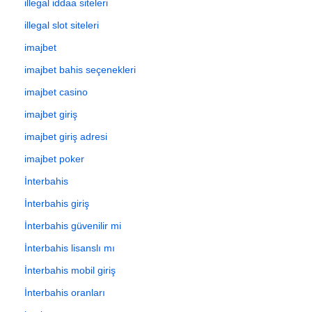
illegal iddaa siteleri
illegal slot siteleri
imajbet
imajbet bahis seçenekleri
imajbet casino
imajbet giriş
imajbet giriş adresi
imajbet poker
İnterbahis
İnterbahis giriş
İnterbahis güvenilir mi
İnterbahis lisanslı mı
İnterbahis mobil giriş
İnterbahis oranları