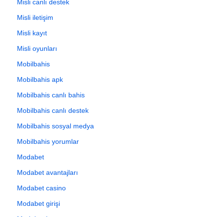
Misli canlı destek
Misli iletişim
Misli kayıt
Misli oyunları
Mobilbahis
Mobilbahis apk
Mobilbahis canlı bahis
Mobilbahis canlı destek
Mobilbahis sosyal medya
Mobilbahis yorumlar
Modabet
Modabet avantajları
Modabet casino
Modabet girişi