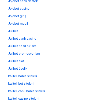
Jojobet canlı destek
Jojobet casino
Jojobet giriş
Jojobet mobil
Julibet
Julibet canlı casino
Julibet nasıl bir site
Julibet promosyonları
Julibet slot
Julibet üyelik
kaliteli bahis siteleri
kaliteli bet siteleri
kaliteli canlı bahis siteleri
kaliteli casino siteleri