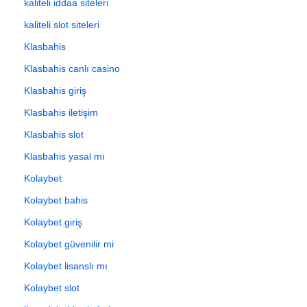
kaliteli iddaa siteleri
kaliteli slot siteleri
Klasbahis
Klasbahis canlı casino
Klasbahis giriş
Klasbahis iletişim
Klasbahis slot
Klasbahis yasal mı
Kolaybet
Kolaybet bahis
Kolaybet giriş
Kolaybet güvenilir mi
Kolaybet lisanslı mı
Kolaybet slot