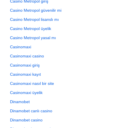
Casino Metropol giriş
Casino Metropol güvenilir mi
Casino Metropol lisanslı mı
Casino Metropol üyelik
Casino Metropol yasal mı
Casinomaxi
Casinomaxi casino
Casinomaxi giriş
Casinomaxi kayıt
Casinomaxi nasıl bir site
Casinomaxi üyelik
Dinamobet
Dinamobet canlı casino
Dinamobet casino