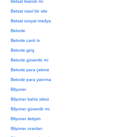
Betsat lisanslı mı
Betsat nasıl bir site
Betsat sosyal medya
Betvole
Betvole canlı tv
Betvole giriş
Betvole güvenilir mi
Betvole para çekme
Betvole para yatırma
Bilyoner
Bilyoner bahis sitesi
Bilyoner güvenilir mi
Bilyoner iletişim
Bilyoner oranları