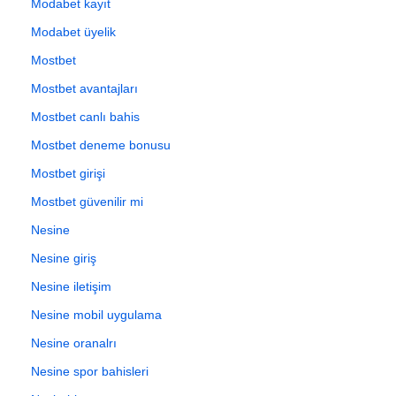
Modabet kayıt
Modabet üyelik
Mostbet
Mostbet avantajları
Mostbet canlı bahis
Mostbet deneme bonusu
Mostbet girişi
Mostbet güvenilir mi
Nesine
Nesine giriş
Nesine iletişim
Nesine mobil uygulama
Nesine oranalrı
Nesine spor bahisleri