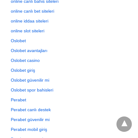
online canlı bahis siteleri
online canlı bet siteleri
online iddaa siteleri
online slot siteleri
Oslobet
Oslobet avantajları
Oslobet casino
Oslobet giriş
Oslobet güvenilir mi
Oslobet spor bahisleri
Perabet
Perabet canlı destek
Perabet güvenilir mi
Perabet mobil giriş