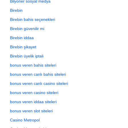
Bilyoner sosyal medya
Birebin
Birebin bahis seçenekleri
Birebin güvenilir mi
Birebin iddaa
Birebin şikayet
Birebin üyelik iptali
bonus veren bahis siteleri
bonus veren canlı bahis siteleri
bonus veren canlı casino siteleri
bonus veren casino siteleri
bonus veren iddaa siteleri
bonus veren slot siteleri
Casino Metropol