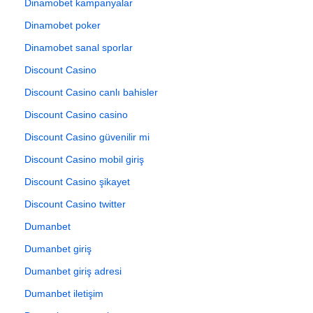
Dinamobet kampanyalar
Dinamobet poker
Dinamobet sanal sporlar
Discount Casino
Discount Casino canlı bahisler
Discount Casino casino
Discount Casino güvenilir mi
Discount Casino mobil giriş
Discount Casino şikayet
Discount Casino twitter
Dumanbet
Dumanbet giriş
Dumanbet giriş adresi
Dumanbet iletişim