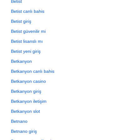
Betist
Betist canlı bahis
Betist giriş
Betist güvenilir mi
Betist lisanslı mı
Betist yeni giriş
Betkanyon
Betkanyon canlı bahis
Betkanyon casino
Betkanyon giriş
Betkanyon iletişim
Betkanyon slot
Betnano
Betnano giriş