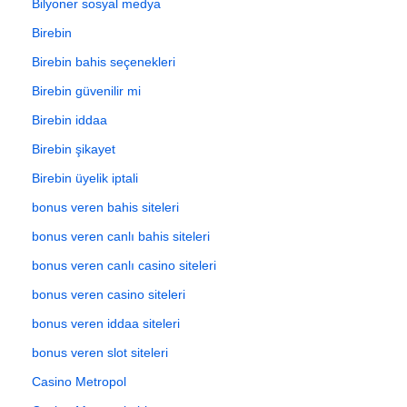
Bilyoner sosyal medya
Birebin
Birebin bahis seçenekleri
Birebin güvenilir mi
Birebin iddaa
Birebin şikayet
Birebin üyelik iptali
bonus veren bahis siteleri
bonus veren canlı bahis siteleri
bonus veren canlı casino siteleri
bonus veren casino siteleri
bonus veren iddaa siteleri
bonus veren slot siteleri
Casino Metropol