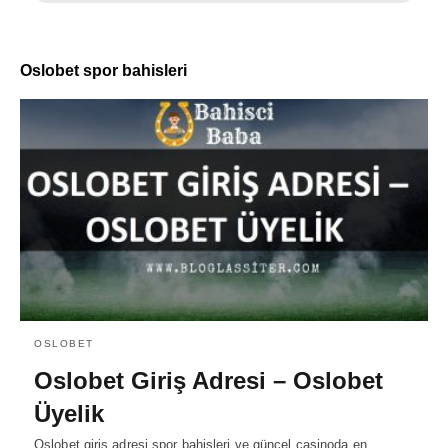
Oslobet spor bahisleri
OSLOBET
Oslobet Giriş Adresi – Oslobet
Üyelik
Oslobet giriş adresi spor bahisleri ve güncel casinoda en