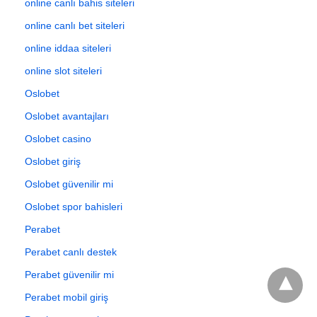
online canlı bahis siteleri
online canlı bet siteleri
online iddaa siteleri
online slot siteleri
Oslobet
Oslobet avantajları
Oslobet casino
Oslobet giriş
Oslobet güvenilir mi
Oslobet spor bahisleri
Perabet
Perabet canlı destek
Perabet güvenilir mi
Perabet mobil giriş