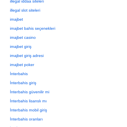
illegal iddaa siteleri
illegal slot siteleri
imajbet
imajbet bahis seçenekleri
imajbet casino
imajbet giriş
imajbet giriş adresi
imajbet poker
İnterbahis
İnterbahis giriş
İnterbahis güvenilir mi
İnterbahis lisanslı mı
İnterbahis mobil giriş
İnterbahis oranları