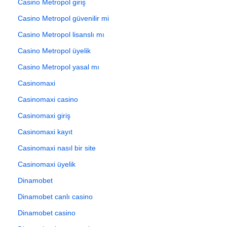
Casino Metropol giriş
Casino Metropol güvenilir mi
Casino Metropol lisanslı mı
Casino Metropol üyelik
Casino Metropol yasal mı
Casinomaxi
Casinomaxi casino
Casinomaxi giriş
Casinomaxi kayıt
Casinomaxi nasıl bir site
Casinomaxi üyelik
Dinamobet
Dinamobet canlı casino
Dinamobet casino