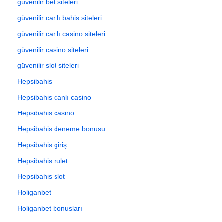
güvenilir bet siteleri
güvenilir canlı bahis siteleri
güvenilir canlı casino siteleri
güvenilir casino siteleri
güvenilir slot siteleri
Hepsibahis
Hepsibahis canlı casino
Hepsibahis casino
Hepsibahis deneme bonusu
Hepsibahis giriş
Hepsibahis rulet
Hepsibahis slot
Holiganbet
Holiganbet bonusları