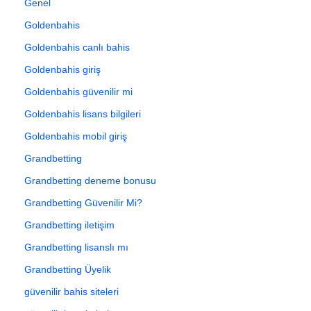
Genel
Goldenbahis
Goldenbahis canlı bahis
Goldenbahis giriş
Goldenbahis güvenilir mi
Goldenbahis lisans bilgileri
Goldenbahis mobil giriş
Grandbetting
Grandbetting deneme bonusu
Grandbetting Güvenilir Mi?
Grandbetting iletişim
Grandbetting lisanslı mı
Grandbetting Üyelik
güvenilir bahis siteleri