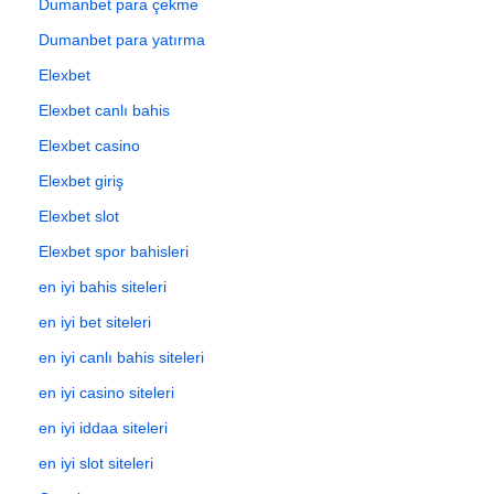
Dumanbet para çekme
Dumanbet para yatırma
Elexbet
Elexbet canlı bahis
Elexbet casino
Elexbet giriş
Elexbet slot
Elexbet spor bahisleri
en iyi bahis siteleri
en iyi bet siteleri
en iyi canlı bahis siteleri
en iyi casino siteleri
en iyi iddaa siteleri
en iyi slot siteleri