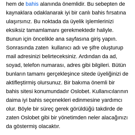
hem de
bahis
alanında önemlidir. Bu sebepten de
kaynaklara odaklanarak iyi bir canlı bahis fırsatına
ulaşırsınız. Bu noktada da üyelik işlemlerinizi
eksiksiz tamamlamanı gerekmektedir haliyle.
Bunun için öncelikle ana sayfasına giriş yapın.
Sonrasında zaten kullanıcı adı ve şifre oluşturup
mail adresinizi belirteceksiniz. Ardından da ad,
soyad, telefon numarası, adres gibi bilgileri. Bütün
bunların tamamı gerçekleşince sitede üyeliğinizi de
aktifleştirmiş olursunuz. Bir bakıma önemli bir
bahis sitesi konumundadır Oslobet. Kullanıcılarının
daima iyi bahis seçenekleri edinmesine yardımcı
olur. Böyle bir süreç gerek görüldüğü takdirde de
zaten Oslobet gibi bir yönetimden neler alacağınızı
da göstermiş olacaktır.