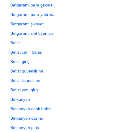
Betgaranti para çekme
Betgaranti para yatırma
Betgaranti şikayet
Betgaranti slot oyunları
Betist
Betist canlı bahis
Betist giriş
Betist güvenilir mi
Betist lisanslı mı
Betist yeni giriş
Betkanyon
Betkanyon canlı bahis
Betkanyon casino
Betkanyon giriş