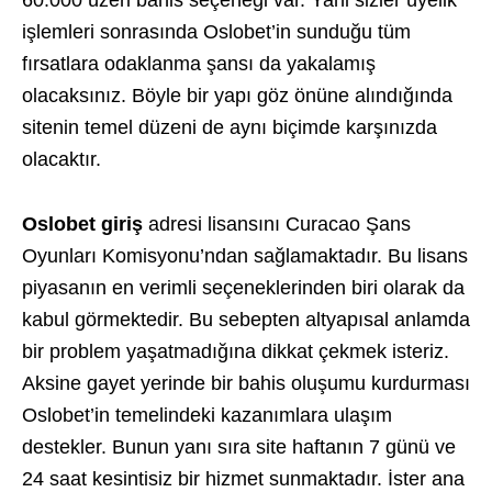
işlemleri sonrasında Oslobet’in sunduğu tüm
fırsatlara odaklanma şansı da yakalamış
olacaksınız. Böyle bir yapı göz önüne alındığında
sitenin temel düzeni de aynı biçimde karşınızda
olacaktır.
Oslobet giriş
adresi lisansını Curacao Şans
Oyunları Komisyonu’ndan sağlamaktadır. Bu lisans
piyasanın en verimli seçeneklerinden biri olarak da
kabul görmektedir. Bu sebepten altyapısal anlamda
bir problem yaşatmadığına dikkat çekmek isteriz.
Aksine gayet yerinde bir bahis oluşumu kurdurması
Oslobet’in temelindeki kazanımlara ulaşım
destekler. Bunun yanı sıra site haftanın 7 günü ve
24 saat kesintisiz bir hizmet sunmaktadır. İster ana