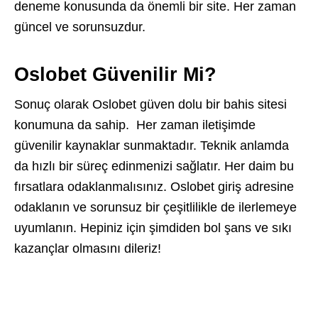
deneme konusunda da önemli bir site. Her zaman
güncel ve sorunsuzdur.
Oslobet Güvenilir Mi?
Sonuç olarak Oslobet güven dolu bir bahis sitesi
konumuna da sahip. Her zaman iletişimde
güvenilir kaynaklar sunmaktadır. Teknik anlamda
da hızlı bir süreç edinmenizi sağlatır. Her daim bu
fırsatlara odaklanmalısınız. Oslobet giriş adresine
odaklanın ve sorunsuz bir çeşitlilikle de ilerlemeye
uyumlanın. Hepiniz için şimdiden bol şans ve sıkı
kazançlar olmasını dileriz!