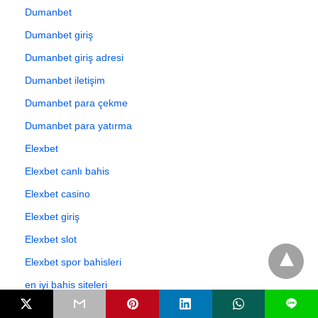
Dumanbet
Dumanbet giriş
Dumanbet giriş adresi
Dumanbet iletişim
Dumanbet para çekme
Dumanbet para yatırma
Elexbet
Elexbet canlı bahis
Elexbet casino
Elexbet giriş
Elexbet slot
Elexbet spor bahisleri
en iyi bahis siteleri
L
en iyi bet siteleri