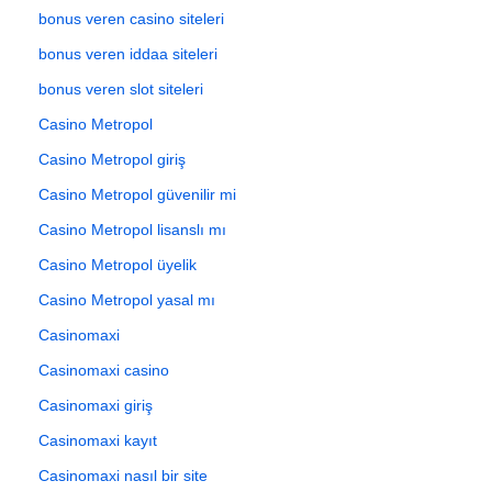
bonus veren casino siteleri
bonus veren iddaa siteleri
bonus veren slot siteleri
Casino Metropol
Casino Metropol giriş
Casino Metropol güvenilir mi
Casino Metropol lisanslı mı
Casino Metropol üyelik
Casino Metropol yasal mı
Casinomaxi
Casinomaxi casino
Casinomaxi giriş
Casinomaxi kayıt
Casinomaxi nasıl bir site