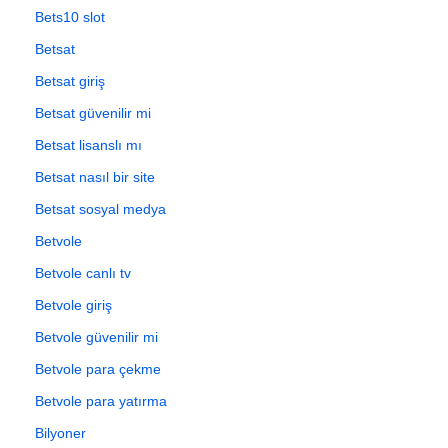
Bets10 slot
Betsat
Betsat giriş
Betsat güvenilir mi
Betsat lisanslı mı
Betsat nasıl bir site
Betsat sosyal medya
Betvole
Betvole canlı tv
Betvole giriş
Betvole güvenilir mi
Betvole para çekme
Betvole para yatırma
Bilyoner