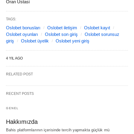
Oran Ustasi
TAGS:
Oslobet bonusları
Oslobet iletişim
Oslobet kayıt
Oslobet oyunları
Oslobet son giriş
Oslobet sorunsuz
giriş
Oslobet üyelik
Oslobet yeni giriş
4 YIL AGO
RELATED POST
RECENT POSTS
GENEL
Hakkımızda
Bahis platformlarının içerisinde tercih yapmakta güçlük mü