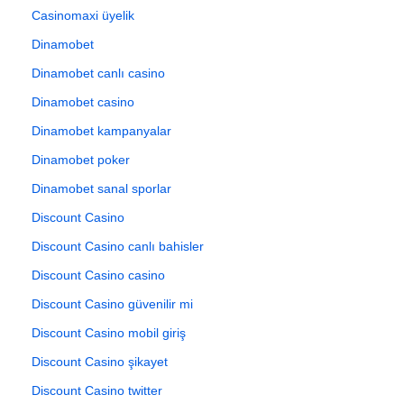
Casinomaxi üyelik
Dinamobet
Dinamobet canlı casino
Dinamobet casino
Dinamobet kampanyalar
Dinamobet poker
Dinamobet sanal sporlar
Discount Casino
Discount Casino canlı bahisler
Discount Casino casino
Discount Casino güvenilir mi
Discount Casino mobil giriş
Discount Casino şikayet
Discount Casino twitter