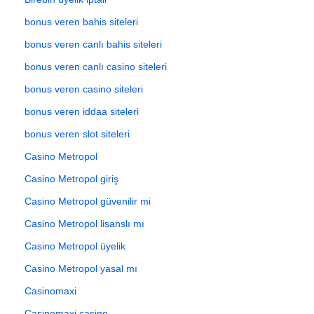
bonus veren bahis siteleri
bonus veren canlı bahis siteleri
bonus veren canlı casino siteleri
bonus veren casino siteleri
bonus veren iddaa siteleri
bonus veren slot siteleri
Casino Metropol
Casino Metropol giriş
Casino Metropol güvenilir mi
Casino Metropol lisanslı mı
Casino Metropol üyelik
Casino Metropol yasal mı
Casinomaxi
Casinomaxi casino