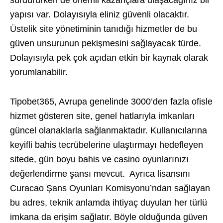
yapısı var. Dolayısıyla eliniz güvenli olacaktır.
Üstelik site yönetiminin tanıdığı hizmetler de bu
güven unsurunun pekişmesini sağlayacak türde.
Dolayısıyla pek çok açıdan etkin bir kaynak olarak
yorumlanabilir.
Tipobet365, Avrupa genelinde 3000’den fazla ofisle
hizmet gösteren site, genel hatlarıyla imkanları
güncel olanaklarla sağlanmaktadır. Kullanıcılarına
keyifli bahis tecrübelerine ulaştırmayı hedefleyen
sitede, gün boyu bahis ve casino oyunlarınızı
değerlendirme şansı mevcut. Ayrıca lisansını
Curacao Şans Oyunları Komisyonu’ndan sağlayan
bu adres, teknik anlamda ihtiyaç duyulan her türlü
imkana da erişim sağlatır. Böyle olduğunda güven