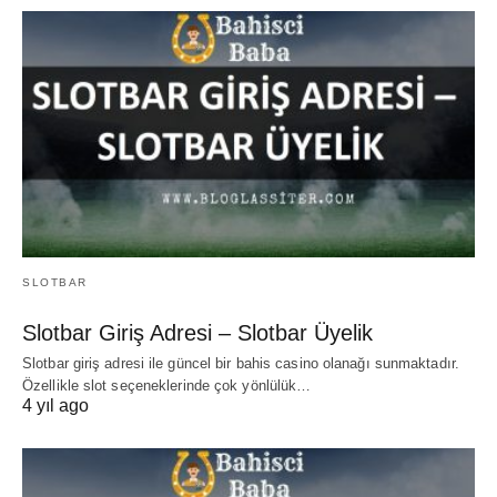
SLOTBAR
Slotbar Giriş Adresi – Slotbar Üyelik
Slotbar giriş adresi ile güncel bir bahis casino olanağı sunmaktadır.
Özellikle slot seçeneklerinde çok yönlülük…
4 yıl ago