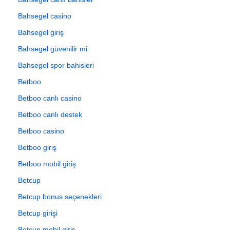
Bahsegel casino
Bahsegel giriş
Bahsegel güvenilir mi
Bahsegel spor bahisleri
Betboo
Betboo canlı casino
Betboo canlı destek
Betboo casino
Betboo giriş
Betboo mobil giriş
Betcup
Betcup bonus seçenekleri
Betcup girişi
Betcup mobil giriş