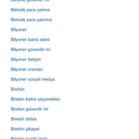
Betvole para çekme
Betvole para yatırma
Bilyoner
Bilyoner bahis sitesi
Bilyoner güvenilir mi
Bilyoner iletişim
Bilyoner oranları
Bilyoner sosyal medya
Birebin
Birebin bahis seçenekleri
Birebin güvenilir mi
Birebin iddaa
Birebin şikayet
Birebin üyelik iptali