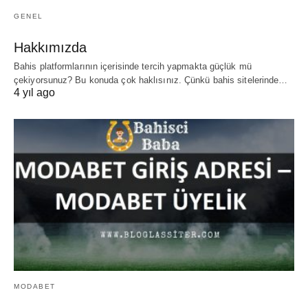
GENEL
Hakkımızda
Bahis platformlarının içerisinde tercih yapmakta güçlük mü
çekiyorsunuz? Bu konuda çok haklısınız. Çünkü bahis sitelerinde…
4 yıl ago
MODABET