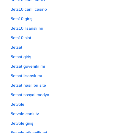
Bets10 canlı casino
Bets10 giriş
Bets10 lisanslı mı
Bets10 slot
Betsat
Betsat giriş
Betsat güvenilir mi
Betsat lisanslı mı
Betsat nasıl bir site
Betsat sosyal medya
Betvole
Betvole canlı tv
Betvole giriş
Betvole güvenilir mi