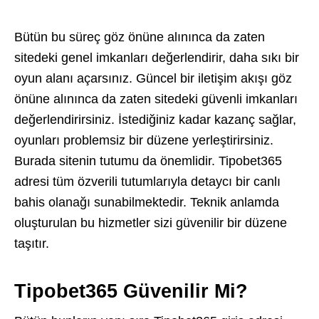
Bütün bu süreç göz önüne alınınca da zaten
sitedeki genel imkanları değerlendirir, daha sıkı bir
oyun alanı açarsınız. Güncel bir iletişim akışı göz
önüne alınınca da zaten sitedeki güvenli imkanları
değerlendirirsiniz. İstediğiniz kadar kazanç sağlar,
oyunları problemsiz bir düzene yerleştirirsiniz.
Burada sitenin tutumu da önemlidir. Tipobet365
adresi tüm özverili tutumlarıyla detaycı bir canlı
bahis olanağı sunabilmektedir. Teknik anlamda
oluşturulan bu hizmetler sizi güvenilir bir düzene
taşıtır.
Tipobet365 Güvenilir Mi?