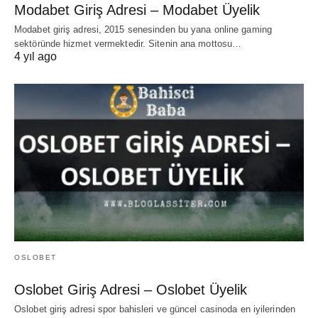
Modabet Giriş Adresi – Modabet Üyelik
Modabet giriş adresi, 2015 senesinden bu yana online gaming
sektöründe hizmet vermektedir. Sitenin ana mottosu…
4 yıl ago
OSLOBET
Oslobet Giriş Adresi – Oslobet Üyelik
Oslobet giriş adresi spor bahisleri ve güncel casinoda en iyilerinden