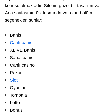
konusu olmaktadır. Sitenin güzel bir tasarımı var.
Ana sayfasının üst kısmında var olan bölüm
seçenekleri şunlar;
Bahis
Canlı bahis
XLİVE Bahis
Sanal bahis
Canlı casino
Poker
Slot
Oyunlar
Tombala
Lotto
Bonus