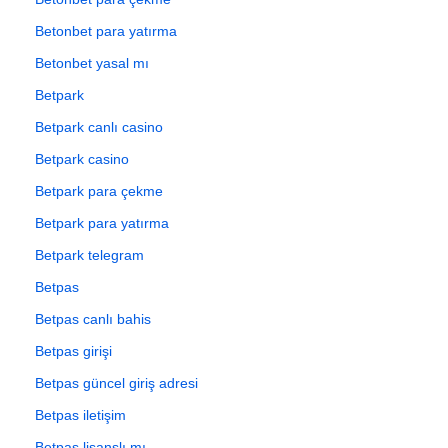
Betonbet para yatırma
Betonbet yasal mı
Betpark
Betpark canlı casino
Betpark casino
Betpark para çekme
Betpark para yatırma
Betpark telegram
Betpas
Betpas canlı bahis
Betpas girişi
Betpas güncel giriş adresi
Betpas iletişim
Betpas lisanslı mı