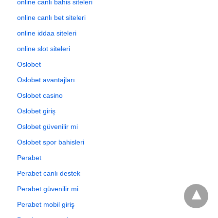
online canlı bahis siteleri
online canlı bet siteleri
online iddaa siteleri
online slot siteleri
Oslobet
Oslobet avantajları
Oslobet casino
Oslobet giriş
Oslobet güvenilir mi
Oslobet spor bahisleri
Perabet
Perabet canlı destek
Perabet güvenilir mi
Perabet mobil giriş