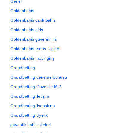
Genel
Goldenbahis
Goldenbahis canlı bahis
Goldenbahis giriş
Goldenbahis güvenilir mi
Goldenbahis lisans bilgileri
Goldenbahis mobil giriş
Grandbetting
Grandbetting deneme bonusu
Grandbetting Güvenilir Mi?
Grandbetting iletişim
Grandbetting lisanslı mı
Grandbetting Üyelik
güvenilir bahis siteleri