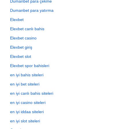
Dumanbet para çekme
Dumanbet para yatırma
Elexbet
Elexbet canlı bahis
Elexbet casino
Elexbet giriş
Elexbet slot
Elexbet spor bahisleri
en iyi bahis siteleri
en iyi bet siteleri
en iyi canlı bahis siteleri
en iyi casino siteleri
en iyi iddaa siteleri
en iyi slot siteleri