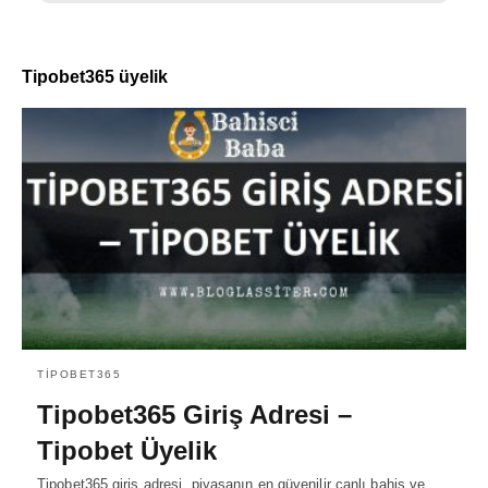
Tipobet365 üyelik
TIPOBET365
Tipobet365 Giriş Adresi –
Tipobet Üyelik
Tipobet365 giriş adresi, piyasanın en güvenilir canlı bahis ve