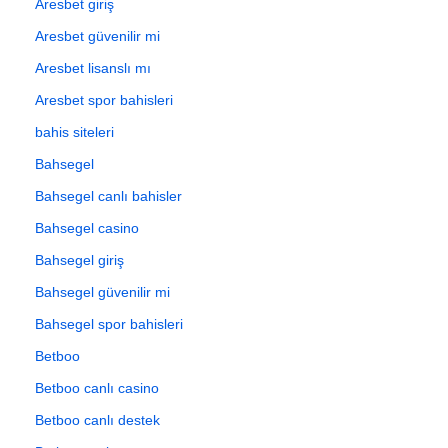
Aresbet giriş
Aresbet güvenilir mi
Aresbet lisanslı mı
Aresbet spor bahisleri
bahis siteleri
Bahsegel
Bahsegel canlı bahisler
Bahsegel casino
Bahsegel giriş
Bahsegel güvenilir mi
Bahsegel spor bahisleri
Betboo
Betboo canlı casino
Betboo canlı destek