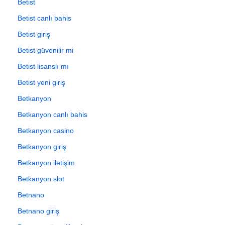
Betist
Betist canlı bahis
Betist giriş
Betist güvenilir mi
Betist lisanslı mı
Betist yeni giriş
Betkanyon
Betkanyon canlı bahis
Betkanyon casino
Betkanyon giriş
Betkanyon iletişim
Betkanyon slot
Betnano
Betnano giriş