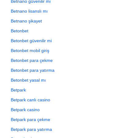
Betnano güvenilir mi
Betnano lisanslı mı
Betnano şikayet
Betonbet
Betonbet güvenilir mi
Betonbet mobil giriş
Betonbet para çekme
Betonbet para yatırma
Betonbet yasal mı
Betpark
Betpark canlı casino
Betpark casino
Betpark para çekme
Betpark para yatırma