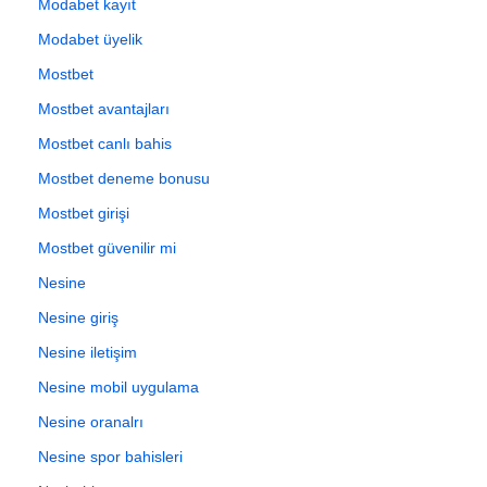
Modabet kayıt
Modabet üyelik
Mostbet
Mostbet avantajları
Mostbet canlı bahis
Mostbet deneme bonusu
Mostbet girişi
Mostbet güvenilir mi
Nesine
Nesine giriş
Nesine iletişim
Nesine mobil uygulama
Nesine oranalrı
Nesine spor bahisleri