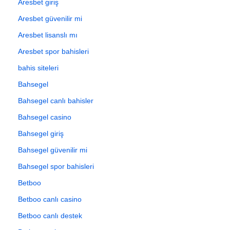
Aresbet giriş
Aresbet güvenilir mi
Aresbet lisanslı mı
Aresbet spor bahisleri
bahis siteleri
Bahsegel
Bahsegel canlı bahisler
Bahsegel casino
Bahsegel giriş
Bahsegel güvenilir mi
Bahsegel spor bahisleri
Betboo
Betboo canlı casino
Betboo canlı destek