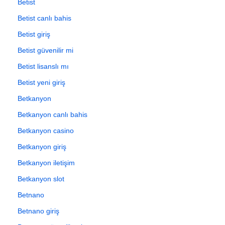
Betist
Betist canlı bahis
Betist giriş
Betist güvenilir mi
Betist lisanslı mı
Betist yeni giriş
Betkanyon
Betkanyon canlı bahis
Betkanyon casino
Betkanyon giriş
Betkanyon iletişim
Betkanyon slot
Betnano
Betnano giriş