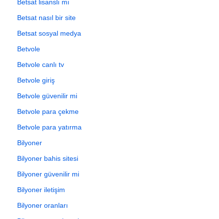
Betsat lisanslı mı
Betsat nasıl bir site
Betsat sosyal medya
Betvole
Betvole canlı tv
Betvole giriş
Betvole güvenilir mi
Betvole para çekme
Betvole para yatırma
Bilyoner
Bilyoner bahis sitesi
Bilyoner güvenilir mi
Bilyoner iletişim
Bilyoner oranları