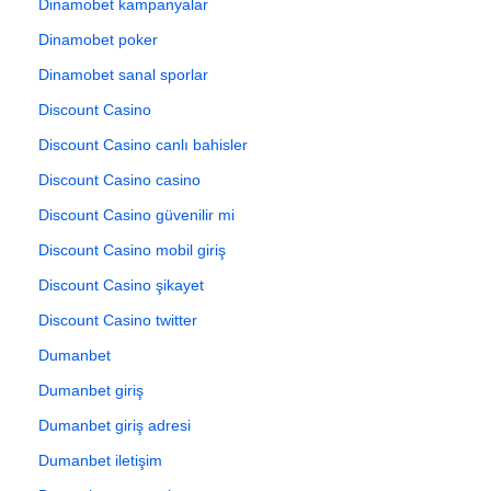
Dinamobet kampanyalar
Dinamobet poker
Dinamobet sanal sporlar
Discount Casino
Discount Casino canlı bahisler
Discount Casino casino
Discount Casino güvenilir mi
Discount Casino mobil giriş
Discount Casino şikayet
Discount Casino twitter
Dumanbet
Dumanbet giriş
Dumanbet giriş adresi
Dumanbet iletişim