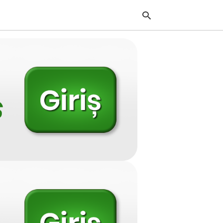
Typ
your
sea
que
and
hit
ente