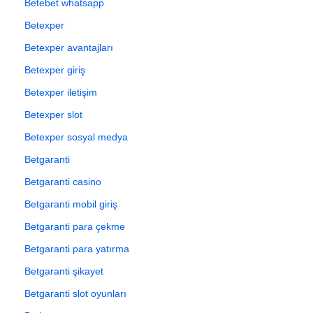
Betebet whatsapp
Betexper
Betexper avantajları
Betexper giriş
Betexper iletişim
Betexper slot
Betexper sosyal medya
Betgaranti
Betgaranti casino
Betgaranti mobil giriş
Betgaranti para çekme
Betgaranti para yatırma
Betgaranti şikayet
Betgaranti slot oyunları