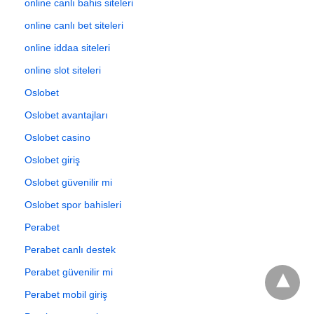
online canlı bahis siteleri
online canlı bet siteleri
online iddaa siteleri
online slot siteleri
Oslobet
Oslobet avantajları
Oslobet casino
Oslobet giriş
Oslobet güvenilir mi
Oslobet spor bahisleri
Perabet
Perabet canlı destek
Perabet güvenilir mi
Perabet mobil giriş