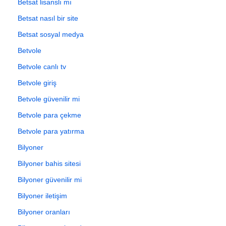
Betsat lisanslı mı
Betsat nasıl bir site
Betsat sosyal medya
Betvole
Betvole canlı tv
Betvole giriş
Betvole güvenilir mi
Betvole para çekme
Betvole para yatırma
Bilyoner
Bilyoner bahis sitesi
Bilyoner güvenilir mi
Bilyoner iletişim
Bilyoner oranları