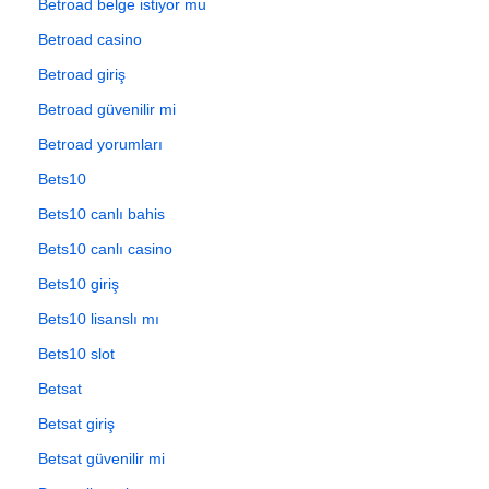
Betroad belge istiyor mu
Betroad casino
Betroad giriş
Betroad güvenilir mi
Betroad yorumları
Bets10
Bets10 canlı bahis
Bets10 canlı casino
Bets10 giriş
Bets10 lisanslı mı
Bets10 slot
Betsat
Betsat giriş
Betsat güvenilir mi