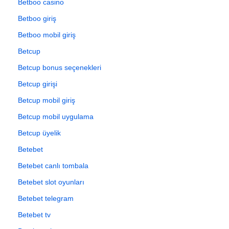
Betboo casino
Betboo giriş
Betboo mobil giriş
Betcup
Betcup bonus seçenekleri
Betcup girişi
Betcup mobil giriş
Betcup mobil uygulama
Betcup üyelik
Betebet
Betebet canlı tombala
Betebet slot oyunları
Betebet telegram
Betebet tv