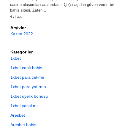
casino oluşumları arasındadır. Çoğu açıdan güven veren bir
bahis sitesi. Zaten…
4 yıl ago
Arşivler
Kasım 2022
Kategoriler
1xbet
1xbet canlı bahis
1xbet para çekme
1xbet para yatırma
1xbet üyelik bonusu
1xbet yasal mı
Aresbet
Aresbet bahis